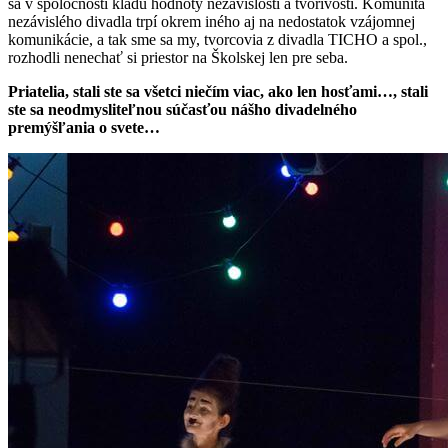
sa v spoločnosti kladú hodnoty nezávislosti a tvorivosti. Komunita
nezávislého divadla trpí okrem iného aj na nedostatok vzájomnej
komunikácie, a tak sme sa my, tvorcovia z divadla TICHO a spol.,
rozhodli nenechať si priestor na Školskej len pre seba.
Priatelia, stali ste sa všetci niečím viac, ako len hosťami…, stali
ste sa neodmysliteľnou súčasťou nášho divadelného
premýšľania o svete…