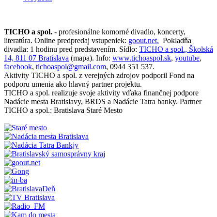
TICHO a spol.
- profesionálne komorné divadlo, koncerty,
literatúra. Online predpredaj vstupeniek:
goout.net.
Pokladňa
divadla: 1 hodinu pred predstavením. Sídlo:
TICHO a spol., Školská
14, 811 07 Bratislava
(mapa). Info:
www.tichoaspol.sk
,
youtube
,
facebook
,
tichoaspol@gmail.com
, 0944 351 537.
Aktivity TICHO a spol. z verejných zdrojov podporil Fond na
podporu umenia ako hlavný partner projektu.
TICHO a spol. realizuje svoje aktivity vďaka finančnej podpore
Nadácie mesta Bratislavy, BRDS a Nadácie Tatra banky. Partner
TICHO a spol.: Bratislava Staré Mesto