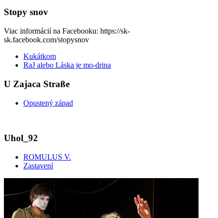
Stopy snov
Viac informácií na Facebooku: https://sk-
sk.facebook.com/stopysnov
Kukátkom
RaJ alebo Láska je mo-drina
U Zajaca Straße
Opustený západ
Uhol_92
ROMULUS V.
Zastavení