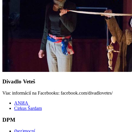
Divadlo Veteš
Viac informácií na Facebooku: facebook.com/divadlovetes/
ANИA
Cirkus Šardam
DPM
(bez)mocní