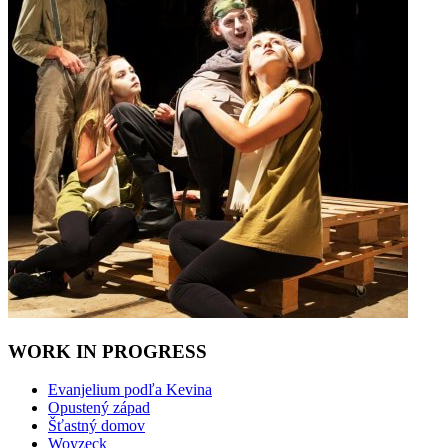
WORK IN PROGRESS
Evanjelium podľa Kevina
Opustený západ
Šťastný domov
Woyzeck