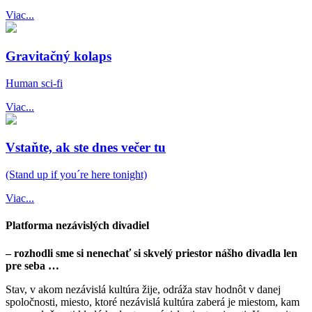
Viac...
Gravitačný kolaps
Human sci-fi
Viac...
Vstaňte, ak ste dnes večer tu
(Stand up if you´re here tonight)
Viac...
Platforma nezávislých divadiel
– rozhodli sme si nenechať si skvelý priestor nášho divadla len
pre seba …
Stav, v akom nezávislá kultúra žije, odráža stav hodnôt v danej
spoločnosti, miesto, ktoré nezávislá kultúra zaberá je miestom, kam