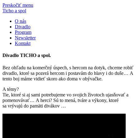
Preskočiť menu
Ticho a spol
O nás
Divadlo
Program
Newsletter
Kontakt
Divadlo TICHO a spol.
Bez ohľadu na komerčný úspech,
s hercom na dotyk, chceme robiť
divadlo, ktoré sa pozerá hercom i postavám do hlavy i do duše… A
tento boj máme vidieť skoro ako doma v obývačke.
A témy?
Tie, ktoré si aj sami potrebujeme vo svojich životoch ujasňovať a
pomenovávať… A herci? Sú to mená, tváre a výkony, ktoré
sa vrývajú do pamäti divákov …