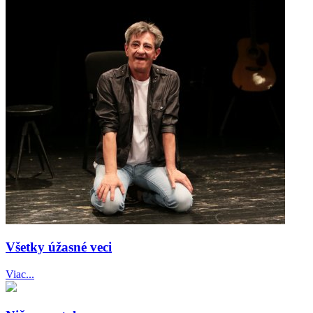
Všetky úžasné veci
Viac...