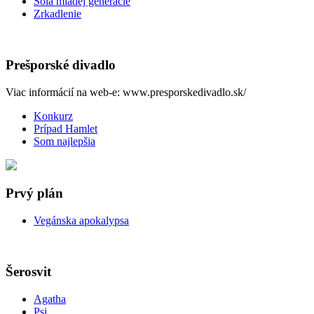
Sóla mladej generácie
Zrkadlenie
Prešporské divadlo
Viac informácií na web-e: www.presporskedivadlo.sk/
Konkurz
Prípad Hamlet
Som najlepšia
Prvý plán
Vegánska apokalypsa
Šerosvit
Agatha
Psi