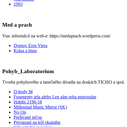
1993
Med a prach
Viac informácií na web-e: https://medaprach.wordpress.com/
Domov Eros Viera
Krása a hnus
Pohyb_Laboratorium
Tvorba pohybového a tanečného divadla na doskách TICHO a spol.
D-body M
Fragmenty tela alebo Len sám seba nepoznám
Habibi 2196-18
Millennial Magic Mirror (SK)
No On
Prešívané niťou
Priviazaní na kôl okamihu