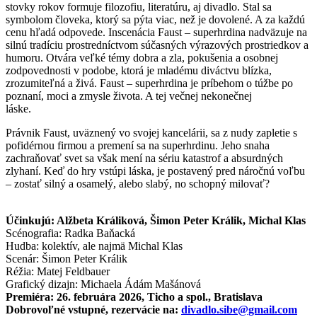
stovky rokov formuje filozofiu, literatúru, aj divadlo. Stal sa
symbolom človeka, ktorý sa pýta viac, než je dovolené. A za každú
cenu hľadá odpovede. Inscenácia Faust – superhrdina nadväzuje na
silnú tradíciu prostredníctvom súčasných výrazových prostriedkov a
humoru. Otvára veľké témy dobra a zla, pokušenia a osobnej
zodpovednosti v podobe, ktorá je mladému diváctvu blízka,
zrozumiteľná a živá. Faust – superhrdina je príbehom o túžbe po
poznaní, moci a zmysle života. A tej večnej nekonečnej
láske.
Právnik Faust, uväznený vo svojej kancelárii, sa z nudy zapletie s
pofidérnou firmou a premení sa na superhrdinu. Jeho snaha
zachraňovať svet sa však mení na sériu katastrof a absurdných
zlyhaní. Keď do hry vstúpi láska, je postavený pred náročnú voľbu
– zostať silný a osamelý, alebo slabý, no schopný milovať?
Účinkujú: Alžbeta Králiková, Šimon Peter Králik, Michal Klas
Scénografia: Radka Baňacká
Hudba: kolektív, ale najmä Michal Klas
Scenár: Šimon Peter Králik
Réžia: Matej Feldbauer
Grafický dizajn: Michaela Ádám Mašánová
Premiéra: 26. februára 2026, Ticho a spol., Bratislava
Dobrovoľné vstupné, rezervácie na:
divadlo.sibe@gmail.com