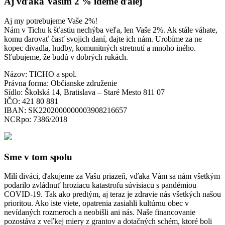
Aj vďaka Vašim 2 % ideme ďalej
Aj my potrebujeme Vaše 2%!
Nám v Tichu k šťastiu nechýba veľa, len Vaše 2%. Ak stále váhate,
komu darovať časť svojich daní, dajte ich nám. Urobíme za ne
kopec divadla, hudby, komunitných stretnutí a mnoho iného.
Sľubujeme, že budú v dobrých rukách.
Názov: TICHO a spol.
Právna forma: Občianske združenie
Sídlo: Školská 14, Bratislava – Staré Mesto 811 07
IČO: 421 80 881
IBAN: SK2202000000003908216657
NCRpo: 7386/2018
Sme v tom spolu
Milí diváci, ďakujeme za Vašu priazeň, vďaka Vám sa nám všetkým
podarilo zvládnuť hroziacu katastrofu súvisiacu s pandémiou
COVID-19. Tak ako predtým, aj teraz je zdravie nás všetkých našou
prioritou. Ako iste viete, opatrenia zasiahli kultúrnu obec v
nevídaných rozmeroch a neobišli ani nás. Naše financovanie
pozostáva z veľkej miery z grantov a dotačných schém, ktoré boli