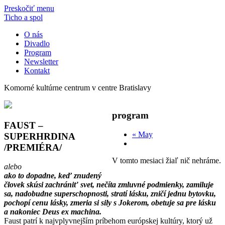
Preskočiť menu
Ticho a spol
O nás
Divadlo
Program
Newsletter
Kontakt
Komorné kultúrne centrum v centre Bratislavy
program
FAUST –
«
May
SUPERHRDINA
/PREMIÉRA/
V tomto mesiaci žiaľ nič nehráme.
alebo
ako to dopadne, keď znudený
človek skúsi zachrániť svet, nečíta zmluvné podmienky, zamiluje
sa, nadobudne superschopnosti, stratí lásku, zničí jednu bytovku,
pochopí cenu lásky, zmeria si sily s Jokerom, obetuje sa pre lásku
a nakoniec Deus ex machina.
Faust patrí k najvplyvnejším príbehom európskej kultúry, ktorý už