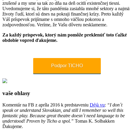
zrušené a my sme sa tak zo dňa na deň ocitli existenčnej tiesni.
Uvedomujeme si, že táto pandémia zasiahla mnohé sektory a najmä
životy ľudí, ktorí sú dnes na pokraji finančnej krízy. Preto každý
Váš príspevok prijímame s omnoho väčšou pokorou a
zodpovednosťou. Veríme, že Vašu dôveru nesklameme.
Za každý príspevok, ktorý nám pomôže preklenúť toto ťažké
obdobie vopred ďakujeme.
Podpor TICHO
vaše ohlasy
Komentár na FB z apríla 2016 k predstaveniu
Déjà vu
:
“I don´t
speak or understand Slovakian, and still I remember so well this
fantastic play. Because great theatre doesn´t need language to be
understood! Proven by Ticho a spol.”
Tomas K. Solbakken
Ďakujeme.