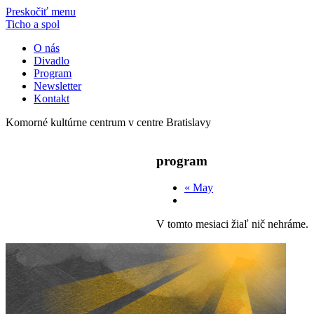
Preskočiť menu
Ticho a spol
O nás
Divadlo
Program
Newsletter
Kontakt
Komorné kultúrne centrum v centre Bratislavy
program
«
May
V tomto mesiaci žiaľ nič nehráme.