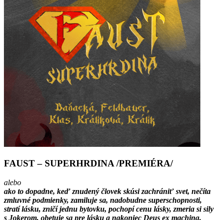
FAUST – SUPERHRDINA /PREMIÉRA/
alebo
ako to dopadne, keď znudený človek skúsi zachrániť svet, nečíta
zmluvné podmienky, zamiluje sa, nadobudne superschopnosti,
stratí lásku, zničí jednu bytovku, pochopí cenu lásky, zmeria si sily
s Jokerom, obetuje sa pre lásku a nakoniec Deus ex machina.