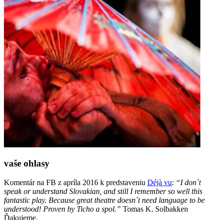
vaše ohlasy
Komentár na FB z apríla 2016 k predstaveniu
Déjà vu
:
“I don´t
speak or understand Slovakian, and still I remember so well this
fantastic play. Because great theatre doesn´t need language to be
understood! Proven by Ticho a spol.”
Tomas K. Solbakken
Ďakujeme.