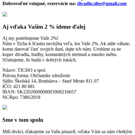
Dobrovoľné vstupné, rezervácie na:
divadlo.sibe@gmail.com
Aj vďaka Vašim 2 % ideme ďalej
Aj my potrebujeme Vaše 2%!
Nám v Tichu k šťastiu nechýba veľa, len Vaše 2%. Ak stále váhate,
komu darovať časť svojich daní, dajte ich nám. Urobíme za ne
kopec divadla, hudby, komunitných stretnutí a mnoho iného.
Sľubujeme, že budú v dobrých rukách.
Názov: TICHO a spol.
Právna forma: Občianske združenie
Sídlo: Školská 14, Bratislava – Staré Mesto 811 07
IČO: 421 80 881
IBAN: SK2202000000003908216657
NCRpo: 7386/2018
Sme v tom spolu
Milí diváci, ďakujeme za Vašu priazeň, vďaka Vám sa nám všetkým