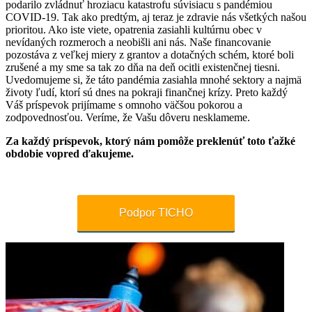
podarilo zvládnuť hroziacu katastrofu súvisiacu s pandémiou
COVID-19. Tak ako predtým, aj teraz je zdravie nás všetkých našou
prioritou. Ako iste viete, opatrenia zasiahli kultúrnu obec v
nevídaných rozmeroch a neobišli ani nás. Naše financovanie
pozostáva z veľkej miery z grantov a dotačných schém, ktoré boli
zrušené a my sme sa tak zo dňa na deň ocitli existenčnej tiesni.
Uvedomujeme si, že táto pandémia zasiahla mnohé sektory a najmä
životy ľudí, ktorí sú dnes na pokraji finančnej krízy. Preto každý
Váš príspevok prijímame s omnoho väčšou pokorou a
zodpovednosťou. Veríme, že Vašu dôveru nesklameme.
Za každý príspevok, ktorý nám pomôže preklenúť toto ťažké
obdobie vopred ďakujeme.
Podpor TICHO