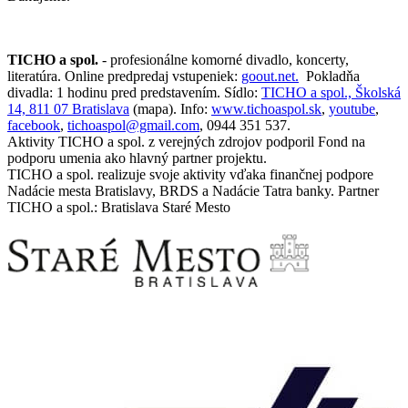
TICHO a spol.
- profesionálne komorné divadlo, koncerty,
literatúra. Online predpredaj vstupeniek:
goout.net.
Pokladňa
divadla: 1 hodinu pred predstavením. Sídlo:
TICHO a spol., Školská
14, 811 07 Bratislava
(mapa). Info:
www.tichoaspol.sk
,
youtube
,
facebook
,
tichoaspol@gmail.com
, 0944 351 537.
Aktivity TICHO a spol. z verejných zdrojov podporil Fond na
podporu umenia ako hlavný partner projektu.
TICHO a spol. realizuje svoje aktivity vďaka finančnej podpore
Nadácie mesta Bratislavy, BRDS a Nadácie Tatra banky. Partner
TICHO a spol.: Bratislava Staré Mesto