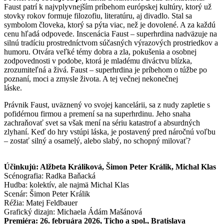
Faust patrí k najvplyvnejším príbehom európskej kultúry, ktorý už
stovky rokov formuje filozofiu, literatúru, aj divadlo. Stal sa
symbolom človeka, ktorý sa pýta viac, než je dovolené. A za každú
cenu hľadá odpovede. Inscenácia Faust – superhrdina nadväzuje na
silnú tradíciu prostredníctvom súčasných výrazových prostriedkov a
humoru. Otvára veľké témy dobra a zla, pokušenia a osobnej
zodpovednosti v podobe, ktorá je mladému diváctvu blízka,
zrozumiteľná a živá. Faust – superhrdina je príbehom o túžbe po
poznaní, moci a zmysle života. A tej večnej nekonečnej
láske.
Právnik Faust, uväznený vo svojej kancelárii, sa z nudy zapletie s
pofidérnou firmou a premení sa na superhrdinu. Jeho snaha
zachraňovať svet sa však mení na sériu katastrof a absurdných
zlyhaní. Keď do hry vstúpi láska, je postavený pred náročnú voľbu
– zostať silný a osamelý, alebo slabý, no schopný milovať?
Účinkujú: Alžbeta Králiková, Šimon Peter Králik, Michal Klas
Scénografia: Radka Baňacká
Hudba: kolektív, ale najmä Michal Klas
Scenár: Šimon Peter Králik
Réžia: Matej Feldbauer
Grafický dizajn: Michaela Ádám Mašánová
Premiéra: 26. februára 2026, Ticho a spol., Bratislava