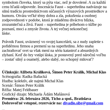
symbolom človeka, ktorý sa pýta viac, než je dovolené. A za každú
cenu hľadá odpovede. Inscenácia Faust – superhrdina nadväzuje na
silnú tradíciu prostredníctvom súčasných výrazových prostriedkov a
humoru. Otvára veľké témy dobra a zla, pokušenia a osobnej
zodpovednosti v podobe, ktorá je mladému diváctvu blízka,
zrozumiteľná a živá. Faust – superhrdina je príbehom o túžbe po
poznaní, moci a zmysle života. A tej večnej nekonečnej
láske.
Právnik Faust, uväznený vo svojej kancelárii, sa z nudy zapletie s
pofidérnou firmou a premení sa na superhrdinu. Jeho snaha
zachraňovať svet sa však mení na sériu katastrof a absurdných
zlyhaní. Keď do hry vstúpi láska, je postavený pred náročnú voľbu
– zostať silný a osamelý, alebo slabý, no schopný milovať?
Účinkujú: Alžbeta Králiková, Šimon Peter Králik, Michal Klas
Scénografia: Radka Baňacká
Hudba: kolektív, ale najmä Michal Klas
Scenár: Šimon Peter Králik
Réžia: Matej Feldbauer
Grafický dizajn: Michaela Ádám Mašánová
Premiéra: 26. februára 2026, Ticho a spol., Bratislava
Dobrovoľné vstupné, rezervácie na:
divadlo.sibe@gmail.com