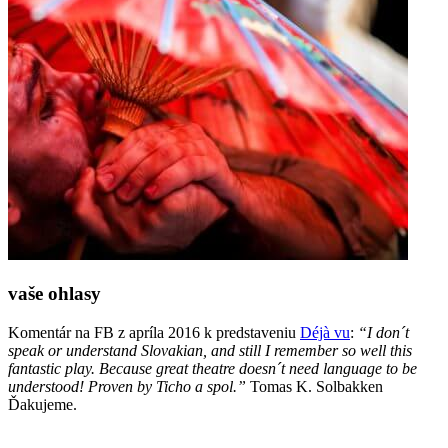
vaše ohlasy
Komentár na FB z apríla 2016 k predstaveniu
Déjà vu
:
“I don´t
speak or understand Slovakian, and still I remember so well this
fantastic play. Because great theatre doesn´t need language to be
understood! Proven by Ticho a spol.”
Tomas K. Solbakken
Ďakujeme.