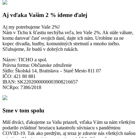
Aj vďaka Vašim 2 % ideme ďalej
Aj my potrebujeme Vaše 2%!
Nám v Tichu k šťastiu nechýba veľa, len Vaše 2%. Ak stále váhate,
komu darovať časť svojich daní, dajte ich nám. Urobíme za ne
kopec divadla, hudby, komunitných stretnutí a mnoho iného.
Sľubujeme, že budú v dobrých rukách.
Názov: TICHO a spol.
Právna forma: Občianske združenie
Sídlo: Školská 14, Bratislava – Staré Mesto 811 07
IČO: 421 80 881
IBAN: SK2202000000003908216657
NCRpo: 7386/2018
Sme v tom spolu
Milí diváci, ďakujeme za Vašu priazeň, vďaka Vám sa nám všetkým
podarilo zvládnuť hroziacu katastrofu súvisiacu s pandémiou
COVID-19. Tak ako predtým, aj teraz je zdravie nás všetkých našou