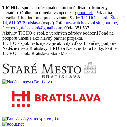
TICHO a spol.
- profesionálne komorné divadlo, koncerty,
literatúra. Online predpredaj vstupeniek:
goout.net.
Pokladňa
divadla: 1 hodinu pred predstavením. Sídlo:
TICHO a spol., Školská
14, 811 07 Bratislava
(mapa). Info:
www.tichoaspol.sk
,
youtube
,
facebook
,
tichoaspol@gmail.com
, 0944 351 537.
Aktivity TICHO a spol. z verejných zdrojov podporil Fond na
podporu umenia ako hlavný partner projektu.
TICHO a spol. realizuje svoje aktivity vďaka finančnej podpore
Nadácie mesta Bratislavy, BRDS a Nadácie Tatra banky. Partner
TICHO a spol.: Bratislava Staré Mesto