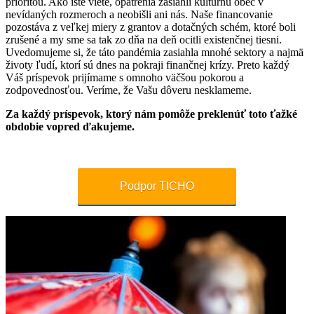
prioritou. Ako iste viete, opatrenia zasiahli kultúrnu obec v
nevídaných rozmeroch a neobišli ani nás. Naše financovanie
pozostáva z veľkej miery z grantov a dotačných schém, ktoré boli
zrušené a my sme sa tak zo dňa na deň ocitli existenčnej tiesni.
Uvedomujeme si, že táto pandémia zasiahla mnohé sektory a najmä
životy ľudí, ktorí sú dnes na pokraji finančnej krízy. Preto každý
Váš príspevok prijímame s omnoho väčšou pokorou a
zodpovednosťou. Veríme, že Vašu dôveru nesklameme.
Za každý príspevok, ktorý nám pomôže preklenúť toto ťažké
obdobie vopred ďakujeme.
Podpor TICHO