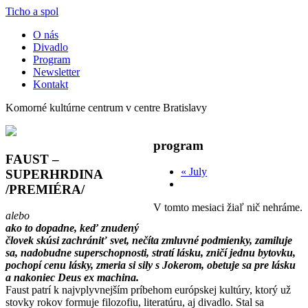
Preskočiť
Ticho a spol
menu
O nás
Divadlo
Program
Newsletter
Kontakt
Komorné kultúrne centrum v centre Bratislavy
program
FAUST –
«
July
SUPERHRDINA
/PREMIÉRA/
V tomto mesiaci žiaľ nič nehráme.
alebo
ako to dopadne, keď znudený
človek skúsi zachrániť svet, nečíta zmluvné podmienky, zamiluje
sa, nadobudne superschopnosti, stratí lásku, zničí jednu bytovku,
pochopí cenu lásky, zmeria si sily s Jokerom, obetuje sa pre lásku
a nakoniec Deus ex machina.
Faust patrí k najvplyvnejším príbehom európskej kultúry, ktorý už
stovky rokov formuje filozofiu, literatúru, aj divadlo. Stal sa