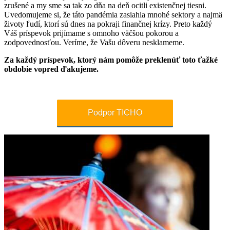
zrušené a my sme sa tak zo dňa na deň ocitli existenčnej tiesni.
Uvedomujeme si, že táto pandémia zasiahla mnohé sektory a najmä
životy ľudí, ktorí sú dnes na pokraji finančnej krízy. Preto každý
Váš príspevok prijímame s omnoho väčšou pokorou a
zodpovednosťou. Veríme, že Vašu dôveru nesklameme.
Za každý príspevok, ktorý nám pomôže preklenúť toto ťažké
obdobie vopred ďakujeme.
Podpor TICHO