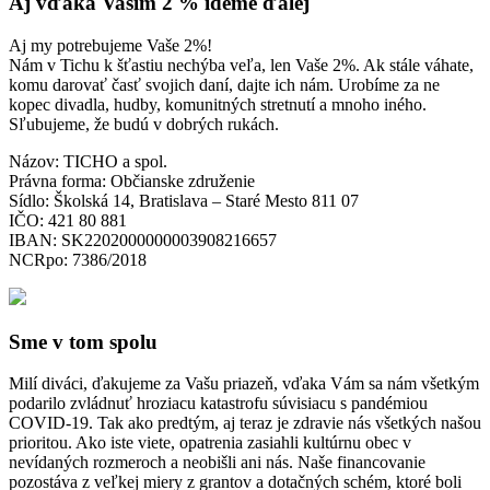
Aj vďaka Vašim 2 % ideme ďalej
Aj my potrebujeme Vaše 2%!
Nám v Tichu k šťastiu nechýba veľa, len Vaše 2%. Ak stále váhate,
komu darovať časť svojich daní, dajte ich nám. Urobíme za ne
kopec divadla, hudby, komunitných stretnutí a mnoho iného.
Sľubujeme, že budú v dobrých rukách.
Názov: TICHO a spol.
Právna forma: Občianske združenie
Sídlo: Školská 14, Bratislava – Staré Mesto 811 07
IČO: 421 80 881
IBAN: SK2202000000003908216657
NCRpo: 7386/2018
Sme v tom spolu
Milí diváci, ďakujeme za Vašu priazeň, vďaka Vám sa nám všetkým
podarilo zvládnuť hroziacu katastrofu súvisiacu s pandémiou
COVID-19. Tak ako predtým, aj teraz je zdravie nás všetkých našou
prioritou. Ako iste viete, opatrenia zasiahli kultúrnu obec v
nevídaných rozmeroch a neobišli ani nás. Naše financovanie
pozostáva z veľkej miery z grantov a dotačných schém, ktoré boli