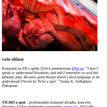
vaše ohlasy
Komentár na FB z apríla 2016 k predstaveniu
Déjà vu
:
“I don´t
speak or understand Slovakian, and still I remember so well this
fantastic play. Because great theatre doesn´t need language to be
understood! Proven by Ticho a spol.”
Tomas K. Solbakken
Ďakujeme.
TICHO a spol.
- profesionálne komorné divadlo, koncerty,
literatúra. Online predpredaj vstupeniek:
goout.net.
Pokladňa