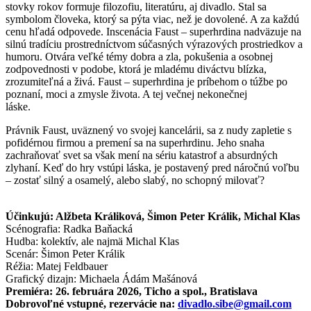
stovky rokov formuje filozofiu, literatúru, aj divadlo. Stal sa
symbolom človeka, ktorý sa pýta viac, než je dovolené. A za každú
cenu hľadá odpovede. Inscenácia Faust – superhrdina nadväzuje na
silnú tradíciu prostredníctvom súčasných výrazových prostriedkov a
humoru. Otvára veľké témy dobra a zla, pokušenia a osobnej
zodpovednosti v podobe, ktorá je mladému diváctvu blízka,
zrozumiteľná a živá. Faust – superhrdina je príbehom o túžbe po
poznaní, moci a zmysle života. A tej večnej nekonečnej
láske.
Právnik Faust, uväznený vo svojej kancelárii, sa z nudy zapletie s
pofidérnou firmou a premení sa na superhrdinu. Jeho snaha
zachraňovať svet sa však mení na sériu katastrof a absurdných
zlyhaní. Keď do hry vstúpi láska, je postavený pred náročnú voľbu
– zostať silný a osamelý, alebo slabý, no schopný milovať?
Účinkujú: Alžbeta Králiková, Šimon Peter Králik, Michal Klas
Scénografia: Radka Baňacká
Hudba: kolektív, ale najmä Michal Klas
Scenár: Šimon Peter Králik
Réžia: Matej Feldbauer
Grafický dizajn: Michaela Ádám Mašánová
Premiéra: 26. februára 2026, Ticho a spol., Bratislava
Dobrovoľné vstupné, rezervácie na:
divadlo.sibe@gmail.com