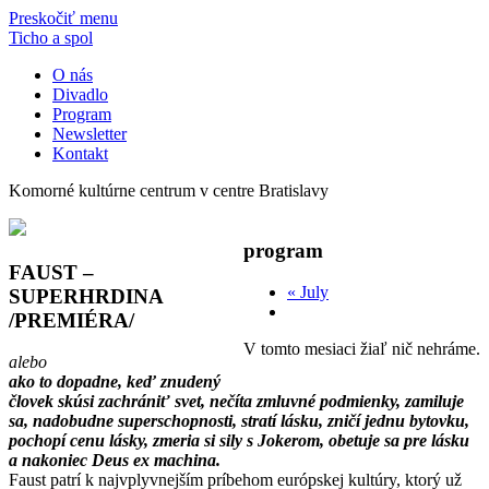
Preskočiť menu
Ticho a spol
O nás
Divadlo
Program
Newsletter
Kontakt
Komorné kultúrne centrum v centre Bratislavy
program
FAUST –
«
July
SUPERHRDINA
/PREMIÉRA/
V tomto mesiaci žiaľ nič nehráme.
alebo
ako to dopadne, keď znudený
človek skúsi zachrániť svet, nečíta zmluvné podmienky, zamiluje
sa, nadobudne superschopnosti, stratí lásku, zničí jednu bytovku,
pochopí cenu lásky, zmeria si sily s Jokerom, obetuje sa pre lásku
a nakoniec Deus ex machina.
Faust patrí k najvplyvnejším príbehom európskej kultúry, ktorý už