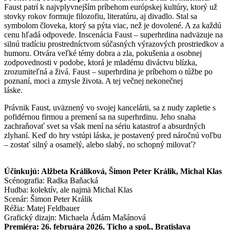
Faust patrí k najvplyvnejším príbehom európskej kultúry, ktorý už
stovky rokov formuje filozofiu, literatúru, aj divadlo. Stal sa
symbolom človeka, ktorý sa pýta viac, než je dovolené. A za každú
cenu hľadá odpovede. Inscenácia Faust – superhrdina nadväzuje na
silnú tradíciu prostredníctvom súčasných výrazových prostriedkov a
humoru. Otvára veľké témy dobra a zla, pokušenia a osobnej
zodpovednosti v podobe, ktorá je mladému diváctvu blízka,
zrozumiteľná a živá. Faust – superhrdina je príbehom o túžbe po
poznaní, moci a zmysle života. A tej večnej nekonečnej
láske.
Právnik Faust, uväznený vo svojej kancelárii, sa z nudy zapletie s
pofidérnou firmou a premení sa na superhrdinu. Jeho snaha
zachraňovať svet sa však mení na sériu katastrof a absurdných
zlyhaní. Keď do hry vstúpi láska, je postavený pred náročnú voľbu
– zostať silný a osamelý, alebo slabý, no schopný milovať?
Účinkujú: Alžbeta Králiková, Šimon Peter Králik, Michal Klas
Scénografia: Radka Baňacká
Hudba: kolektív, ale najmä Michal Klas
Scenár: Šimon Peter Králik
Réžia: Matej Feldbauer
Grafický dizajn: Michaela Ádám Mašánová
Premiéra: 26. februára 2026, Ticho a spol., Bratislava