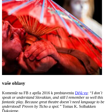
vaše ohlasy
Komentár na FB z apríla 2016 k predstaveniu
Déjà vu
:
“I don´t
speak or understand Slovakian, and still I remember so well this
fantastic play. Because great theatre doesn´t need language to be
understood! Proven by Ticho a spol.”
Tomas K. Solbakken
Ďakujeme.