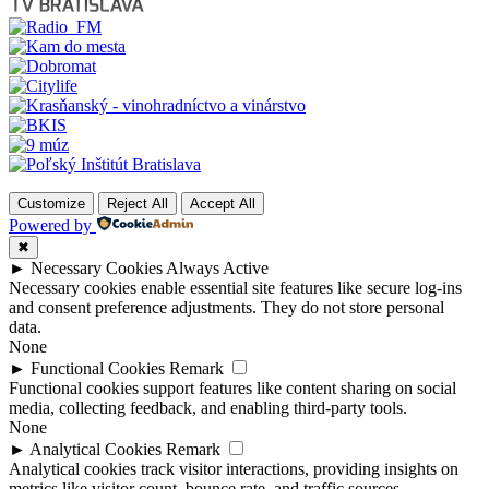
Customize
Reject All
Accept All
Powered by
✖
►
Necessary Cookies
Always Active
Necessary cookies enable essential site features like secure log-ins
and consent preference adjustments. They do not store personal
data.
None
►
Functional Cookies
Remark
Functional cookies support features like content sharing on social
media, collecting feedback, and enabling third-party tools.
None
►
Analytical Cookies
Remark
Analytical cookies track visitor interactions, providing insights on
metrics like visitor count, bounce rate, and traffic sources.