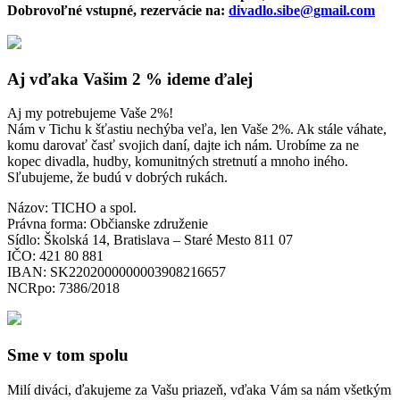
Dobrovoľné vstupné, rezervácie na:
divadlo.sibe@gmail.com
Aj vďaka Vašim 2 % ideme ďalej
Aj my potrebujeme Vaše 2%!
Nám v Tichu k šťastiu nechýba veľa, len Vaše 2%. Ak stále váhate,
komu darovať časť svojich daní, dajte ich nám. Urobíme za ne
kopec divadla, hudby, komunitných stretnutí a mnoho iného.
Sľubujeme, že budú v dobrých rukách.
Názov: TICHO a spol.
Právna forma: Občianske združenie
Sídlo: Školská 14, Bratislava – Staré Mesto 811 07
IČO: 421 80 881
IBAN: SK2202000000003908216657
NCRpo: 7386/2018
Sme v tom spolu
Milí diváci, ďakujeme za Vašu priazeň, vďaka Vám sa nám všetkým