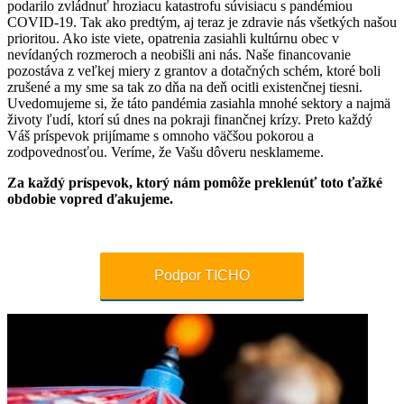
podarilo zvládnuť hroziacu katastrofu súvisiacu s pandémiou
COVID-19. Tak ako predtým, aj teraz je zdravie nás všetkých našou
prioritou. Ako iste viete, opatrenia zasiahli kultúrnu obec v
nevídaných rozmeroch a neobišli ani nás. Naše financovanie
pozostáva z veľkej miery z grantov a dotačných schém, ktoré boli
zrušené a my sme sa tak zo dňa na deň ocitli existenčnej tiesni.
Uvedomujeme si, že táto pandémia zasiahla mnohé sektory a najmä
životy ľudí, ktorí sú dnes na pokraji finančnej krízy. Preto každý
Váš príspevok prijímame s omnoho väčšou pokorou a
zodpovednosťou. Veríme, že Vašu dôveru nesklameme.
Za každý príspevok, ktorý nám pomôže preklenúť toto ťažké
obdobie vopred ďakujeme.
Podpor TICHO