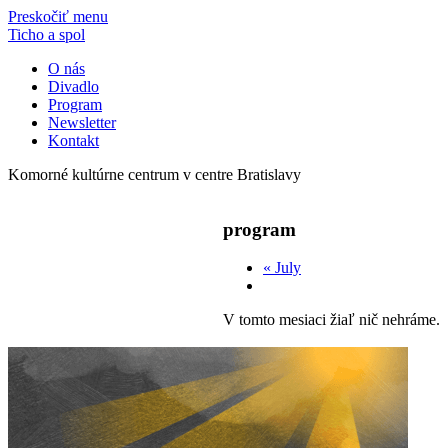
Preskočiť menu
Ticho a spol
O nás
Divadlo
Program
Newsletter
Kontakt
Komorné kultúrne centrum v centre Bratislavy
program
«
July
V tomto mesiaci žiaľ nič nehráme.