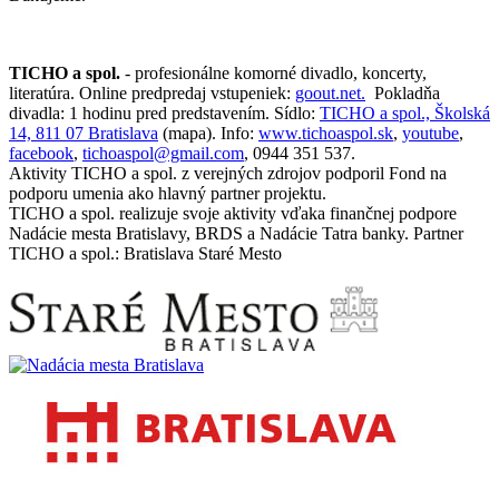
TICHO a spol.
- profesionálne komorné divadlo, koncerty,
literatúra. Online predpredaj vstupeniek:
goout.net.
Pokladňa
divadla: 1 hodinu pred predstavením. Sídlo:
TICHO a spol., Školská
14, 811 07 Bratislava
(mapa). Info:
www.tichoaspol.sk
,
youtube
,
facebook
,
tichoaspol@gmail.com
, 0944 351 537.
Aktivity TICHO a spol. z verejných zdrojov podporil Fond na
podporu umenia ako hlavný partner projektu.
TICHO a spol. realizuje svoje aktivity vďaka finančnej podpore
Nadácie mesta Bratislavy, BRDS a Nadácie Tatra banky. Partner
TICHO a spol.: Bratislava Staré Mesto