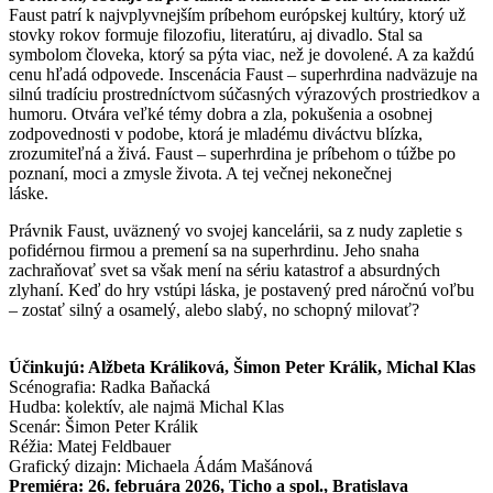
Faust patrí k najvplyvnejším príbehom európskej kultúry, ktorý už
stovky rokov formuje filozofiu, literatúru, aj divadlo. Stal sa
symbolom človeka, ktorý sa pýta viac, než je dovolené. A za každú
cenu hľadá odpovede. Inscenácia Faust – superhrdina nadväzuje na
silnú tradíciu prostredníctvom súčasných výrazových prostriedkov a
humoru. Otvára veľké témy dobra a zla, pokušenia a osobnej
zodpovednosti v podobe, ktorá je mladému diváctvu blízka,
zrozumiteľná a živá. Faust – superhrdina je príbehom o túžbe po
poznaní, moci a zmysle života. A tej večnej nekonečnej
láske.
Právnik Faust, uväznený vo svojej kancelárii, sa z nudy zapletie s
pofidérnou firmou a premení sa na superhrdinu. Jeho snaha
zachraňovať svet sa však mení na sériu katastrof a absurdných
zlyhaní. Keď do hry vstúpi láska, je postavený pred náročnú voľbu
– zostať silný a osamelý, alebo slabý, no schopný milovať?
Účinkujú: Alžbeta Králiková, Šimon Peter Králik, Michal Klas
Scénografia: Radka Baňacká
Hudba: kolektív, ale najmä Michal Klas
Scenár: Šimon Peter Králik
Réžia: Matej Feldbauer
Grafický dizajn: Michaela Ádám Mašánová
Premiéra: 26. februára 2026, Ticho a spol., Bratislava