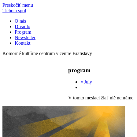
Preskočiť menu
Ticho a spol
O nás
Divadlo
Program
Newsletter
Kontakt
Komorné kultúrne centrum v centre Bratislavy
program
«
July
V tomto mesiaci žiaľ nič nehráme.