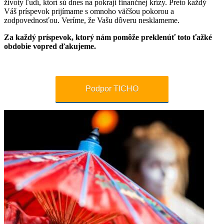
životy ľudí, ktorí sú dnes na pokraji finančnej krízy. Preto každý
Váš príspevok prijímame s omnoho väčšou pokorou a
zodpovednosťou. Veríme, že Vašu dôveru nesklameme.
Za každý príspevok, ktorý nám pomôže preklenúť toto ťažké
obdobie vopred ďakujeme.
Podpor TICHO