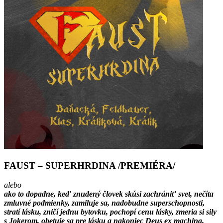
FAUST – SUPERHRDINA /PREMIÉRA/
alebo
ako to dopadne, keď znudený človek skúsi zachrániť svet, nečíta
zmluvné podmienky, zamiluje sa, nadobudne superschopnosti,
stratí lásku, zničí jednu bytovku, pochopí cenu lásky, zmeria si sily
s Jokerom, obetuje sa pre lásku a nakoniec Deus ex machina.