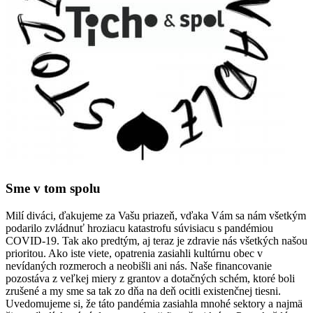
Sme v tom spolu
Milí diváci, ďakujeme za Vašu priazeň, vďaka Vám sa nám všetkým
podarilo zvládnuť hroziacu katastrofu súvisiacu s pandémiou
COVID-19. Tak ako predtým, aj teraz je zdravie nás všetkých našou
prioritou. Ako iste viete, opatrenia zasiahli kultúrnu obec v
nevídaných rozmeroch a neobišli ani nás. Naše financovanie
pozostáva z veľkej miery z grantov a dotačných schém, ktoré boli
zrušené a my sme sa tak zo dňa na deň ocitli existenčnej tiesni.
Uvedomujeme si, že táto pandémia zasiahla mnohé sektory a najmä