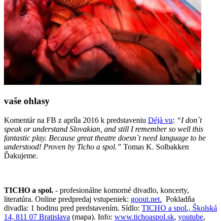
vaše ohlasy
Komentár na FB z apríla 2016 k predstaveniu
Déjà vu
:
“I don´t
speak or understand Slovakian, and still I remember so well this
fantastic play. Because great theatre doesn´t need language to be
understood! Proven by Ticho a spol.”
Tomas K. Solbakken
Ďakujeme.
TICHO a spol.
- profesionálne komorné divadlo, koncerty,
literatúra. Online predpredaj vstupeniek:
goout.net.
Pokladňa
divadla: 1 hodinu pred predstavením. Sídlo:
TICHO a spol., Školská
14, 811 07 Bratislava
(mapa). Info:
www.tichoaspol.sk
,
youtube
,