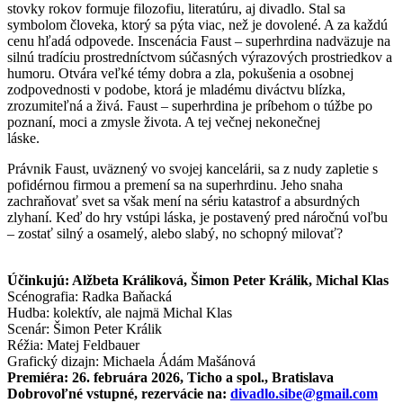
stovky rokov formuje filozofiu, literatúru, aj divadlo. Stal sa
symbolom človeka, ktorý sa pýta viac, než je dovolené. A za každú
cenu hľadá odpovede. Inscenácia Faust – superhrdina nadväzuje na
silnú tradíciu prostredníctvom súčasných výrazových prostriedkov a
humoru. Otvára veľké témy dobra a zla, pokušenia a osobnej
zodpovednosti v podobe, ktorá je mladému diváctvu blízka,
zrozumiteľná a živá. Faust – superhrdina je príbehom o túžbe po
poznaní, moci a zmysle života. A tej večnej nekonečnej
láske.
Právnik Faust, uväznený vo svojej kancelárii, sa z nudy zapletie s
pofidérnou firmou a premení sa na superhrdinu. Jeho snaha
zachraňovať svet sa však mení na sériu katastrof a absurdných
zlyhaní. Keď do hry vstúpi láska, je postavený pred náročnú voľbu
– zostať silný a osamelý, alebo slabý, no schopný milovať?
Účinkujú: Alžbeta Králiková, Šimon Peter Králik, Michal Klas
Scénografia: Radka Baňacká
Hudba: kolektív, ale najmä Michal Klas
Scenár: Šimon Peter Králik
Réžia: Matej Feldbauer
Grafický dizajn: Michaela Ádám Mašánová
Premiéra: 26. februára 2026, Ticho a spol., Bratislava
Dobrovoľné vstupné, rezervácie na:
divadlo.sibe@gmail.com