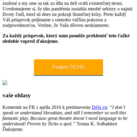
zrušené a my sme sa tak zo dňa na deň ocitli existenčnej tiesni.
Uvedomujeme si, že táto pandémia zasiahla mnohé sektory a najmä
životy ľudí, ktorí sú dnes na pokraji finančnej krízy. Preto každý
Váš príspevok prijímame s omnoho väčšou pokorou a
zodpovednosťou. Veríme, že Vašu dôveru nesklameme.
Za každý príspevok, ktorý nám pomôže preklenúť toto ťažké
obdobie vopred ďakujeme.
Podpor TICHO
vaše ohlasy
Komentár na FB z apríla 2016 k predstaveniu
Déjà vu
:
“I don´t
speak or understand Slovakian, and still I remember so well this
fantastic play. Because great theatre doesn´t need language to be
understood! Proven by Ticho a spol.”
Tomas K. Solbakken
Ďakujeme.