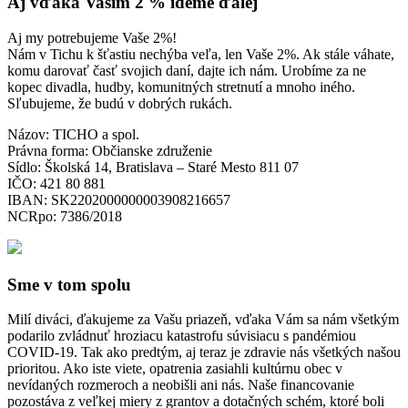
Aj vďaka Vašim 2 % ideme ďalej
Aj my potrebujeme Vaše 2%!
Nám v Tichu k šťastiu nechýba veľa, len Vaše 2%. Ak stále váhate,
komu darovať časť svojich daní, dajte ich nám. Urobíme za ne
kopec divadla, hudby, komunitných stretnutí a mnoho iného.
Sľubujeme, že budú v dobrých rukách.
Názov: TICHO a spol.
Právna forma: Občianske združenie
Sídlo: Školská 14, Bratislava – Staré Mesto 811 07
IČO: 421 80 881
IBAN: SK2202000000003908216657
NCRpo: 7386/2018
Sme v tom spolu
Milí diváci, ďakujeme za Vašu priazeň, vďaka Vám sa nám všetkým
podarilo zvládnuť hroziacu katastrofu súvisiacu s pandémiou
COVID-19. Tak ako predtým, aj teraz je zdravie nás všetkých našou
prioritou. Ako iste viete, opatrenia zasiahli kultúrnu obec v
nevídaných rozmeroch a neobišli ani nás. Naše financovanie
pozostáva z veľkej miery z grantov a dotačných schém, ktoré boli