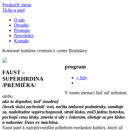
Preskočiť menu
Ticho a spol
O nás
Divadlo
Program
Newsletter
Kontakt
Komorné kultúrne centrum v centre Bratislavy
program
FAUST –
«
July
SUPERHRDINA
/PREMIÉRA/
V tomto mesiaci žiaľ nič nehráme.
alebo
ako to dopadne, keď znudený
človek skúsi zachrániť svet, nečíta zmluvné podmienky, zamiluje
sa, nadobudne superschopnosti, stratí lásku, zničí jednu bytovku,
pochopí cenu lásky, zmeria si sily s Jokerom, obetuje sa pre lásku
a nakoniec Deus ex machina.
Faust patrí k najvplyvnejším príbehom európskej kultúry, ktorý už