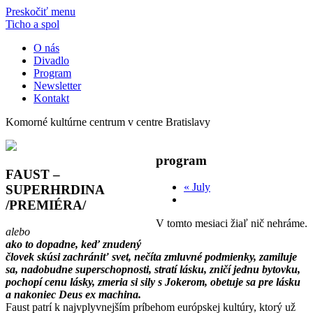
Preskočiť menu
Ticho a spol
O nás
Divadlo
Program
Newsletter
Kontakt
Komorné kultúrne centrum v centre Bratislavy
program
FAUST –
«
July
SUPERHRDINA
/PREMIÉRA/
V tomto mesiaci žiaľ nič nehráme.
alebo
ako to dopadne, keď znudený
človek skúsi zachrániť svet, nečíta zmluvné podmienky, zamiluje
sa, nadobudne superschopnosti, stratí lásku, zničí jednu bytovku,
pochopí cenu lásky, zmeria si sily s Jokerom, obetuje sa pre lásku
a nakoniec Deus ex machina.
Faust patrí k najvplyvnejším príbehom európskej kultúry, ktorý už