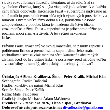
stovky rokov formuje filozofiu, literatúru, aj divadlo. Stal sa
symbolom človeka, ktorý sa pýta viac, než je dovolené. A za každú
cenu hľadá odpovede. Inscenácia Faust – superhrdina nadväzuje na
silnú tradíciu prostredníctvom súčasných výrazových prostriedkov a
humoru. Otvára veľké témy dobra a zla, pokušenia a osobnej
zodpovednosti v podobe, ktorá je mladému diváctvu blízka,
zrozumiteľná a živá. Faust – superhrdina je príbehom o túžbe po
poznaní, moci a zmysle života. A tej večnej nekonečnej
láske.
Právnik Faust, uväznený vo svojej kancelárii, sa z nudy zapletie s
pofidérnou firmou a premení sa na superhrdinu. Jeho snaha
zachraňovať svet sa však mení na sériu katastrof a absurdných
zlyhaní. Keď do hry vstúpi láska, je postavený pred náročnú voľbu
– zostať silný a osamelý, alebo slabý, no schopný milovať?
Účinkujú: Alžbeta Králiková, Šimon Peter Králik, Michal Klas
Scénografia: Radka Baňacká
Hudba: kolektív, ale najmä Michal Klas
Scenár: Šimon Peter Králik
Réžia: Matej Feldbauer
Grafický dizajn: Michaela Ádám Mašánová
Premiéra: 26. februára 2026, Ticho a spol., Bratislava
Dobrovoľné vstupné, rezervácie na:
divadlo.sibe@gmail.com