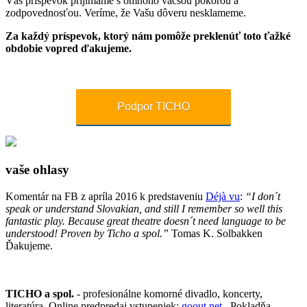
Váš príspevok prijímame s omnoho väčšou pokorou a
zodpovednosťou. Veríme, že Vašu dôveru nesklameme.
Za každý príspevok, ktorý nám pomôže preklenúť toto ťažké
obdobie vopred ďakujeme.
Podpor TICHO
vaše ohlasy
Komentár na FB z apríla 2016 k predstaveniu
Déjà vu
:
“I don´t
speak or understand Slovakian, and still I remember so well this
fantastic play. Because great theatre doesn´t need language to be
understood! Proven by Ticho a spol.”
Tomas K. Solbakken
Ďakujeme.
TICHO a spol.
- profesionálne komorné divadlo, koncerty,
literatúra. Online predpredaj vstupeniek:
goout.net.
Pokladňa