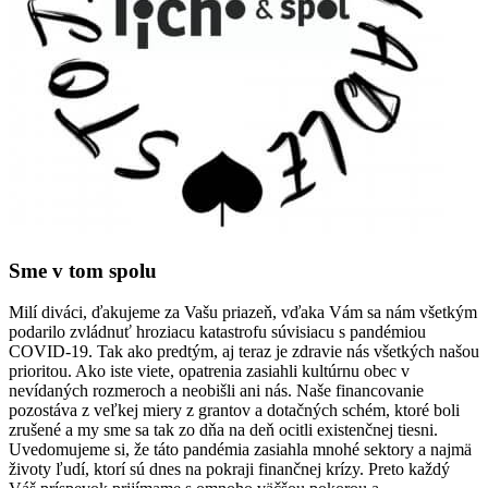
Sme v tom spolu
Milí diváci, ďakujeme za Vašu priazeň, vďaka Vám sa nám všetkým
podarilo zvládnuť hroziacu katastrofu súvisiacu s pandémiou
COVID-19. Tak ako predtým, aj teraz je zdravie nás všetkých našou
prioritou. Ako iste viete, opatrenia zasiahli kultúrnu obec v
nevídaných rozmeroch a neobišli ani nás. Naše financovanie
pozostáva z veľkej miery z grantov a dotačných schém, ktoré boli
zrušené a my sme sa tak zo dňa na deň ocitli existenčnej tiesni.
Uvedomujeme si, že táto pandémia zasiahla mnohé sektory a najmä
životy ľudí, ktorí sú dnes na pokraji finančnej krízy. Preto každý