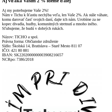
Aj vďaka Vašim 2 % ideme ďalej
Aj my potrebujeme Vaše 2%!
Nám v Tichu k šťastiu nechýba veľa, len Vaše 2%. Ak stále váhate,
komu darovať časť svojich daní, dajte ich nám. Urobíme za ne
kopec divadla, hudby, komunitných stretnutí a mnoho iného.
Sľubujeme, že budú v dobrých rukách.
Názov: TICHO a spol.
Právna forma: Občianske združenie
Sídlo: Školská 14, Bratislava – Staré Mesto 811 07
IČO: 421 80 881
IBAN: SK2202000000003908216657
NCRpo: 7386/2018