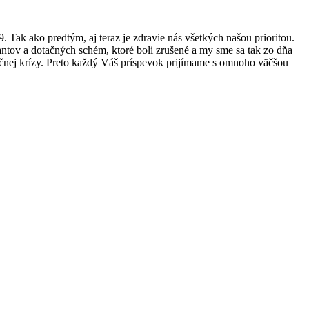
ak ako predtým, aj teraz je zdravie nás všetkých našou prioritou.
rantov a dotačných schém, ktoré boli zrušené a my sme sa tak zo dňa
nančnej krízy. Preto každý Váš príspevok prijímame s omnoho väčšou