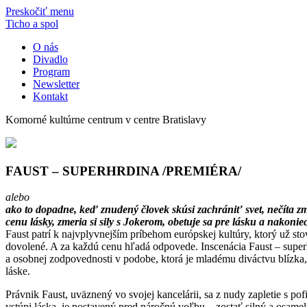
Preskočiť menu
Ticho a spol
O nás
Divadlo
Program
Newsletter
Kontakt
Komorné kultúrne centrum v centre Bratislavy
FAUST – SUPERHRDINA /PREMIÉRA/
alebo
ako to dopadne, keď znudený človek skúsi zachrániť svet, nečíta zm
cenu lásky, zmeria si sily s Jokerom, obetuje sa pre lásku a nakoni
Faust patrí k najvplyvnejším príbehom európskej kultúry, ktorý už stov
dovolené. A za každú cenu hľadá odpovede. Inscenácia Faust – super
a osobnej zodpovednosti v podobe, ktorá je mladému diváctvu blízka, 
láske.
Právnik Faust, uväznený vo svojej kancelárii, sa z nudy zapletie s p
vstúpi láska, je postavený pred náročnú voľbu – zostať silný a osame