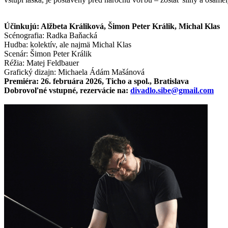
Účinkujú: Alžbeta Králiková, Šimon Peter Králik, Michal Klas
Scénografia: Radka Baňacká
Hudba: kolektív, ale najmä Michal Klas
Scenár: Šimon Peter Králik
Réžia: Matej Feldbauer
Grafický dizajn: Michaela Ádám Mašánová
Premiéra: 26. februára 2026, Ticho a spol., Bratislava
Dobrovoľné vstupné, rezervácie na:
divadlo.sibe@gmail.com