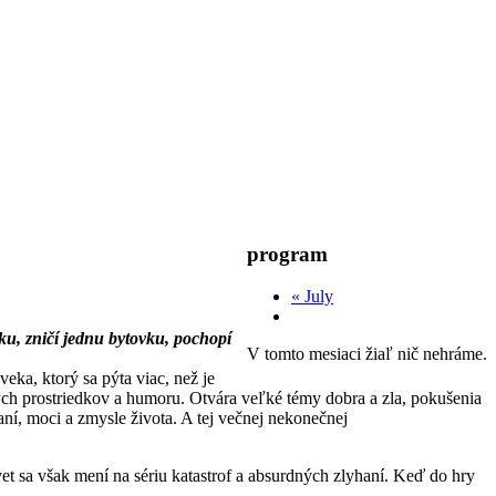
program
«
July
ku, zničí jednu bytovku, pochopí
V tomto mesiaci žiaľ nič nehráme.
veka, ktorý sa pýta viac, než je
ých prostriedkov a humoru. Otvára veľké témy dobra a zla, pokušenia
ní, moci a zmysle života. A tej večnej nekonečnej
vet sa však mení na sériu katastrof a absurdných zlyhaní. Keď do hry