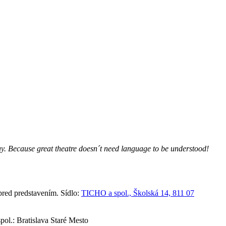
lay. Because great theatre doesn´t need language to be understood!
red predstavením. Sídlo:
TICHO a spol., Školská 14, 811 07
ol.: Bratislava Staré Mesto