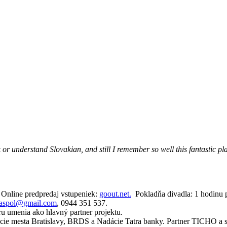
 or understand Slovakian, and still I remember so well this fantastic p
. Online predpredaj vstupeniek:
goout.net.
Pokladňa divadla: 1 hodinu p
oaspol@gmail.com
, 0944 351 537.
ru umenia ako hlavný partner projektu.
cie mesta Bratislavy, BRDS a Nadácie Tatra banky. Partner TICHO a sp