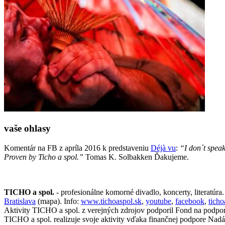
vaše ohlasy
Komentár na FB z apríla 2016 k predstaveniu
Déjà vu
:
“I don´t speak
Proven by Ticho a spol.”
Tomas K. Solbakken Ďakujeme.
TICHO a spol.
- profesionálne komorné divadlo, koncerty, literatúra
Bratislava
(mapa). Info:
www.tichoaspol.sk
,
youtube
,
facebook
,
tich
Aktivity TICHO a spol. z verejných zdrojov podporil Fond na podpo
TICHO a spol. realizuje svoje aktivity vďaka finančnej podpore Nadá