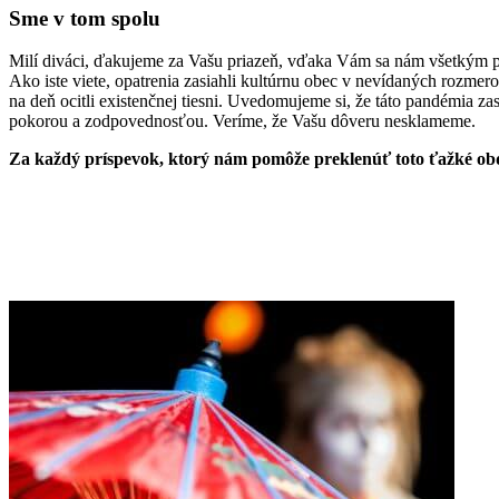
Sme v tom spolu
Milí diváci, ďakujeme za Vašu priazeň, vďaka Vám sa nám všetkým po
Ako iste viete, opatrenia zasiahli kultúrnu obec v nevídaných rozmer
na deň ocitli existenčnej tiesni. Uvedomujeme si, že táto pandémia z
pokorou a zodpovednosťou. Veríme, že Vašu dôveru nesklameme.
Za každý príspevok, ktorý nám pomôže preklenúť toto ťažké o