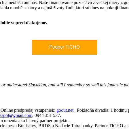
och a neobišli ani nás. Naše financovanie pozostáva z veľkej miery z g
asiahla mnohé sektory a najmä životy ľudí, ktorí sú dnes na pokraji fi
bdobie vopred ďakujeme.
Podpor TICHO
 or understand Slovakian, and still I remember so well this fantastic p
. Online predpredaj vstupeniek:
goout.net.
Pokladňa divadla: 1 hodinu p
oaspol@gmail.com
, 0944 351 537.
ru umenia ako hlavný partner projektu.
cie mesta Bratislavy, BRDS a Nadácie Tatra banky. Partner TICHO a sp