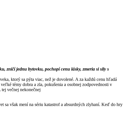
, zničí jednu bytovku, pochopí cenu lásky, zmeria si sily s
oveka, ktorý sa pýta viac, než je dovolené. A za každú cenu hľadá
 veľké témy dobra a zla, pokušenia a osobnej zodpovednosti v
A tej večnej nekonečnej
vet sa však mení na sériu katastrof a absurdných zlyhaní. Keď do hry