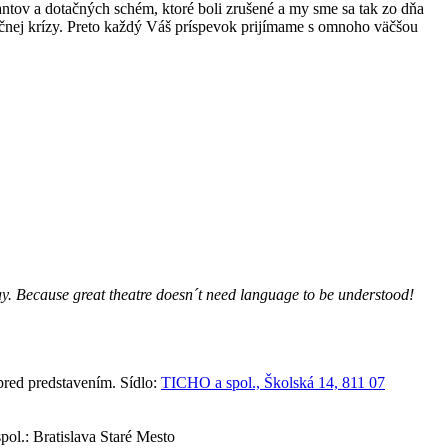
rantov a dotačných schém, ktoré boli zrušené a my sme sa tak zo dňa
nančnej krízy. Preto každý Váš príspevok prijímame s omnoho väčšou
lay. Because great theatre doesn´t need language to be understood!
red predstavením. Sídlo:
TICHO a spol., Školská 14, 811 07
ol.: Bratislava Staré Mesto