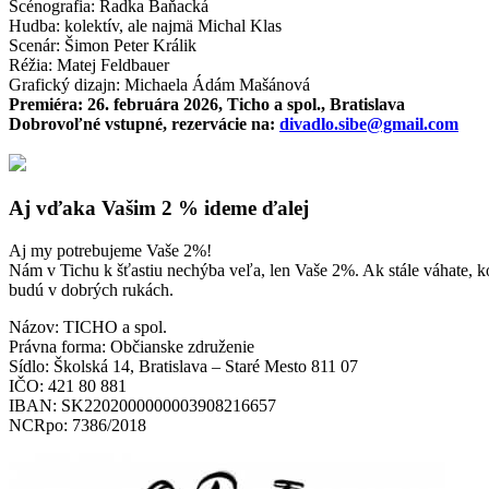
Scénografia: Radka Baňacká
Hudba: kolektív, ale najmä Michal Klas
Scenár: Šimon Peter Králik
Réžia: Matej Feldbauer
Grafický dizajn: Michaela Ádám Mašánová
Premiéra: 26. februára 2026, Ticho a spol., Bratislava
Dobrovoľné vstupné, rezervácie na:
divadlo.sibe@gmail.com
Aj vďaka Vašim 2 % ideme ďalej
Aj my potrebujeme Vaše 2%!
Nám v Tichu k šťastiu nechýba veľa, len Vaše 2%. Ak stále váhate, k
budú v dobrých rukách.
Názov: TICHO a spol.
Právna forma: Občianske združenie
Sídlo: Školská 14, Bratislava – Staré Mesto 811 07
IČO: 421 80 881
IBAN: SK2202000000003908216657
NCRpo: 7386/2018