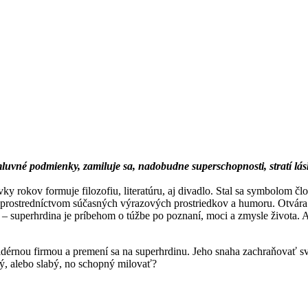
uvné podmienky, zamiluje sa, nadobudne superschopnosti, stratí lásku
vky rokov formuje filozofiu, literatúru, aj divadlo. Stal sa symbolom čl
u prostredníctvom súčasných výrazových prostriedkov a humoru. Otvára
 – superhrdina je príbehom o túžbe po poznaní, moci a zmysle života. 
ofidérnou firmou a premení sa na superhrdinu. Jeho snaha zachraňovať s
lý, alebo slabý, no schopný milovať?