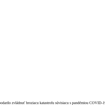
darilo zvládnuť hroziacu katastrofu súvisiacu s pandémiou COVID-19. T