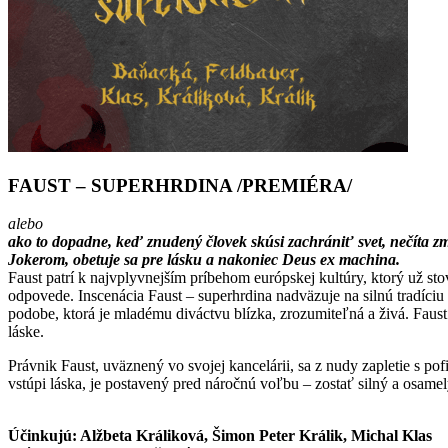
FAUST – SUPERHRDINA /PREMIÉRA/
alebo
ako to dopadne, keď znudený človek skúsi zachrániť svet, nečíta zml
Jokerom, obetuje sa pre lásku a nakoniec Deus ex machina.
Faust patrí k najvplyvnejším príbehom európskej kultúry, ktorý už sto
odpovede. Inscenácia Faust – superhrdina nadväzuje na silnú tradíci
podobe, ktorá je mladému diváctvu blízka, zrozumiteľná a živá. Faust
láske.
Právnik Faust, uväznený vo svojej kancelárii, sa z nudy zapletie s p
vstúpi láska, je postavený pred náročnú voľbu – zostať silný a osame
Účinkujú: Alžbeta Králiková, Šimon Peter Králik, Michal Klas