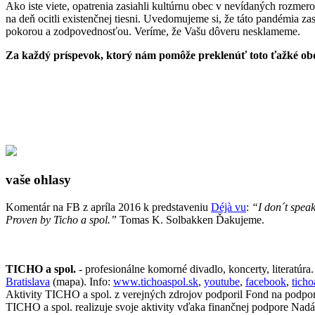
Ako iste viete, opatrenia zasiahli kultúrnu obec v nevídaných rozmer
na deň ocitli existenčnej tiesni. Uvedomujeme si, že táto pandémia z
pokorou a zodpovednosťou. Veríme, že Vašu dôveru nesklameme.
Za každý príspevok, ktorý nám pomôže preklenúť toto ťažké o
vaše ohlasy
Komentár na FB z apríla 2016 k predstaveniu
Déjà vu
:
“I don´t speak
Proven by Ticho a spol.”
Tomas K. Solbakken Ďakujeme.
TICHO a spol.
- profesionálne komorné divadlo, koncerty, literatúra
Bratislava
(mapa). Info:
www.tichoaspol.sk
,
youtube
,
facebook
,
tich
Aktivity TICHO a spol. z verejných zdrojov podporil Fond na podpo
TICHO a spol. realizuje svoje aktivity vďaka finančnej podpore Nadá