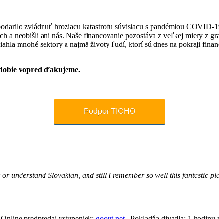
darilo zvládnuť hroziacu katastrofu súvisiacu s pandémiou COVID-19. T
och a neobišli ani nás. Naše financovanie pozostáva z veľkej miery z g
asiahla mnohé sektory a najmä životy ľudí, ktorí sú dnes na pokraji fi
bdobie vopred ďakujeme.
Podpor TICHO
 or understand Slovakian, and still I remember so well this fantastic p
. Online predpredaj vstupeniek:
goout.net.
Pokladňa divadla: 1 hodinu p