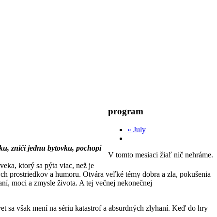
program
«
July
ku, zničí jednu bytovku, pochopí
V tomto mesiaci žiaľ nič nehráme.
veka, ktorý sa pýta viac, než je
ých prostriedkov a humoru. Otvára veľké témy dobra a zla, pokušenia
ní, moci a zmysle života. A tej večnej nekonečnej
vet sa však mení na sériu katastrof a absurdných zlyhaní. Keď do hry