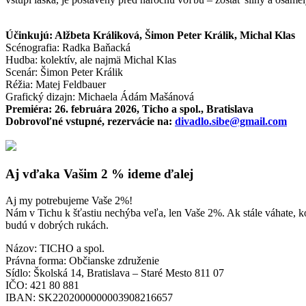
Účinkujú: Alžbeta Králiková, Šimon Peter Králik, Michal Klas
Scénografia: Radka Baňacká
Hudba: kolektív, ale najmä Michal Klas
Scenár: Šimon Peter Králik
Réžia: Matej Feldbauer
Grafický dizajn: Michaela Ádám Mašánová
Premiéra: 26. februára 2026, Ticho a spol., Bratislava
Dobrovoľné vstupné, rezervácie na:
divadlo.sibe@gmail.com
Aj vďaka Vašim 2 % ideme ďalej
Aj my potrebujeme Vaše 2%!
Nám v Tichu k šťastiu nechýba veľa, len Vaše 2%. Ak stále váhate, k
budú v dobrých rukách.
Názov: TICHO a spol.
Právna forma: Občianske združenie
Sídlo: Školská 14, Bratislava – Staré Mesto 811 07
IČO: 421 80 881
IBAN: SK2202000000003908216657