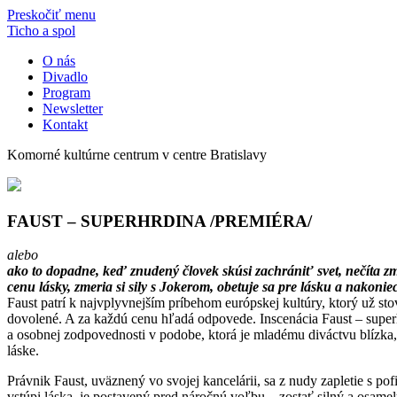
Preskočiť menu
Ticho a spol
O nás
Divadlo
Program
Newsletter
Kontakt
Komorné kultúrne centrum v centre Bratislavy
FAUST – SUPERHRDINA /PREMIÉRA/
alebo
ako to dopadne, keď znudený človek skúsi zachrániť svet, nečíta zm
cenu lásky, zmeria si sily s Jokerom, obetuje sa pre lásku a nakoni
Faust patrí k najvplyvnejším príbehom európskej kultúry, ktorý už stov
dovolené. A za každú cenu hľadá odpovede. Inscenácia Faust – super
a osobnej zodpovednosti v podobe, ktorá je mladému diváctvu blízka, 
láske.
Právnik Faust, uväznený vo svojej kancelárii, sa z nudy zapletie s p
vstúpi láska, je postavený pred náročnú voľbu – zostať silný a osame