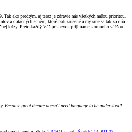
ak ako predtým, aj teraz je zdravie nás všetkých našou prioritou.
rantov a dotačných schém, ktoré boli zrušené a my sme sa tak zo dňa
nančnej krízy. Preto každý Váš príspevok prijímame s omnoho väčšou
lay. Because great theatre doesn´t need language to be understood!
red predstavením. Sídlo:
TICHO a spol., Školská 14, 811 07