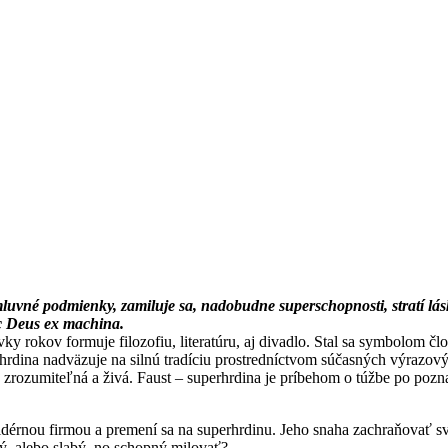
luvné podmienky, zamiluje sa, nadobudne superschopnosti, stratí lás
ec Deus ex machina.
ky rokov formuje filozofiu, literatúru, aj divadlo. Stal sa symbolom člo
hrdina nadväzuje na silnú tradíciu prostredníctvom súčasných výrazov
zrozumiteľná a živá. Faust – superhrdina je príbehom o túžbe po pozna
ofidérnou firmou a premení sa na superhrdinu. Jeho snaha zachraňovať s
lý, alebo slabý, no schopný milovať?