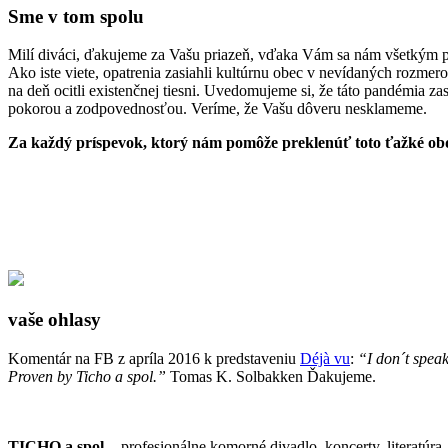
Sme v tom spolu
Milí diváci, ďakujeme za Vašu priazeň, vďaka Vám sa nám všetkým po
Ako iste viete, opatrenia zasiahli kultúrnu obec v nevídaných rozmer
na deň ocitli existenčnej tiesni. Uvedomujeme si, že táto pandémia z
pokorou a zodpovednosťou. Veríme, že Vašu dôveru nesklameme.
Za každý príspevok, ktorý nám pomôže preklenúť toto ťažké o
vaše ohlasy
Komentár na FB z apríla 2016 k predstaveniu
Déjà vu
:
“I don´t speak
Proven by Ticho a spol.”
Tomas K. Solbakken Ďakujeme.
TICHO a spol.
- profesionálne komorné divadlo, koncerty, literatúra