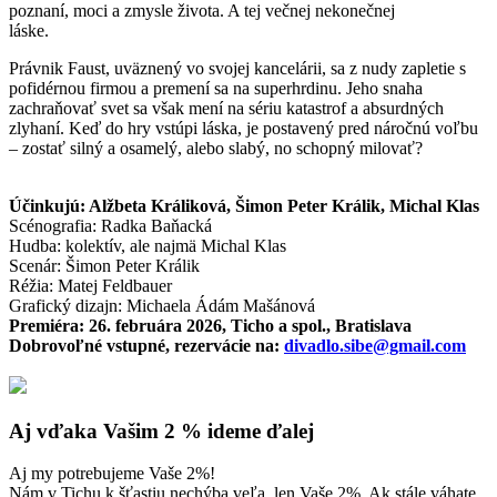
poznaní, moci a zmysle života. A tej večnej nekonečnej
láske.
Právnik Faust, uväznený vo svojej kancelárii, sa z nudy zapletie s
pofidérnou firmou a premení sa na superhrdinu. Jeho snaha
zachraňovať svet sa však mení na sériu katastrof a absurdných
zlyhaní. Keď do hry vstúpi láska, je postavený pred náročnú voľbu
– zostať silný a osamelý, alebo slabý, no schopný milovať?
Účinkujú: Alžbeta Králiková, Šimon Peter Králik, Michal Klas
Scénografia: Radka Baňacká
Hudba: kolektív, ale najmä Michal Klas
Scenár: Šimon Peter Králik
Réžia: Matej Feldbauer
Grafický dizajn: Michaela Ádám Mašánová
Premiéra: 26. februára 2026, Ticho a spol., Bratislava
Dobrovoľné vstupné, rezervácie na:
divadlo.sibe@gmail.com
Aj vďaka Vašim 2 % ideme ďalej
Aj my potrebujeme Vaše 2%!
Nám v Tichu k šťastiu nechýba veľa, len Vaše 2%. Ak stále váhate,