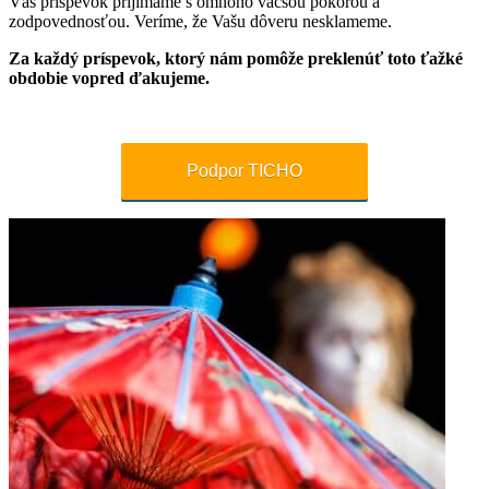
Váš príspevok prijímame s omnoho väčšou pokorou a
zodpovednosťou. Veríme, že Vašu dôveru nesklameme.
Za každý príspevok, ktorý nám pomôže preklenúť toto ťažké
obdobie vopred ďakujeme.
Podpor TICHO