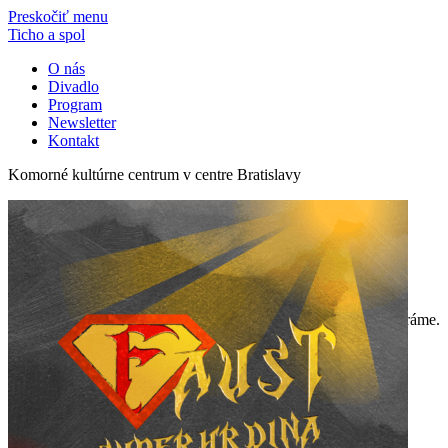
Preskočiť menu
Ticho a spol
O nás
Divadlo
Program
Newsletter
Kontakt
Komorné kultúrne centrum v centre Bratislavy
program
«
July
V tomto mesiaci žiaľ nič nehráme.