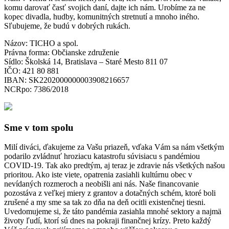
komu darovať časť svojich daní, dajte ich nám. Urobíme za ne
kopec divadla, hudby, komunitných stretnutí a mnoho iného.
Sľubujeme, že budú v dobrých rukách.
Názov: TICHO a spol.
Právna forma: Občianske združenie
Sídlo: Školská 14, Bratislava – Staré Mesto 811 07
IČO: 421 80 881
IBAN: SK2202000000003908216657
NCRpo: 7386/2018
Sme v tom spolu
Milí diváci, ďakujeme za Vašu priazeň, vďaka Vám sa nám všetkým
podarilo zvládnuť hroziacu katastrofu súvisiacu s pandémiou
COVID-19. Tak ako predtým, aj teraz je zdravie nás všetkých našou
prioritou. Ako iste viete, opatrenia zasiahli kultúrnu obec v
nevídaných rozmeroch a neobišli ani nás. Naše financovanie
pozostáva z veľkej miery z grantov a dotačných schém, ktoré boli
zrušené a my sme sa tak zo dňa na deň ocitli existenčnej tiesni.
Uvedomujeme si, že táto pandémia zasiahla mnohé sektory a najmä
životy ľudí, ktorí sú dnes na pokraji finančnej krízy. Preto každý