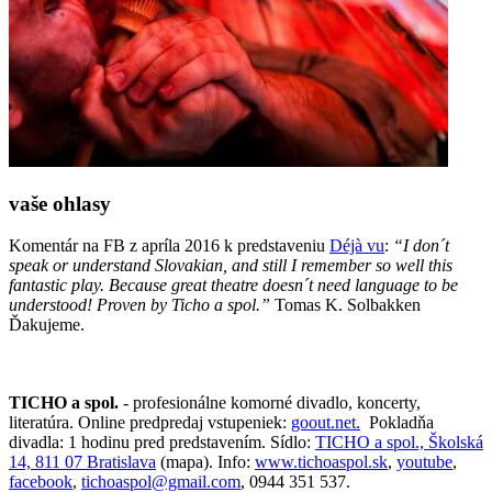
vaše ohlasy
Komentár na FB z apríla 2016 k predstaveniu
Déjà vu
:
“I don´t
speak or understand Slovakian, and still I remember so well this
fantastic play. Because great theatre doesn´t need language to be
understood! Proven by Ticho a spol.”
Tomas K. Solbakken
Ďakujeme.
TICHO a spol.
- profesionálne komorné divadlo, koncerty,
literatúra. Online predpredaj vstupeniek:
goout.net.
Pokladňa
divadla: 1 hodinu pred predstavením. Sídlo:
TICHO a spol., Školská
14, 811 07 Bratislava
(mapa). Info:
www.tichoaspol.sk
,
youtube
,
facebook
,
tichoaspol@gmail.com
, 0944 351 537.