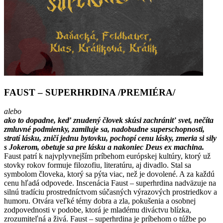
FAUST – SUPERHRDINA /PREMIÉRA/
alebo
ako to dopadne, keď znudený človek skúsi zachrániť svet, nečíta
zmluvné podmienky, zamiluje sa, nadobudne superschopnosti,
stratí lásku, zničí jednu bytovku, pochopí cenu lásky, zmeria si sily
s Jokerom, obetuje sa pre lásku a nakoniec Deus ex machina.
Faust patrí k najvplyvnejším príbehom európskej kultúry, ktorý už
stovky rokov formuje filozofiu, literatúru, aj divadlo. Stal sa
symbolom človeka, ktorý sa pýta viac, než je dovolené. A za každú
cenu hľadá odpovede. Inscenácia Faust – superhrdina nadväzuje na
silnú tradíciu prostredníctvom súčasných výrazových prostriedkov a
humoru. Otvára veľké témy dobra a zla, pokušenia a osobnej
zodpovednosti v podobe, ktorá je mladému diváctvu blízka,
zrozumiteľná a živá. Faust – superhrdina je príbehom o túžbe po