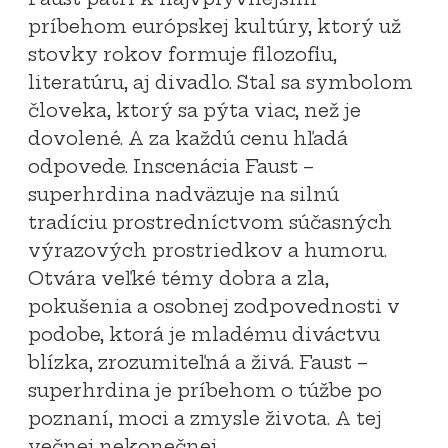
príbehom európskej kultúry, ktorý už
stovky rokov formuje filozofiu,
literatúru, aj divadlo. Stal sa symbolom
človeka, ktorý sa pýta viac, než je
dovolené. A za každú cenu hľadá
odpovede. Inscenácia Faust –
superhrdina nadväzuje na silnú
tradíciu prostredníctvom súčasných
výrazových prostriedkov a humoru.
Otvára veľké témy dobra a zla,
pokušenia a osobnej zodpovednosti v
podobe, ktorá je mladému diváctvu
blízka, zrozumiteľná a živá. Faust –
superhrdina je príbehom o túžbe po
poznaní, moci a zmysle života. A tej
večnej nekonečnej