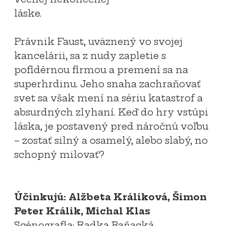
láske.
Právnik Faust, uväznený vo svojej
kancelárii, sa z nudy zapletie s
pofidérnou firmou a premení sa na
superhrdinu. Jeho snaha zachraňovať
svet sa však mení na sériu katastrof a
absurdných zlyhaní. Keď do hry vstúpi
láska, je postavený pred náročnú voľbu
– zostať silný a osamelý, alebo slabý, no
schopný milovať?
Účinkujú: Alžbeta Králiková, Šimon
Peter Králik, Michal Klas
Scénografia: Radka Baňacká