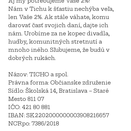
Aj my potrebujeme Vaše 2%!
Nám v Tichu k šťastiu nechýba veľa,
len Vaše 2%. Ak stále váhate, komu
darovať časť svojich daní, dajte ich
nám. Urobíme za ne kopec divadla,
hudby, komunitných stretnutí a
mnoho iného. Sľubujeme, že budú v
dobrých rukách.
Názov: TICHO a spol.
Právna forma: Občianske združenie
Sídlo: Školská 14, Bratislava – Staré
Mesto 811 07
IČO: 421 80 881
IBAN: SK2202000000003908216657
NCRpo: 7386/2018