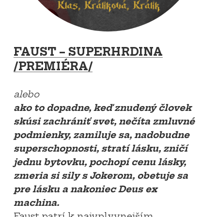
FAUST – SUPERHRDINA
/PREMIÉRA/
alebo
ako to dopadne, keď znudený človek
skúsi zachrániť svet, nečíta zmluvné
podmienky, zamiluje sa, nadobudne
superschopnosti, stratí lásku, zničí
jednu bytovku, pochopí cenu lásky,
zmeria si sily s Jokerom, obetuje sa
pre lásku a nakoniec Deus ex
machina.
Faust patrí k najvplyvnejším