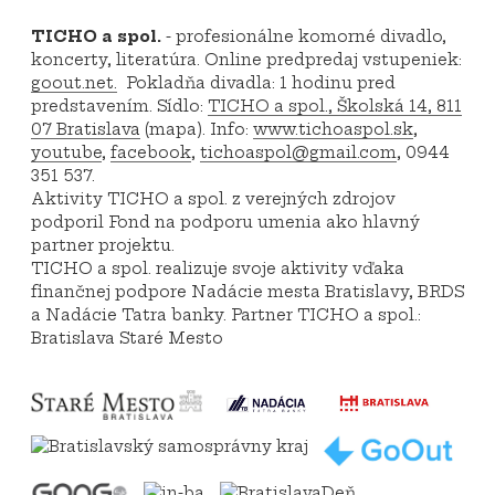
TICHO a spol.
- profesionálne komorné divadlo,
koncerty, literatúra. Online predpredaj vstupeniek:
goout.net.
Pokladňa divadla: 1 hodinu pred
predstavením. Sídlo:
TICHO a spol., Školská 14, 811
07 Bratislava
(mapa). Info:
www.tichoaspol.sk
,
youtube
,
facebook
,
tichoaspol@gmail.com
, 0944
351 537.
Aktivity TICHO a spol. z verejných zdrojov
podporil Fond na podporu umenia ako hlavný
partner projektu.
TICHO a spol. realizuje svoje aktivity vďaka
finančnej podpore Nadácie mesta Bratislavy, BRDS
a Nadácie Tatra banky. Partner TICHO a spol.:
Bratislava Staré Mesto