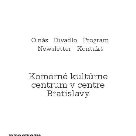
Preskočiť
menu
ol
O nás
Divadlo
Program
Newsletter
Kontakt
Komorné kultúrne
centrum v centre
Bratislavy