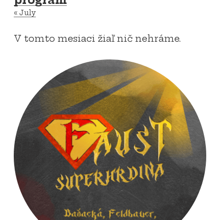
program
«
July
V tomto mesiaci žiaľ nič nehráme.