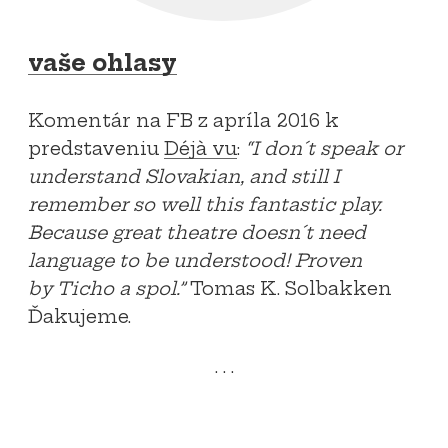
vaše ohlasy
Komentár na FB z apríla 2016 k
predstaveniu
Déjà vu
:
“I don´t speak or
understand Slovakian, and still I
remember so well this fantastic play.
Because great theatre doesn´t need
language to be understood! Proven
by Ticho a spol.”
Tomas K. Solbakken
Ďakujeme.