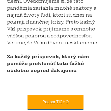
tiesni. Uvedomujeme si, že táto
pandémia zasiahla mnohé sektory a
najmä životy ľudí, ktorí sú dnes na
pokraji finančnej krízy. Preto každý
Váš príspevok prijímame s omnoho
väčšou pokorou a zodpovednosťou.
Veríme, že Vašu dôveru nesklameme.
Za každý príspevok, ktorý nám
pomôže preklenúť toto ťažké
obdobie vopred ďakujeme.
Podpor TICHO