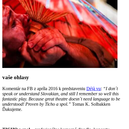
vaše ohlasy
Komentár na FB z apríla 2016 k predstaveniu
Déjà vu
:
“I don´t
speak or understand Slovakian, and still I remember so well this
fantastic play. Because great theatre doesn´t need language to be
understood! Proven by Ticho a spol.”
Tomas K. Solbakken
Ďakujeme.