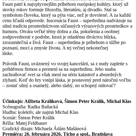
Faust patrí k najvplyvnejším príbehom európskej kultúry, ktorý už
stovky rokov formuje filozofiu, literatúru, aj divadlo. Stal sa
symbolom človeka, ktorý sa pýta viac, než je dovolené. A za každú
cenu hľadá odpovede. Inscenácia Faust – superhrdina nadväzuje na
silnú tradíciu prostredníctvom súčasných výrazových prostriedkov a
humoru. Otvára veľké témy dobra a zla, pokušenia a osobnej
zodpovednosti v podobe, ktorá je mladému diváctvu blízka,
zrozumiteľná a živá. Faust – superhrdina je príbehom o túžbe po
poznaní, moci a zmysle života. A tej večnej nekonečnej
láske.
Právnik Faust, uväznený vo svojej kancelárii, sa z nudy zapletie s
pofidérnou firmou a premení sa na superhrdinu. Jeho snaha
zachraňovať svet sa však mení na sériu katastrof a absurdných
zlyhaní. Keď do hry vstúpi láska, je postavený pred náročnú voľbu
– zostať silný a osamelý, alebo slabý, no schopný milovať?
Účinkujú: Alžbeta Králiková, Šimon Peter Králik, Michal Klas
Scénografia: Radka Baňacká
Hudba: kolektív, ale najmä Michal Klas
Scenár: Šimon Peter Králik
Réžia: Matej Feldbauer
Grafický dizajn: Michaela Ádám Mašánová
Premiéra: 26. februára 2026, Ticho a spol., Bratislava