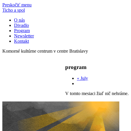
Preskočiť menu
Ticho a spol
O nás
Divadlo
Program
Newsletter
Kontakt
Komorné kultúrne centrum v centre Bratislavy
program
«
July
V tomto mesiaci žiaľ nič nehráme.