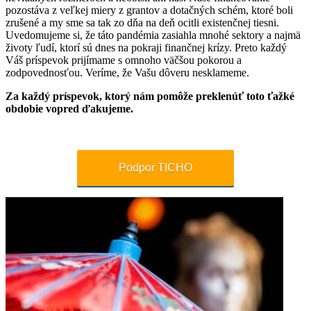
pozostáva z veľkej miery z grantov a dotačných schém, ktoré boli
zrušené a my sme sa tak zo dňa na deň ocitli existenčnej tiesni.
Uvedomujeme si, že táto pandémia zasiahla mnohé sektory a najmä
životy ľudí, ktorí sú dnes na pokraji finančnej krízy. Preto každý
Váš príspevok prijímame s omnoho väčšou pokorou a
zodpovednosťou. Veríme, že Vašu dôveru nesklameme.
Za každý príspevok, ktorý nám pomôže preklenúť toto ťažké
obdobie vopred ďakujeme.
Podpor TICHO