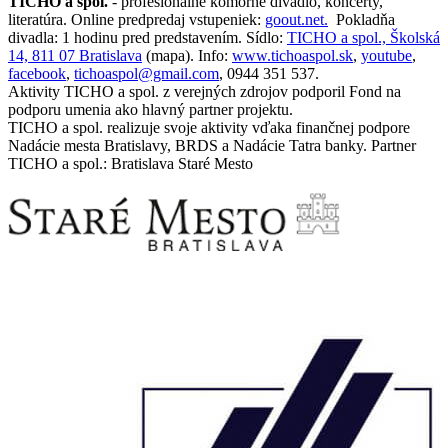
TICHO a spol.
- profesionálne komorné divadlo, koncerty,
literatúra. Online predpredaj vstupeniek:
goout.net.
Pokladňa
divadla: 1 hodinu pred predstavením. Sídlo:
TICHO a spol., Školská
14, 811 07 Bratislava
(mapa). Info:
www.tichoaspol.sk
,
youtube
,
facebook
,
tichoaspol@gmail.com
, 0944 351 537.
Aktivity TICHO a spol. z verejných zdrojov podporil Fond na
podporu umenia ako hlavný partner projektu.
TICHO a spol. realizuje svoje aktivity vďaka finančnej podpore
Nadácie mesta Bratislavy, BRDS a Nadácie Tatra banky. Partner
TICHO a spol.: Bratislava Staré Mesto