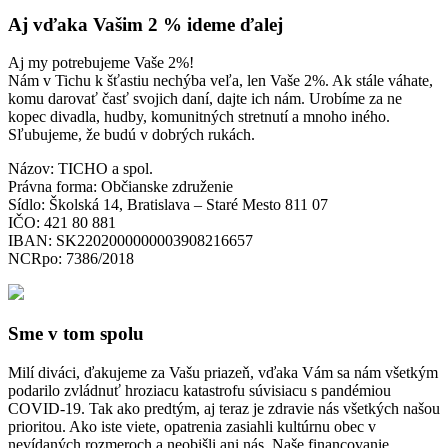
Aj vďaka Vašim 2 % ideme ďalej
Aj my potrebujeme Vaše 2%!
Nám v Tichu k šťastiu nechýba veľa, len Vaše 2%. Ak stále váhate,
komu darovať časť svojich daní, dajte ich nám. Urobíme za ne
kopec divadla, hudby, komunitných stretnutí a mnoho iného.
Sľubujeme, že budú v dobrých rukách.
Názov: TICHO a spol.
Právna forma: Občianske združenie
Sídlo: Školská 14, Bratislava – Staré Mesto 811 07
IČO: 421 80 881
IBAN: SK2202000000003908216657
NCRpo: 7386/2018
Sme v tom spolu
Milí diváci, ďakujeme za Vašu priazeň, vďaka Vám sa nám všetkým
podarilo zvládnuť hroziacu katastrofu súvisiacu s pandémiou
COVID-19. Tak ako predtým, aj teraz je zdravie nás všetkých našou
prioritou. Ako iste viete, opatrenia zasiahli kultúrnu obec v
nevídaných rozmeroch a neobišli ani nás. Naše financovanie