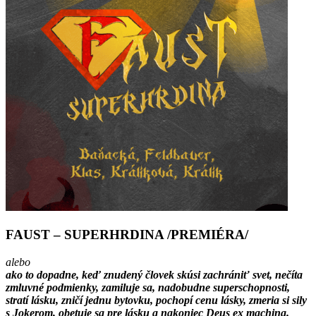
FAUST – SUPERHRDINA /PREMIÉRA/
alebo
ako to dopadne, keď znudený človek skúsi zachrániť svet, nečíta
zmluvné podmienky, zamiluje sa, nadobudne superschopnosti,
stratí lásku, zničí jednu bytovku, pochopí cenu lásky, zmeria si sily
s Jokerom, obetuje sa pre lásku a nakoniec Deus ex machina.