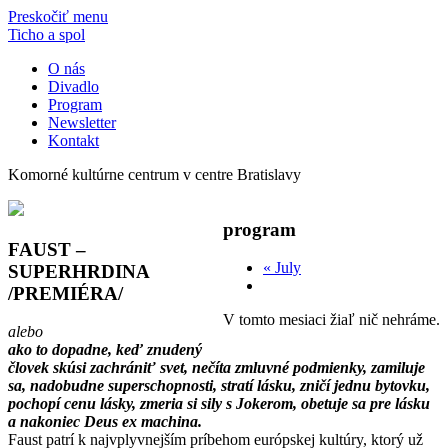
Preskočiť menu
Ticho a spol
O nás
Divadlo
Program
Newsletter
Kontakt
Komorné kultúrne centrum v centre Bratislavy
program
FAUST –
«
July
SUPERHRDINA
/PREMIÉRA/
V tomto mesiaci žiaľ nič nehráme.
alebo
ako to dopadne, keď znudený
človek skúsi zachrániť svet, nečíta zmluvné podmienky, zamiluje
sa, nadobudne superschopnosti, stratí lásku, zničí jednu bytovku,
pochopí cenu lásky, zmeria si sily s Jokerom, obetuje sa pre lásku
a nakoniec Deus ex machina.
Faust patrí k najvplyvnejším príbehom európskej kultúry, ktorý už