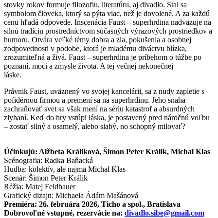
stovky rokov formuje filozofiu, literatúru, aj divadlo. Stal sa
symbolom človeka, ktorý sa pýta viac, než je dovolené. A za každú
cenu hľadá odpovede. Inscenácia Faust – superhrdina nadväzuje na
silnú tradíciu prostredníctvom súčasných výrazových prostriedkov a
humoru. Otvára veľké témy dobra a zla, pokušenia a osobnej
zodpovednosti v podobe, ktorá je mladému diváctvu blízka,
zrozumiteľná a živá. Faust – superhrdina je príbehom o túžbe po
poznaní, moci a zmysle života. A tej večnej nekonečnej
láske.
Právnik Faust, uväznený vo svojej kancelárii, sa z nudy zapletie s
pofidérnou firmou a premení sa na superhrdinu. Jeho snaha
zachraňovať svet sa však mení na sériu katastrof a absurdných
zlyhaní. Keď do hry vstúpi láska, je postavený pred náročnú voľbu
– zostať silný a osamelý, alebo slabý, no schopný milovať?
Účinkujú: Alžbeta Králiková, Šimon Peter Králik, Michal Klas
Scénografia: Radka Baňacká
Hudba: kolektív, ale najmä Michal Klas
Scenár: Šimon Peter Králik
Réžia: Matej Feldbauer
Grafický dizajn: Michaela Ádám Mašánová
Premiéra: 26. februára 2026, Ticho a spol., Bratislava
Dobrovoľné vstupné, rezervácie na:
divadlo.sibe@gmail.com