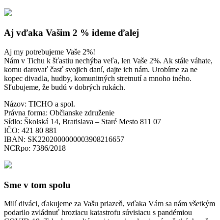
Aj vďaka Vašim 2 % ideme ďalej
Aj my potrebujeme Vaše 2%!
Nám v Tichu k šťastiu nechýba veľa, len Vaše 2%. Ak stále váhate,
komu darovať časť svojich daní, dajte ich nám. Urobíme za ne
kopec divadla, hudby, komunitných stretnutí a mnoho iného.
Sľubujeme, že budú v dobrých rukách.
Názov: TICHO a spol.
Právna forma: Občianske združenie
Sídlo: Školská 14, Bratislava – Staré Mesto 811 07
IČO: 421 80 881
IBAN: SK2202000000003908216657
NCRpo: 7386/2018
Sme v tom spolu
Milí diváci, ďakujeme za Vašu priazeň, vďaka Vám sa nám všetkým
podarilo zvládnuť hroziacu katastrofu súvisiacu s pandémiou