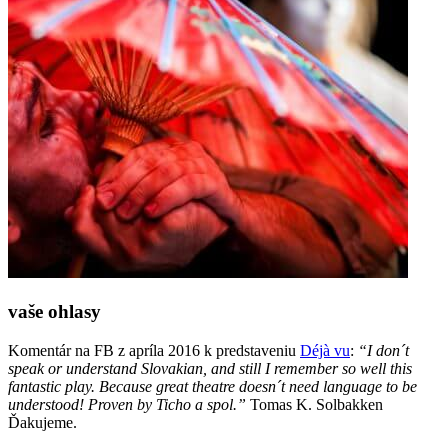
vaše ohlasy
Komentár na FB z apríla 2016 k predstaveniu
Déjà vu
:
“I don´t
speak or understand Slovakian, and still I remember so well this
fantastic play. Because great theatre doesn´t need language to be
understood! Proven by Ticho a spol.”
Tomas K. Solbakken
Ďakujeme.