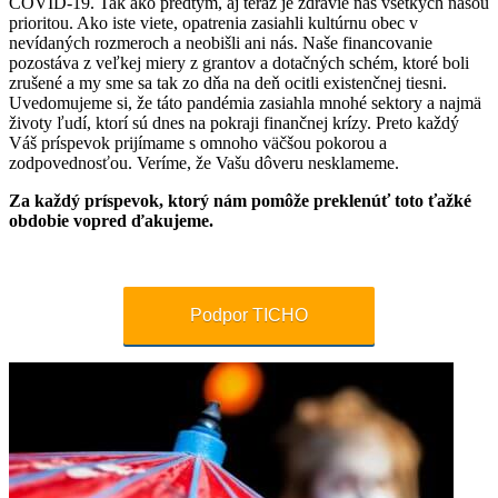
COVID-19. Tak ako predtým, aj teraz je zdravie nás všetkých našou
prioritou. Ako iste viete, opatrenia zasiahli kultúrnu obec v
nevídaných rozmeroch a neobišli ani nás. Naše financovanie
pozostáva z veľkej miery z grantov a dotačných schém, ktoré boli
zrušené a my sme sa tak zo dňa na deň ocitli existenčnej tiesni.
Uvedomujeme si, že táto pandémia zasiahla mnohé sektory a najmä
životy ľudí, ktorí sú dnes na pokraji finančnej krízy. Preto každý
Váš príspevok prijímame s omnoho väčšou pokorou a
zodpovednosťou. Veríme, že Vašu dôveru nesklameme.
Za každý príspevok, ktorý nám pomôže preklenúť toto ťažké
obdobie vopred ďakujeme.
Podpor TICHO