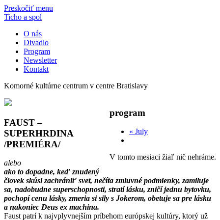
Preskočiť menu
Ticho a spol
O nás
Divadlo
Program
Newsletter
Kontakt
Komorné kultúrne centrum v centre Bratislavy
program
FAUST –
«
July
SUPERHRDINA
/PREMIÉRA/
V tomto mesiaci žiaľ nič nehráme.
alebo
ako to dopadne, keď znudený
človek skúsi zachrániť svet, nečíta zmluvné podmienky, zamiluje
sa, nadobudne superschopnosti, stratí lásku, zničí jednu bytovku,
pochopí cenu lásky, zmeria si sily s Jokerom, obetuje sa pre lásku
a nakoniec Deus ex machina.
Faust patrí k najvplyvnejším príbehom európskej kultúry, ktorý už