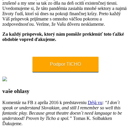
zrušené a my sme sa tak zo dňa na deň ocitli existenčnej tiesni.
Uvedomujeme si, že táto pandémia zasiahla mnohé sektory a najmä
životy ľudí, ktorí sú dnes na pokraji finančnej krízy. Preto každý
Váš príspevok prijímame s omnoho väčšou pokorou a
zodpovednosťou. Veríme, že Vašu dôveru nesklameme.
Za každý príspevok, ktorý nám pomôže preklenúť toto ťažké
obdobie vopred ďakujeme.
Podpor TICHO
vaše ohlasy
Komentár na FB z apríla 2016 k predstaveniu
Déjà vu
:
“I don´t
speak or understand Slovakian, and still I remember so well this
fantastic play. Because great theatre doesn´t need language to be
understood! Proven by Ticho a spol.”
Tomas K. Solbakken
Ďakujeme.