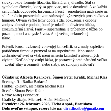
stovky rokov formuje filozofiu, literatúru, aj divadlo. Stal sa
symbolom človeka, ktorý sa pýta viac, než je dovolené. A za každú
cenu hľadá odpovede. Inscenácia Faust – superhrdina nadväzuje na
silnú tradíciu prostredníctvom súčasných výrazových prostriedkov a
humoru. Otvára veľké témy dobra a zla, pokušenia a osobnej
zodpovednosti v podobe, ktorá je mladému diváctvu blízka,
zrozumiteľná a živá. Faust – superhrdina je príbehom o túžbe po
poznaní, moci a zmysle života. A tej večnej nekonečnej
láske.
Právnik Faust, uväznený vo svojej kancelárii, sa z nudy zapletie s
pofidérnou firmou a premení sa na superhrdinu. Jeho snaha
zachraňovať svet sa však mení na sériu katastrof a absurdných
zlyhaní. Keď do hry vstúpi láska, je postavený pred náročnú voľbu
– zostať silný a osamelý, alebo slabý, no schopný milovať?
Účinkujú: Alžbeta Králiková, Šimon Peter Králik, Michal Klas
Scénografia: Radka Baňacká
Hudba: kolektív, ale najmä Michal Klas
Scenár: Šimon Peter Králik
Réžia: Matej Feldbauer
Grafický dizajn: Michaela Ádám Mašánová
Premiéra: 26. februára 2026, Ticho a spol., Bratislava
Dobrovoľné vstupné, rezervácie na:
divadlo.sibe@gmail.com