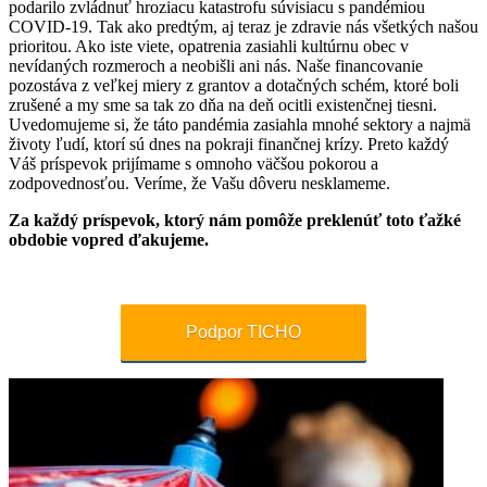
podarilo zvládnuť hroziacu katastrofu súvisiacu s pandémiou
COVID-19. Tak ako predtým, aj teraz je zdravie nás všetkých našou
prioritou. Ako iste viete, opatrenia zasiahli kultúrnu obec v
nevídaných rozmeroch a neobišli ani nás. Naše financovanie
pozostáva z veľkej miery z grantov a dotačných schém, ktoré boli
zrušené a my sme sa tak zo dňa na deň ocitli existenčnej tiesni.
Uvedomujeme si, že táto pandémia zasiahla mnohé sektory a najmä
životy ľudí, ktorí sú dnes na pokraji finančnej krízy. Preto každý
Váš príspevok prijímame s omnoho väčšou pokorou a
zodpovednosťou. Veríme, že Vašu dôveru nesklameme.
Za každý príspevok, ktorý nám pomôže preklenúť toto ťažké
obdobie vopred ďakujeme.
Podpor TICHO