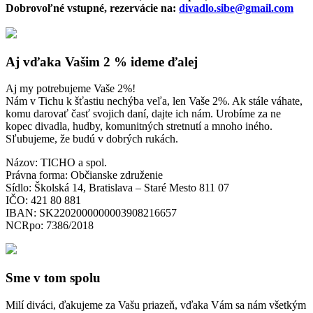
Dobrovoľné vstupné, rezervácie na:
divadlo.sibe@gmail.com
Aj vďaka Vašim 2 % ideme ďalej
Aj my potrebujeme Vaše 2%!
Nám v Tichu k šťastiu nechýba veľa, len Vaše 2%. Ak stále váhate,
komu darovať časť svojich daní, dajte ich nám. Urobíme za ne
kopec divadla, hudby, komunitných stretnutí a mnoho iného.
Sľubujeme, že budú v dobrých rukách.
Názov: TICHO a spol.
Právna forma: Občianske združenie
Sídlo: Školská 14, Bratislava – Staré Mesto 811 07
IČO: 421 80 881
IBAN: SK2202000000003908216657
NCRpo: 7386/2018
Sme v tom spolu
Milí diváci, ďakujeme za Vašu priazeň, vďaka Vám sa nám všetkým