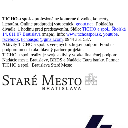
TICHO a spol.
- profesionálne komorné divadlo, koncerty,
literatúra. Online predpredaj vstupeniek:
goout.net.
Pokladňa
divadla: 1 hodinu pred predstavením. Sídlo:
TICHO a spol., Školská
14, 811 07 Bratislava
(mapa). Info:
www.tichoaspol.sk
,
youtube
,
facebook
,
tichoaspol@gmail.com
, 0944 351 537.
Aktivity TICHO a spol. z verejných zdrojov podporil Fond na
podporu umenia ako hlavný partner projektu.
TICHO a spol. realizuje svoje aktivity vďaka finančnej podpore
Nadácie mesta Bratislavy, BRDS a Nadácie Tatra banky. Partner
TICHO a spol.: Bratislava Staré Mesto