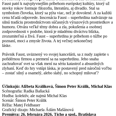
Faust patrí k najvplyvnejším príbehom európskej kultúry, ktorý už
stovky rokov formuje filozofiu, literatúru, aj divadlo. Stal sa
symbolom človeka, ktorý sa pýta viac, než je dovolené. A za každú
cenu hľadá odpovede. Inscenácia Faust – superhrdina nadväzuje na
silnú tradíciu prostredníctvom súčasných výrazových prostriedkov a
humoru. Otvára veľké témy dobra a zla, pokušenia a osobnej
zodpovednosti v podobe, ktorá je mladému diváctvu blízka,
zrozumiteľná a živá. Faust – superhrdina je príbehom o túžbe po
poznaní, moci a zmysle života. A tej večnej nekonečnej
láske.
Právnik Faust, uväznený vo svojej kancelárii, sa z nudy zapletie s
pofidérnou firmou a premení sa na superhrdinu. Jeho snaha
zachraňovať svet sa však mení na sériu katastrof a absurdných
zlyhaní. Keď do hry vstúpi láska, je postavený pred náročnú voľbu
– zostať silný a osamelý, alebo slabý, no schopný milovať?
Účinkujú: Alžbeta Králiková, Šimon Peter Králik, Michal Klas
Scénografia: Radka Baňacká
Hudba: kolektív, ale najmä Michal Klas
Scenár: Šimon Peter Králik
Réžia: Matej Feldbauer
Grafický dizajn: Michaela Ádám Mašánová
Premiéra: 26. februára 2026, Ticho a spol., Bratislava