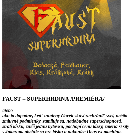
FAUST – SUPERHRDINA /PREMIÉRA/
alebo
ako to dopadne, keď znudený človek skúsi zachrániť svet, nečíta
zmluvné podmienky, zamiluje sa, nadobudne superschopnosti,
stratí lásku, zničí jednu bytovku, pochopí cenu lásky, zmeria si sily
s Jokerom, obetuje sa pre lásku a nakoniec Deus ex machina.