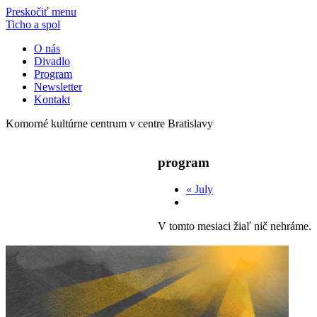
Preskočiť menu
Ticho a spol
O nás
Divadlo
Program
Newsletter
Kontakt
Komorné kultúrne centrum v centre Bratislavy
program
«
July
V tomto mesiaci žiaľ nič nehráme.