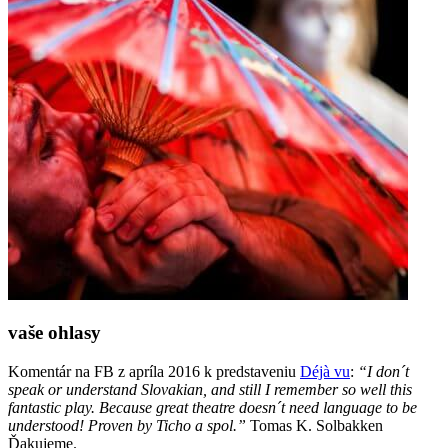
vaše ohlasy
Komentár na FB z apríla 2016 k predstaveniu
Déjà vu
:
“I don´t
speak or understand Slovakian, and still I remember so well this
fantastic play. Because great theatre doesn´t need language to be
understood! Proven by Ticho a spol.”
Tomas K. Solbakken
Ďakujeme.