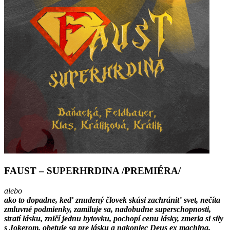
FAUST – SUPERHRDINA /PREMIÉRA/
alebo
ako to dopadne, keď znudený človek skúsi zachrániť svet, nečíta
zmluvné podmienky, zamiluje sa, nadobudne superschopnosti,
stratí lásku, zničí jednu bytovku, pochopí cenu lásky, zmeria si sily
s Jokerom, obetuje sa pre lásku a nakoniec Deus ex machina.