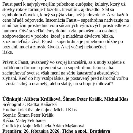
Faust patrí k najvplyvnejším príbehom európskej kultúry, ktorý už
stovky rokov formuje filozofiu, literatúru, aj divadlo. Stal sa
symbolom človeka, ktorý sa pýta viac, než je dovolené. A za každú
cenu hľadá odpovede. Inscenácia Faust – superhrdina nadväzuje na
silnú tradíciu prostredníctvom súčasných výrazových prostriedkov a
humoru. Otvára veľké témy dobra a zla, pokušenia a osobnej
zodpovednosti v podobe, ktorá je mladému diváctvu blízka,
zrozumiteľná a živá. Faust – superhrdina je príbehom o túžbe po
poznaní, moci a zmysle života. A tej večnej nekonečnej
láske.
Právnik Faust, uväznený vo svojej kancelárii, sa z nudy zapletie s
pofidérnou firmou a premení sa na superhrdinu. Jeho snaha
zachraňovať svet sa však mení na sériu katastrof a absurdných
zlyhaní. Keď do hry vstúpi láska, je postavený pred náročnú voľbu
– zostať silný a osamelý, alebo slabý, no schopný milovať?
Účinkujú: Alžbeta Králiková, Šimon Peter Králik, Michal Klas
Scénografia: Radka Baňacká
Hudba: kolektív, ale najmä Michal Klas
Scenár: Šimon Peter Králik
Réžia: Matej Feldbauer
Grafický dizajn: Michaela Ádám Mašánová
Premiéra: 26. februára 2026, Ticho a spol., Bratislava