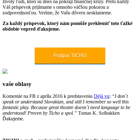
životy ľudí, ktorí sú dnes na pokraji finančnej krízy. Preto každý
Váš príspevok prijímame s omnoho väčšou pokorou a
zodpovednosťou. Veríme, že Vašu dôveru nesklameme.
Za každý príspevok, ktorý nám pomôže preklenúť toto ťažké
obdobie vopred ďakujeme.
Podpor TICHO
vaše ohlasy
Komentár na FB z apríla 2016 k predstaveniu
Déjà vu
:
“I don´t
speak or understand Slovakian, and still I remember so well this
fantastic play. Because great theatre doesn´t need language to be
understood! Proven by Ticho a spol.”
Tomas K. Solbakken
Ďakujeme.