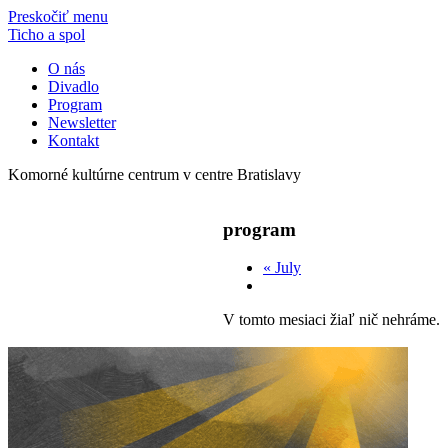
Preskočiť menu
Ticho a spol
O nás
Divadlo
Program
Newsletter
Kontakt
Komorné kultúrne centrum v centre Bratislavy
program
«
July
V tomto mesiaci žiaľ nič nehráme.