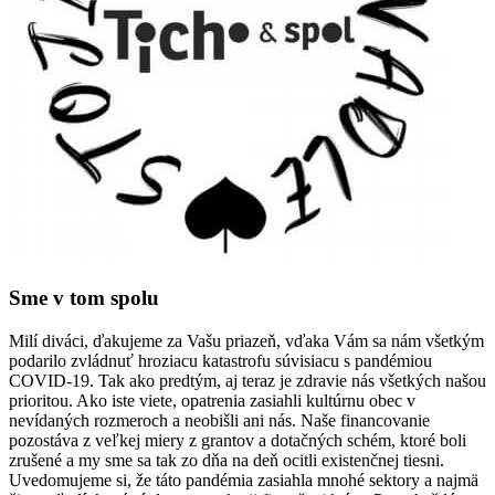
Sme v tom spolu
Milí diváci, ďakujeme za Vašu priazeň, vďaka Vám sa nám všetkým
podarilo zvládnuť hroziacu katastrofu súvisiacu s pandémiou
COVID-19. Tak ako predtým, aj teraz je zdravie nás všetkých našou
prioritou. Ako iste viete, opatrenia zasiahli kultúrnu obec v
nevídaných rozmeroch a neobišli ani nás. Naše financovanie
pozostáva z veľkej miery z grantov a dotačných schém, ktoré boli
zrušené a my sme sa tak zo dňa na deň ocitli existenčnej tiesni.
Uvedomujeme si, že táto pandémia zasiahla mnohé sektory a najmä