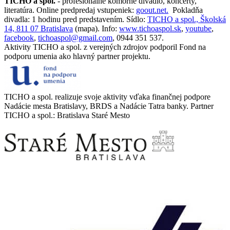
TICHO a spol.
- profesionálne komorné divadlo, koncerty,
literatúra. Online predpredaj vstupeniek:
goout.net.
Pokladňa
divadla: 1 hodinu pred predstavením. Sídlo:
TICHO a spol., Školská
14, 811 07 Bratislava
(mapa). Info:
www.tichoaspol.sk
,
youtube
,
facebook
,
tichoaspol@gmail.com
, 0944 351 537.
Aktivity TICHO a spol. z verejných zdrojov podporil Fond na
podporu umenia ako hlavný partner projektu.
TICHO a spol. realizuje svoje aktivity vďaka finančnej podpore
Nadácie mesta Bratislavy, BRDS a Nadácie Tatra banky. Partner
TICHO a spol.: Bratislava Staré Mesto