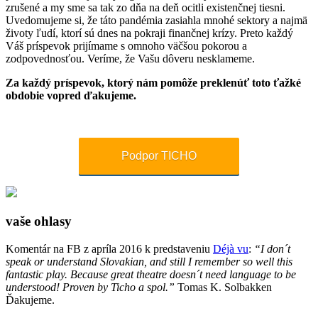
zrušené a my sme sa tak zo dňa na deň ocitli existenčnej tiesni.
Uvedomujeme si, že táto pandémia zasiahla mnohé sektory a najmä
životy ľudí, ktorí sú dnes na pokraji finančnej krízy. Preto každý
Váš príspevok prijímame s omnoho väčšou pokorou a
zodpovednosťou. Veríme, že Vašu dôveru nesklameme.
Za každý príspevok, ktorý nám pomôže preklenúť toto ťažké
obdobie vopred ďakujeme.
Podpor TICHO
vaše ohlasy
Komentár na FB z apríla 2016 k predstaveniu
Déjà vu
:
“I don´t
speak or understand Slovakian, and still I remember so well this
fantastic play. Because great theatre doesn´t need language to be
understood! Proven by Ticho a spol.”
Tomas K. Solbakken
Ďakujeme.