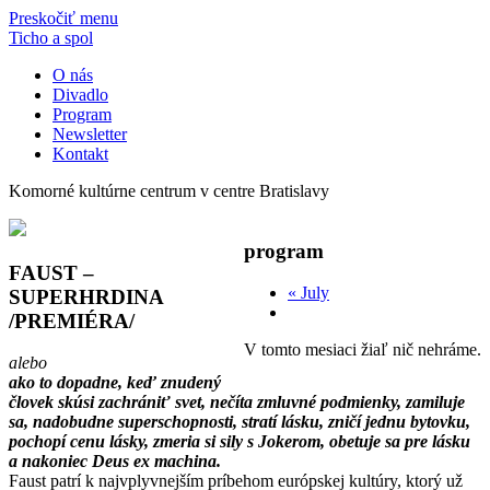
Preskočiť menu
Ticho a spol
O nás
Divadlo
Program
Newsletter
Kontakt
Komorné kultúrne centrum v centre Bratislavy
program
FAUST –
«
July
SUPERHRDINA
/PREMIÉRA/
V tomto mesiaci žiaľ nič nehráme.
alebo
ako to dopadne, keď znudený
človek skúsi zachrániť svet, nečíta zmluvné podmienky, zamiluje
sa, nadobudne superschopnosti, stratí lásku, zničí jednu bytovku,
pochopí cenu lásky, zmeria si sily s Jokerom, obetuje sa pre lásku
a nakoniec Deus ex machina.
Faust patrí k najvplyvnejším príbehom európskej kultúry, ktorý už