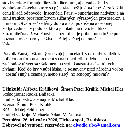
stovky rokov formuje filozofiu, literatúru, aj divadlo. Stal sa
symbolom človeka, ktorý sa pýta viac, než je dovolené. A za každú
cenu hľadá odpovede. Inscenácia Faust – superhrdina nadväzuje na
silnú tradíciu prostredníctvom súčasných výrazových prostriedkov a
humoru. Otvára veľké témy dobra a zla, pokušenia a osobnej
zodpovednosti v podobe, ktorá je mladému diváctvu blízka,
zrozumiteľná a živá. Faust – superhrdina je príbehom o túžbe po
poznaní, moci a zmysle života. A tej večnej nekonečnej
láske.
Právnik Faust, uväznený vo svojej kancelárii, sa z nudy zapletie s
pofidérnou firmou a premení sa na superhrdinu. Jeho snaha
zachraňovať svet sa však mení na sériu katastrof a absurdných
zlyhaní. Keď do hry vstúpi láska, je postavený pred náročnú voľbu
– zostať silný a osamelý, alebo slabý, no schopný milovať?
Účinkujú: Alžbeta Králiková, Šimon Peter Králik, Michal Klas
Scénografia: Radka Baňacká
Hudba: kolektív, ale najmä Michal Klas
Scenár: Šimon Peter Králik
Réžia: Matej Feldbauer
Grafický dizajn: Michaela Ádám Mašánová
Premiéra: 26. februára 2026, Ticho a spol., Bratislava
Dobrovoľné vstupné, rezervácie na:
divadlo.sibe@gmail.com