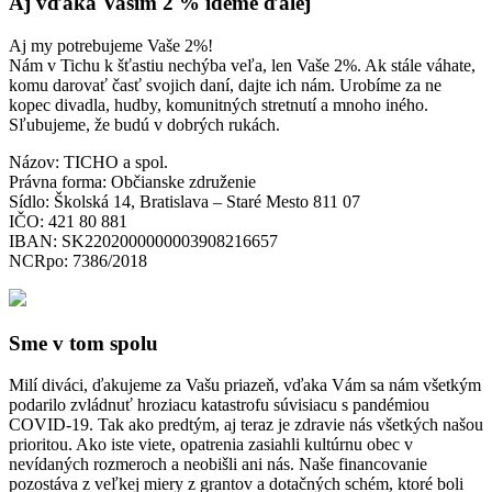
Aj vďaka Vašim 2 % ideme ďalej
Aj my potrebujeme Vaše 2%!
Nám v Tichu k šťastiu nechýba veľa, len Vaše 2%. Ak stále váhate,
komu darovať časť svojich daní, dajte ich nám. Urobíme za ne
kopec divadla, hudby, komunitných stretnutí a mnoho iného.
Sľubujeme, že budú v dobrých rukách.
Názov: TICHO a spol.
Právna forma: Občianske združenie
Sídlo: Školská 14, Bratislava – Staré Mesto 811 07
IČO: 421 80 881
IBAN: SK2202000000003908216657
NCRpo: 7386/2018
Sme v tom spolu
Milí diváci, ďakujeme za Vašu priazeň, vďaka Vám sa nám všetkým
podarilo zvládnuť hroziacu katastrofu súvisiacu s pandémiou
COVID-19. Tak ako predtým, aj teraz je zdravie nás všetkých našou
prioritou. Ako iste viete, opatrenia zasiahli kultúrnu obec v
nevídaných rozmeroch a neobišli ani nás. Naše financovanie
pozostáva z veľkej miery z grantov a dotačných schém, ktoré boli