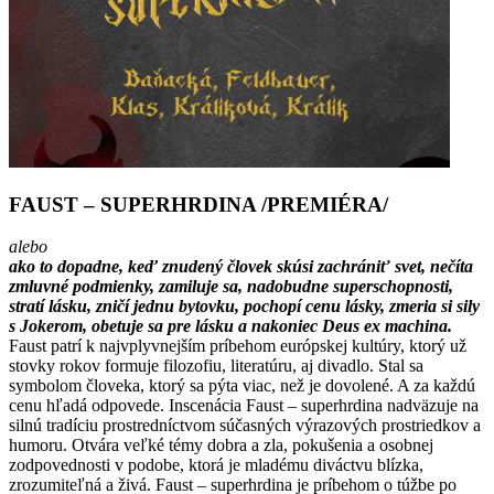
FAUST – SUPERHRDINA /PREMIÉRA/
alebo
ako to dopadne, keď znudený človek skúsi zachrániť svet, nečíta
zmluvné podmienky, zamiluje sa, nadobudne superschopnosti,
stratí lásku, zničí jednu bytovku, pochopí cenu lásky, zmeria si sily
s Jokerom, obetuje sa pre lásku a nakoniec Deus ex machina.
Faust patrí k najvplyvnejším príbehom európskej kultúry, ktorý už
stovky rokov formuje filozofiu, literatúru, aj divadlo. Stal sa
symbolom človeka, ktorý sa pýta viac, než je dovolené. A za každú
cenu hľadá odpovede. Inscenácia Faust – superhrdina nadväzuje na
silnú tradíciu prostredníctvom súčasných výrazových prostriedkov a
humoru. Otvára veľké témy dobra a zla, pokušenia a osobnej
zodpovednosti v podobe, ktorá je mladému diváctvu blízka,
zrozumiteľná a živá. Faust – superhrdina je príbehom o túžbe po