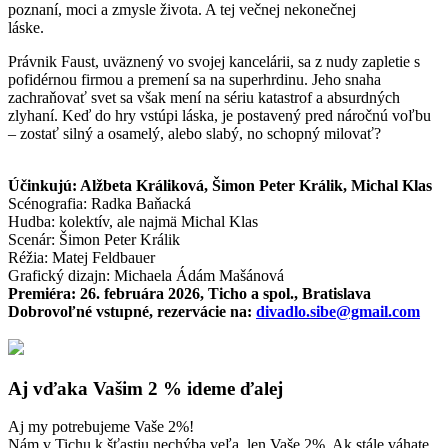
poznaní, moci a zmysle života. A tej večnej nekonečnej
láske.
Právnik Faust, uväznený vo svojej kancelárii, sa z nudy zapletie s
pofidérnou firmou a premení sa na superhrdinu. Jeho snaha
zachraňovať svet sa však mení na sériu katastrof a absurdných
zlyhaní. Keď do hry vstúpi láska, je postavený pred náročnú voľbu
– zostať silný a osamelý, alebo slabý, no schopný milovať?
Účinkujú: Alžbeta Králiková, Šimon Peter Králik, Michal Klas
Scénografia: Radka Baňacká
Hudba: kolektív, ale najmä Michal Klas
Scenár: Šimon Peter Králik
Réžia: Matej Feldbauer
Grafický dizajn: Michaela Ádám Mašánová
Premiéra: 26. februára 2026, Ticho a spol., Bratislava
Dobrovoľné vstupné, rezervácie na:
divadlo.sibe@gmail.com
Aj vďaka Vašim 2 % ideme ďalej
Aj my potrebujeme Vaše 2%!
Nám v Tichu k šťastiu nechýba veľa, len Vaše 2%. Ak stále váhate,