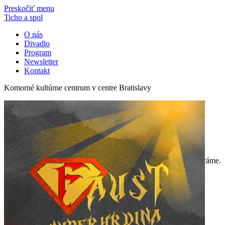
Preskočiť menu
Ticho a spol
O nás
Divadlo
Program
Newsletter
Kontakt
Komorné kultúrne centrum v centre Bratislavy
program
«
July
V tomto mesiaci žiaľ nič nehráme.