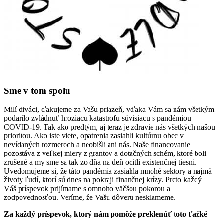
Sme v tom spolu
Milí diváci, ďakujeme za Vašu priazeň, vďaka Vám sa nám všetkým
podarilo zvládnuť hroziacu katastrofu súvisiacu s pandémiou
COVID-19. Tak ako predtým, aj teraz je zdravie nás všetkých našou
prioritou. Ako iste viete, opatrenia zasiahli kultúrnu obec v
nevídaných rozmeroch a neobišli ani nás. Naše financovanie
pozostáva z veľkej miery z grantov a dotačných schém, ktoré boli
zrušené a my sme sa tak zo dňa na deň ocitli existenčnej tiesni.
Uvedomujeme si, že táto pandémia zasiahla mnohé sektory a najmä
životy ľudí, ktorí sú dnes na pokraji finančnej krízy. Preto každý
Váš príspevok prijímame s omnoho väčšou pokorou a
zodpovednosťou. Veríme, že Vašu dôveru nesklameme.
Za každý príspevok, ktorý nám pomôže preklenúť toto ťažké