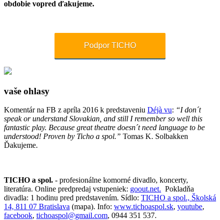
obdobie vopred ďakujeme.
Podpor TICHO
vaše ohlasy
Komentár na FB z apríla 2016 k predstaveniu
Déjà vu
:
“I don´t
speak or understand Slovakian, and still I remember so well this
fantastic play. Because great theatre doesn´t need language to be
understood! Proven by Ticho a spol.”
Tomas K. Solbakken
Ďakujeme.
TICHO a spol.
- profesionálne komorné divadlo, koncerty,
literatúra. Online predpredaj vstupeniek:
goout.net.
Pokladňa
divadla: 1 hodinu pred predstavením. Sídlo:
TICHO a spol., Školská
14, 811 07 Bratislava
(mapa). Info:
www.tichoaspol.sk
,
youtube
,
facebook
,
tichoaspol@gmail.com
, 0944 351 537.