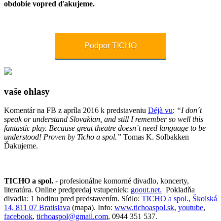
obdobie vopred ďakujeme.
Podpor TICHO
vaše ohlasy
Komentár na FB z apríla 2016 k predstaveniu
Déjà vu
:
“I don´t
speak or understand Slovakian, and still I remember so well this
fantastic play. Because great theatre doesn´t need language to be
understood! Proven by Ticho a spol.”
Tomas K. Solbakken
Ďakujeme.
TICHO a spol.
- profesionálne komorné divadlo, koncerty,
literatúra. Online predpredaj vstupeniek:
goout.net.
Pokladňa
divadla: 1 hodinu pred predstavením. Sídlo:
TICHO a spol., Školská
14, 811 07 Bratislava
(mapa). Info:
www.tichoaspol.sk
,
youtube
,
facebook
,
tichoaspol@gmail.com
, 0944 351 537.