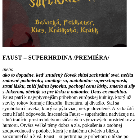
FAUST – SUPERHRDINA /PREMIÉRA/
alebo
ako to dopadne, keď znudený človek skúsi zachrániť svet, nečíta
zmluvné podmienky, zamiluje sa, nadobudne superschopnosti,
stratí lásku, zničí jednu bytovku, pochopí cenu lásky, zmeria si sily
s Jokerom, obetuje sa pre lásku a nakoniec Deus ex machina.
Faust patrí k najvplyvnejším príbehom európskej kultúry, ktorý už
stovky rokov formuje filozofiu, literatúru, aj divadlo. Stal sa
symbolom človeka, ktorý sa pýta viac, než je dovolené. A za každú
cenu hľadá odpovede. Inscenácia Faust – superhrdina nadväzuje na
silnú tradíciu prostredníctvom súčasných výrazových prostriedkov a
humoru. Otvára veľké témy dobra a zla, pokušenia a osobnej
zodpovednosti v podobe, ktorá je mladému diváctvu blízka,
zrozumiteľná a živá. Faust – superhrdina je príbehom o túžbe po