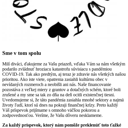
Sme v tom spolu
Milí diváci, ďakujeme za Vašu priazeň, vďaka Vám sa nám všetkým
podarilo zvládnuť hroziacu katastrofu súvisiacu s pandémiou
COVID-19. Tak ako predtým, aj teraz je zdravie nás všetkých našou
prioritou. Ako iste viete, opatrenia zasiahli kultúrnu obec v
nevídaných rozmeroch a neobišli ani nás. Naše financovanie
pozostáva z veľkej miery z grantov a dotačných schém, ktoré boli
zrušené a my sme sa tak zo dňa na deň ocitli existenčnej tiesni.
Uvedomujeme si, že táto pandémia zasiahla mnohé sektory a najmä
životy ľudí, ktorí sú dnes na pokraji finančnej krízy. Preto každý
Váš príspevok prijímame s omnoho väčšou pokorou a
zodpovednosťou. Veríme, že Vašu dôveru nesklameme.
Za každý príspevok, ktorý nám pomôže preklenúť toto ťažké