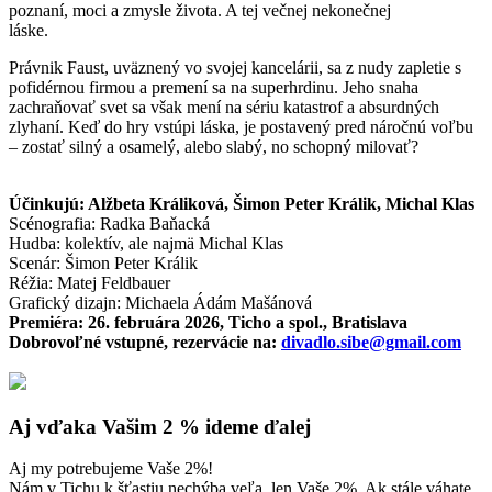
poznaní, moci a zmysle života. A tej večnej nekonečnej
láske.
Právnik Faust, uväznený vo svojej kancelárii, sa z nudy zapletie s
pofidérnou firmou a premení sa na superhrdinu. Jeho snaha
zachraňovať svet sa však mení na sériu katastrof a absurdných
zlyhaní. Keď do hry vstúpi láska, je postavený pred náročnú voľbu
– zostať silný a osamelý, alebo slabý, no schopný milovať?
Účinkujú: Alžbeta Králiková, Šimon Peter Králik, Michal Klas
Scénografia: Radka Baňacká
Hudba: kolektív, ale najmä Michal Klas
Scenár: Šimon Peter Králik
Réžia: Matej Feldbauer
Grafický dizajn: Michaela Ádám Mašánová
Premiéra: 26. februára 2026, Ticho a spol., Bratislava
Dobrovoľné vstupné, rezervácie na:
divadlo.sibe@gmail.com
Aj vďaka Vašim 2 % ideme ďalej
Aj my potrebujeme Vaše 2%!
Nám v Tichu k šťastiu nechýba veľa, len Vaše 2%. Ak stále váhate,