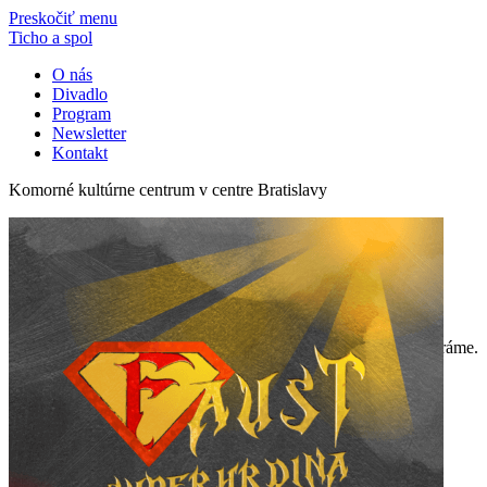
Preskočiť menu
Ticho a spol
O nás
Divadlo
Program
Newsletter
Kontakt
Komorné kultúrne centrum v centre Bratislavy
program
«
July
V tomto mesiaci žiaľ nič nehráme.