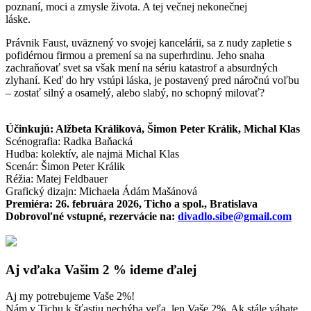
poznaní, moci a zmysle života. A tej večnej nekonečnej
láske.
Právnik Faust, uväznený vo svojej kancelárii, sa z nudy zapletie s
pofidérnou firmou a premení sa na superhrdinu. Jeho snaha
zachraňovať svet sa však mení na sériu katastrof a absurdných
zlyhaní. Keď do hry vstúpi láska, je postavený pred náročnú voľbu
– zostať silný a osamelý, alebo slabý, no schopný milovať?
Účinkujú: Alžbeta Králiková, Šimon Peter Králik, Michal Klas
Scénografia: Radka Baňacká
Hudba: kolektív, ale najmä Michal Klas
Scenár: Šimon Peter Králik
Réžia: Matej Feldbauer
Grafický dizajn: Michaela Ádám Mašánová
Premiéra: 26. februára 2026, Ticho a spol., Bratislava
Dobrovoľné vstupné, rezervácie na:
divadlo.sibe@gmail.com
Aj vďaka Vašim 2 % ideme ďalej
Aj my potrebujeme Vaše 2%!
Nám v Tichu k šťastiu nechýba veľa, len Vaše 2%. Ak stále váhate,