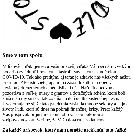
Sme v tom spolu
Milí diváci, ďakujeme za Vašu priazeň, vďaka Vám sa nám všetkým
podarilo zvládnuť hroziacu katastrofu súvisiacu s pandémiou
COVID-19. Tak ako predtým, aj teraz je zdravie nás všetkých našou
prioritou. Ako iste viete, opatrenia zasiahli kultúrnu obec v
nevídaných rozmeroch a neobišli ani nás. Naše financovanie
pozostáva z veľkej miery z grantov a dotačných schém, ktoré boli
zrušené a my sme sa tak zo dňa na deň ocitli existenčnej tiesni.
Uvedomujeme si, že táto pandémia zasiahla mnohé sektory a najmä
životy ľudí, ktorí sú dnes na pokraji finančnej krízy. Preto každý
Váš príspevok prijímame s omnoho väčšou pokorou a
zodpovednosťou. Veríme, že Vašu dôveru nesklameme.
Za každý príspevok, ktorý nám pomôže preklenúť toto ťažké