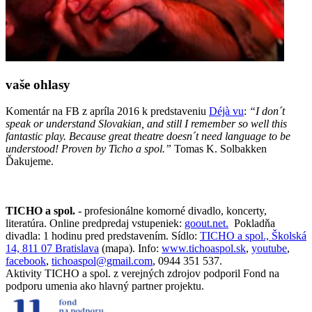
vaše ohlasy
Komentár na FB z apríla 2016 k predstaveniu
Déjà vu
:
“I don´t
speak or understand Slovakian, and still I remember so well this
fantastic play. Because great theatre doesn´t need language to be
understood! Proven by Ticho a spol.”
Tomas K. Solbakken
Ďakujeme.
TICHO a spol.
- profesionálne komorné divadlo, koncerty,
literatúra. Online predpredaj vstupeniek:
goout.net.
Pokladňa
divadla: 1 hodinu pred predstavením. Sídlo:
TICHO a spol., Školská
14, 811 07 Bratislava
(mapa). Info:
www.tichoaspol.sk
,
youtube
,
facebook
,
tichoaspol@gmail.com
, 0944 351 537.
Aktivity TICHO a spol. z verejných zdrojov podporil Fond na
podporu umenia ako hlavný partner projektu.