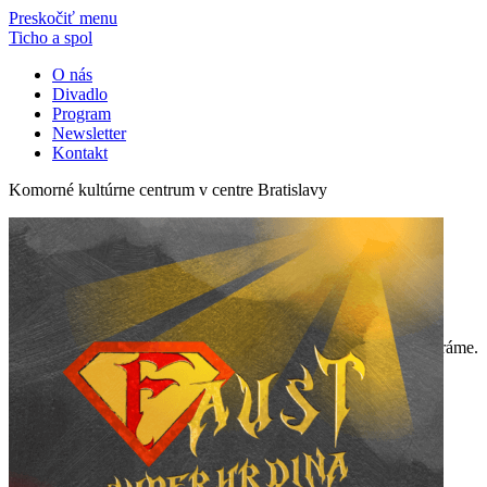
Preskočiť menu
Ticho a spol
O nás
Divadlo
Program
Newsletter
Kontakt
Komorné kultúrne centrum v centre Bratislavy
program
«
July
V tomto mesiaci žiaľ nič nehráme.