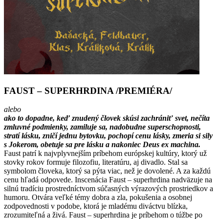
FAUST – SUPERHRDINA /PREMIÉRA/
alebo
ako to dopadne, keď znudený človek skúsi zachrániť svet, nečíta
zmluvné podmienky, zamiluje sa, nadobudne superschopnosti,
stratí lásku, zničí jednu bytovku, pochopí cenu lásky, zmeria si sily
s Jokerom, obetuje sa pre lásku a nakoniec Deus ex machina.
Faust patrí k najvplyvnejším príbehom európskej kultúry, ktorý už
stovky rokov formuje filozofiu, literatúru, aj divadlo. Stal sa
symbolom človeka, ktorý sa pýta viac, než je dovolené. A za každú
cenu hľadá odpovede. Inscenácia Faust – superhrdina nadväzuje na
silnú tradíciu prostredníctvom súčasných výrazových prostriedkov a
humoru. Otvára veľké témy dobra a zla, pokušenia a osobnej
zodpovednosti v podobe, ktorá je mladému diváctvu blízka,
zrozumiteľná a živá. Faust – superhrdina je príbehom o túžbe po