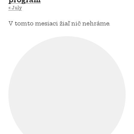
program
«
July
V tomto mesiaci žiaľ nič nehráme.