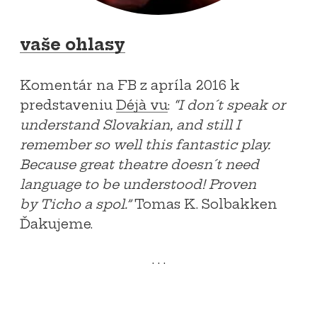
vaše ohlasy
Komentár na FB z apríla 2016 k
predstaveniu
Déjà vu
:
“I don´t speak or
understand Slovakian, and still I
remember so well this fantastic play.
Because great theatre doesn´t need
language to be understood! Proven
by Ticho a spol.”
Tomas K. Solbakken
Ďakujeme.