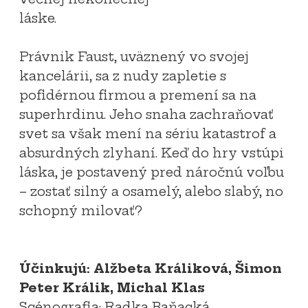
láske.
Právnik Faust, uväznený vo svojej
kancelárii, sa z nudy zapletie s
pofidérnou firmou a premení sa na
superhrdinu. Jeho snaha zachraňovať
svet sa však mení na sériu katastrof a
absurdných zlyhaní. Keď do hry vstúpi
láska, je postavený pred náročnú voľbu
– zostať silný a osamelý, alebo slabý, no
schopný milovať?
Účinkujú: Alžbeta Králiková, Šimon
Peter Králik, Michal Klas
Scénografia: Radka Baňacká