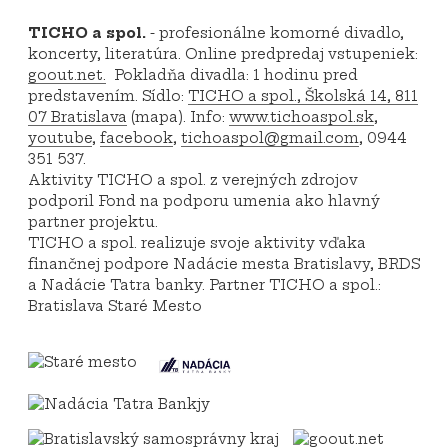
TICHO a spol.
- profesionálne komorné divadlo,
koncerty, literatúra. Online predpredaj vstupeniek:
goout.net.
Pokladňa divadla: 1 hodinu pred
predstavením. Sídlo:
TICHO a spol., Školská 14, 811
07 Bratislava
(mapa). Info:
www.tichoaspol.sk
,
youtube
,
facebook
,
tichoaspol@gmail.com
, 0944
351 537.
Aktivity TICHO a spol. z verejných zdrojov
podporil Fond na podporu umenia ako hlavný
partner projektu.
TICHO a spol. realizuje svoje aktivity vďaka
finančnej podpore Nadácie mesta Bratislavy, BRDS
a Nadácie Tatra banky. Partner TICHO a spol.:
Bratislava Staré Mesto