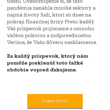
tiesni. Uvedomujeme si, že táto
pandémia zasiahla mnohé sektory a
najmä životy ľudí, ktorí sú dnes na
pokraji finančnej krízy. Preto každý
Váš príspevok prijímame s omnoho
väčšou pokorou a zodpovednosťou.
Veríme, že Vašu dôveru nesklameme.
Za každý príspevok, ktorý nám
pomôže preklenúť toto ťažké
obdobie vopred ďakujeme.
Podpor TICHO