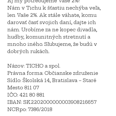
Aj my potrebujeme Vaše 2%!
Nám v Tichu k šťastiu nechýba veľa,
len Vaše 2%. Ak stále váhate, komu
darovať časť svojich daní, dajte ich
nám. Urobíme za ne kopec divadla,
hudby, komunitných stretnutí a
mnoho iného. Sľubujeme, že budú v
dobrých rukách.
Názov: TICHO a spol.
Právna forma: Občianske združenie
Sídlo: Školská 14, Bratislava – Staré
Mesto 811 07
IČO: 421 80 881
IBAN: SK2202000000003908216657
NCRpo: 7386/2018