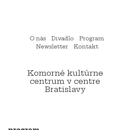
Preskočiť
menu
ol
O nás
Divadlo
Program
Newsletter
Kontakt
Komorné kultúrne
centrum v centre
Bratislavy