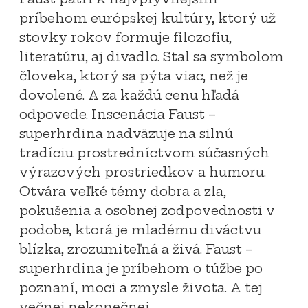
príbehom európskej kultúry, ktorý už
stovky rokov formuje filozofiu,
literatúru, aj divadlo. Stal sa symbolom
človeka, ktorý sa pýta viac, než je
dovolené. A za každú cenu hľadá
odpovede. Inscenácia Faust –
superhrdina nadväzuje na silnú
tradíciu prostredníctvom súčasných
výrazových prostriedkov a humoru.
Otvára veľké témy dobra a zla,
pokušenia a osobnej zodpovednosti v
podobe, ktorá je mladému diváctvu
blízka, zrozumiteľná a živá. Faust –
superhrdina je príbehom o túžbe po
poznaní, moci a zmysle života. A tej
večnej nekonečnej