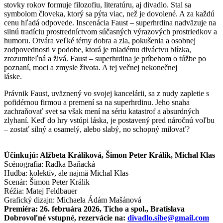
stovky rokov formuje filozofiu, literatúru, aj divadlo. Stal sa
symbolom človeka, ktorý sa pýta viac, než je dovolené. A za každú
cenu hľadá odpovede. Inscenácia Faust – superhrdina nadväzuje na
silnú tradíciu prostredníctvom súčasných výrazových prostriedkov a
humoru. Otvára veľké témy dobra a zla, pokušenia a osobnej
zodpovednosti v podobe, ktorá je mladému diváctvu blízka,
zrozumiteľná a živá. Faust – superhrdina je príbehom o túžbe po
poznaní, moci a zmysle života. A tej večnej nekonečnej
láske.
Právnik Faust, uväznený vo svojej kancelárii, sa z nudy zapletie s
pofidérnou firmou a premení sa na superhrdinu. Jeho snaha
zachraňovať svet sa však mení na sériu katastrof a absurdných
zlyhaní. Keď do hry vstúpi láska, je postavený pred náročnú voľbu
– zostať silný a osamelý, alebo slabý, no schopný milovať?
Účinkujú: Alžbeta Králiková, Šimon Peter Králik, Michal Klas
Scénografia: Radka Baňacká
Hudba: kolektív, ale najmä Michal Klas
Scenár: Šimon Peter Králik
Réžia: Matej Feldbauer
Grafický dizajn: Michaela Ádám Mašánová
Premiéra: 26. februára 2026, Ticho a spol., Bratislava
Dobrovoľné vstupné, rezervácie na:
divadlo.sibe@gmail.com