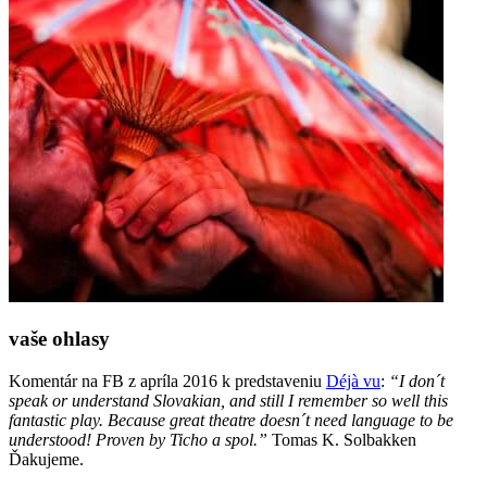
vaše ohlasy
Komentár na FB z apríla 2016 k predstaveniu
Déjà vu
:
“I don´t
speak or understand Slovakian, and still I remember so well this
fantastic play. Because great theatre doesn´t need language to be
understood! Proven by Ticho a spol.”
Tomas K. Solbakken
Ďakujeme.