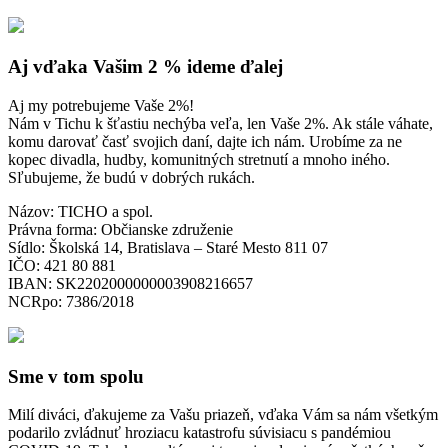
Aj vďaka Vašim 2 % ideme ďalej
Aj my potrebujeme Vaše 2%!
Nám v Tichu k šťastiu nechýba veľa, len Vaše 2%. Ak stále váhate,
komu darovať časť svojich daní, dajte ich nám. Urobíme za ne
kopec divadla, hudby, komunitných stretnutí a mnoho iného.
Sľubujeme, že budú v dobrých rukách.
Názov: TICHO a spol.
Právna forma: Občianske združenie
Sídlo: Školská 14, Bratislava – Staré Mesto 811 07
IČO: 421 80 881
IBAN: SK2202000000003908216657
NCRpo: 7386/2018
Sme v tom spolu
Milí diváci, ďakujeme za Vašu priazeň, vďaka Vám sa nám všetkým
podarilo zvládnuť hroziacu katastrofu súvisiacu s pandémiou