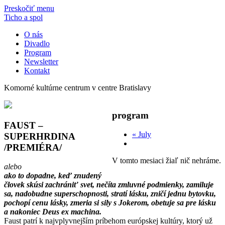
Preskočiť menu
Ticho a spol
O nás
Divadlo
Program
Newsletter
Kontakt
Komorné kultúrne centrum v centre Bratislavy
program
FAUST –
«
July
SUPERHRDINA
/PREMIÉRA/
V tomto mesiaci žiaľ nič nehráme.
alebo
ako to dopadne, keď znudený
človek skúsi zachrániť svet, nečíta zmluvné podmienky, zamiluje
sa, nadobudne superschopnosti, stratí lásku, zničí jednu bytovku,
pochopí cenu lásky, zmeria si sily s Jokerom, obetuje sa pre lásku
a nakoniec Deus ex machina.
Faust patrí k najvplyvnejším príbehom európskej kultúry, ktorý už