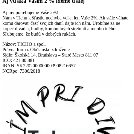
Aj vďaka Vašim 2 % ideme ďalej
Aj my potrebujeme Vaše 2%!
Nám v Tichu k šťastiu nechýba veľa, len Vaše 2%. Ak stále váhate,
komu darovať časť svojich daní, dajte ich nám. Urobíme za ne
kopec divadla, hudby, komunitných stretnutí a mnoho iného.
Sľubujeme, že budú v dobrých rukách.
Názov: TICHO a spol.
Právna forma: Občianske združenie
Sídlo: Školská 14, Bratislava – Staré Mesto 811 07
IČO: 421 80 881
IBAN: SK2202000000003908216657
NCRpo: 7386/2018