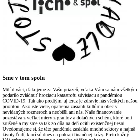
Sme v tom spolu
Milí diváci, ďakujeme za Vašu priazeň, vďaka Vám sa nám všetkým
podarilo zvládnuť hroziacu katastrofu súvisiacu s pandémiou
COVID-19. Tak ako predtým, aj teraz je zdravie nás všetkých našou
prioritou. Ako iste viete, opatrenia zasiahli kultúrnu obec v
nevídaných rozmeroch a neobišli ani nás. Naše financovanie
pozostáva z veľkej miery z grantov a dotačných schém, ktoré boli
zrušené a my sme sa tak zo dňa na deň ocitli existenčnej tiesni.
Uvedomujeme si, že táto pandémia zasiahla mnohé sektory a najmä
životy ľudí, ktorí sú dnes na pokraji finančnej krízy. Preto každý