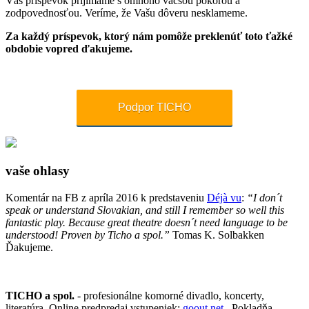
Váš príspevok prijímame s omnoho väčšou pokorou a
zodpovednosťou. Veríme, že Vašu dôveru nesklameme.
Za každý príspevok, ktorý nám pomôže preklenúť toto ťažké
obdobie vopred ďakujeme.
Podpor TICHO
vaše ohlasy
Komentár na FB z apríla 2016 k predstaveniu
Déjà vu
:
“I don´t
speak or understand Slovakian, and still I remember so well this
fantastic play. Because great theatre doesn´t need language to be
understood! Proven by Ticho a spol.”
Tomas K. Solbakken
Ďakujeme.
TICHO a spol.
- profesionálne komorné divadlo, koncerty,
literatúra. Online predpredaj vstupeniek:
goout.net.
Pokladňa