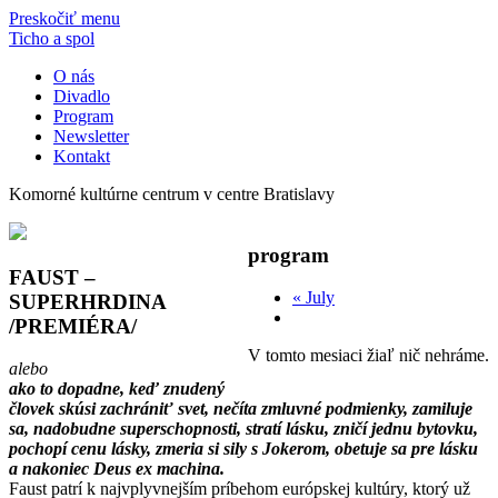
Preskočiť menu
Ticho a spol
O nás
Divadlo
Program
Newsletter
Kontakt
Komorné kultúrne centrum v centre Bratislavy
program
FAUST –
«
July
SUPERHRDINA
/PREMIÉRA/
V tomto mesiaci žiaľ nič nehráme.
alebo
ako to dopadne, keď znudený
človek skúsi zachrániť svet, nečíta zmluvné podmienky, zamiluje
sa, nadobudne superschopnosti, stratí lásku, zničí jednu bytovku,
pochopí cenu lásky, zmeria si sily s Jokerom, obetuje sa pre lásku
a nakoniec Deus ex machina.
Faust patrí k najvplyvnejším príbehom európskej kultúry, ktorý už