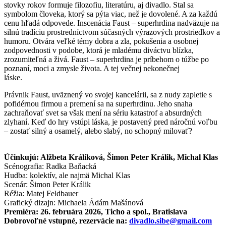
stovky rokov formuje filozofiu, literatúru, aj divadlo. Stal sa
symbolom človeka, ktorý sa pýta viac, než je dovolené. A za každú
cenu hľadá odpovede. Inscenácia Faust – superhrdina nadväzuje na
silnú tradíciu prostredníctvom súčasných výrazových prostriedkov a
humoru. Otvára veľké témy dobra a zla, pokušenia a osobnej
zodpovednosti v podobe, ktorá je mladému diváctvu blízka,
zrozumiteľná a živá. Faust – superhrdina je príbehom o túžbe po
poznaní, moci a zmysle života. A tej večnej nekonečnej
láske.
Právnik Faust, uväznený vo svojej kancelárii, sa z nudy zapletie s
pofidérnou firmou a premení sa na superhrdinu. Jeho snaha
zachraňovať svet sa však mení na sériu katastrof a absurdných
zlyhaní. Keď do hry vstúpi láska, je postavený pred náročnú voľbu
– zostať silný a osamelý, alebo slabý, no schopný milovať?
Účinkujú: Alžbeta Králiková, Šimon Peter Králik, Michal Klas
Scénografia: Radka Baňacká
Hudba: kolektív, ale najmä Michal Klas
Scenár: Šimon Peter Králik
Réžia: Matej Feldbauer
Grafický dizajn: Michaela Ádám Mašánová
Premiéra: 26. februára 2026, Ticho a spol., Bratislava
Dobrovoľné vstupné, rezervácie na:
divadlo.sibe@gmail.com