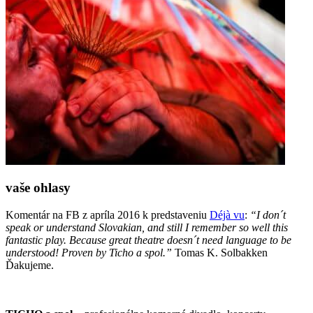
vaše ohlasy
Komentár na FB z apríla 2016 k predstaveniu
Déjà vu
:
“I don´t
speak or understand Slovakian, and still I remember so well this
fantastic play. Because great theatre doesn´t need language to be
understood! Proven by Ticho a spol.”
Tomas K. Solbakken
Ďakujeme.