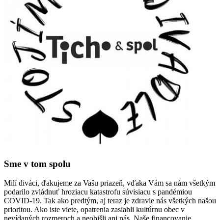
Sme v tom spolu
Milí diváci, ďakujeme za Vašu priazeň, vďaka Vám sa nám všetkým
podarilo zvládnuť hroziacu katastrofu súvisiacu s pandémiou
COVID-19. Tak ako predtým, aj teraz je zdravie nás všetkých našou
prioritou. Ako iste viete, opatrenia zasiahli kultúrnu obec v
nevídaných rozmeroch a neobišli ani nás. Naše financovanie