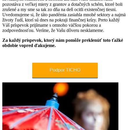
pozostáva z veľkej miery z grantov a dotačných schém, ktoré boli
zrušené a my sme sa tak zo dňa na deň ocitli existenčnej tiesni.
Uvedomujeme si, že táto pandémia zasiahla mnohé sektory a najmä
životy ľudí, ktorí sú dnes na pokraji finančnej krízy. Preto každý
Váš príspevok prijímame s omnoho väčšou pokorou a
zodpovednosťou. Veríme, že Vašu dôveru nesklameme.
Za každý príspevok, ktorý nám pomôže preklenúť toto ťažké
obdobie vopred ďakujeme.
Podpor TICHO