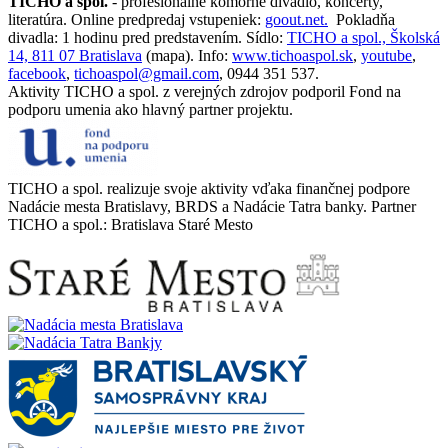
TICHO a spol.
- profesionálne komorné divadlo, koncerty,
literatúra. Online predpredaj vstupeniek:
goout.net.
Pokladňa
divadla: 1 hodinu pred predstavením. Sídlo:
TICHO a spol., Školská
14, 811 07 Bratislava
(mapa). Info:
www.tichoaspol.sk
,
youtube
,
facebook
,
tichoaspol@gmail.com
, 0944 351 537.
Aktivity TICHO a spol. z verejných zdrojov podporil Fond na
podporu umenia ako hlavný partner projektu.
TICHO a spol. realizuje svoje aktivity vďaka finančnej podpore
Nadácie mesta Bratislavy, BRDS a Nadácie Tatra banky. Partner
TICHO a spol.: Bratislava Staré Mesto