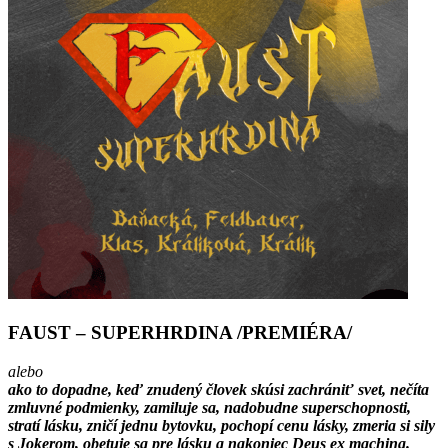
FAUST – SUPERHRDINA /PREMIÉRA/
alebo
ako to dopadne, keď znudený človek skúsi zachrániť svet, nečíta
zmluvné podmienky, zamiluje sa, nadobudne superschopnosti,
stratí lásku, zničí jednu bytovku, pochopí cenu lásky, zmeria si sily
s Jokerom, obetuje sa pre lásku a nakoniec Deus ex machina.