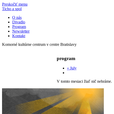
Preskočiť menu
Ticho a spol
O nás
Divadlo
Program
Newsletter
Kontakt
Komorné kultúrne centrum v centre Bratislavy
program
«
July
V tomto mesiaci žiaľ nič nehráme.