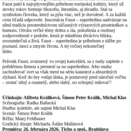
Faust patrí k najvplyvnejším príbehom európskej kultúry, ktorý už
stovky rokov formuje filozofiu, literatúru, aj divadlo. Stal sa
symbolom človeka, ktorý sa pýta viac, než je dovolené. A za každú
cenu hľadá odpovede. Inscenácia Faust – superhrdina nadväzuje na
silnú tradíciu prostredníctvom súčasných výrazových prostriedkov a
humoru. Otvára veľké témy dobra a zla, pokušenia a osobnej
zodpovednosti v podobe, ktorá je mladému diváctvu blízka,
zrozumiteľná a živá. Faust – superhrdina je príbehom o túžbe po
poznaní, moci a zmysle života. A tej večnej nekonečnej
láske.
Právnik Faust, uväznený vo svojej kancelárii, sa z nudy zapletie s
pofidérnou firmou a premení sa na superhrdinu. Jeho snaha
zachraňovať svet sa však mení na sériu katastrof a absurdných
zlyhaní. Keď do hry vstúpi láska, je postavený pred náročnú voľbu
– zostať silný a osamelý, alebo slabý, no schopný milovať?
Účinkujú: Alžbeta Králiková, Šimon Peter Králik, Michal Klas
Scénografia: Radka Baňacká
Hudba: kolektív, ale najmä Michal Klas
Scenár: Šimon Peter Králik
Réžia: Matej Feldbauer
Grafický dizajn: Michaela Ádám Mašánová
Premiéra: 26. februára 2026, Ticho a spol., Bratislava