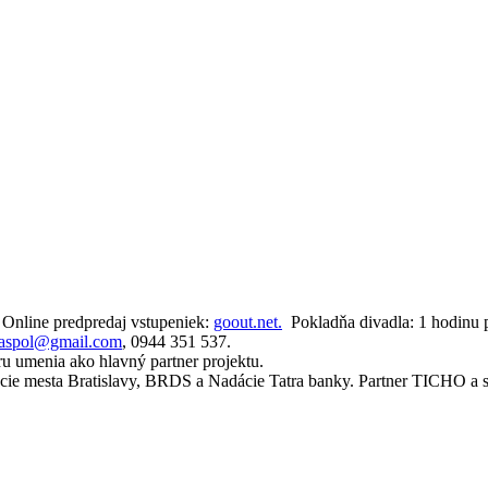
. Online predpredaj vstupeniek:
goout.net.
Pokladňa divadla: 1 hodinu p
oaspol@gmail.com
, 0944 351 537.
ru umenia ako hlavný partner projektu.
cie mesta Bratislavy, BRDS a Nadácie Tatra banky. Partner TICHO a sp