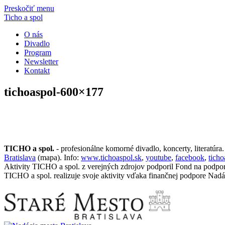
Preskočiť menu
Ticho a spol
O nás
Divadlo
Program
Newsletter
Kontakt
tichoaspol-600×177
TICHO a spol.
- profesionálne komorné divadlo, koncerty, literatúra
Bratislava
(mapa). Info:
www.tichoaspol.sk
,
youtube
,
facebook
,
tich
Aktivity TICHO a spol. z verejných zdrojov podporil Fond na podpo
TICHO a spol. realizuje svoje aktivity vďaka finančnej podpore Nadá