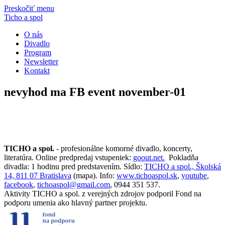
Preskočiť menu
Ticho a spol
O nás
Divadlo
Program
Newsletter
Kontakt
nevyhod ma FB event november-01
TICHO a spol.
- profesionálne komorné divadlo, koncerty,
literatúra. Online predpredaj vstupeniek:
goout.net.
Pokladňa
divadla: 1 hodinu pred predstavením. Sídlo:
TICHO a spol., Školská
14, 811 07 Bratislava
(mapa). Info:
www.tichoaspol.sk
,
youtube
,
facebook
,
tichoaspol@gmail.com
, 0944 351 537.
Aktivity TICHO a spol. z verejných zdrojov podporil Fond na
podporu umenia ako hlavný partner projektu.