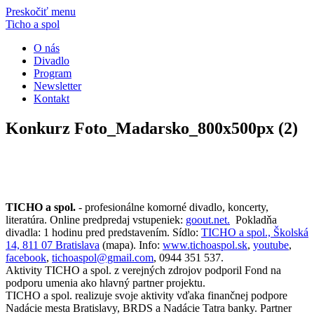
Preskočiť menu
Ticho a spol
O nás
Divadlo
Program
Newsletter
Kontakt
Konkurz Foto_Madarsko_800x500px (2)
TICHO a spol.
- profesionálne komorné divadlo, koncerty,
literatúra. Online predpredaj vstupeniek:
goout.net.
Pokladňa
divadla: 1 hodinu pred predstavením. Sídlo:
TICHO a spol., Školská
14, 811 07 Bratislava
(mapa). Info:
www.tichoaspol.sk
,
youtube
,
facebook
,
tichoaspol@gmail.com
, 0944 351 537.
Aktivity TICHO a spol. z verejných zdrojov podporil Fond na
podporu umenia ako hlavný partner projektu.
TICHO a spol. realizuje svoje aktivity vďaka finančnej podpore
Nadácie mesta Bratislavy, BRDS a Nadácie Tatra banky. Partner