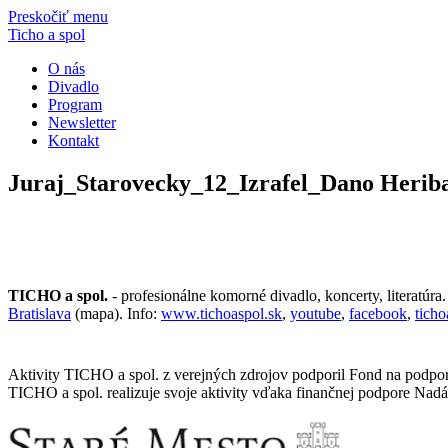
Preskočiť menu
Ticho a spol
O nás
Divadlo
Program
Newsletter
Kontakt
Juraj_Starovecky_12_Izrafel_Dano Herib
TICHO a spol.
- profesionálne komorné divadlo, koncerty, literatúra
Bratislava
(mapa). Info:
www.tichoaspol.sk
,
youtube
,
facebook
,
tich
Aktivity TICHO a spol. z verejných zdrojov podporil Fond na podpo
TICHO a spol. realizuje svoje aktivity vďaka finančnej podpore Nadá