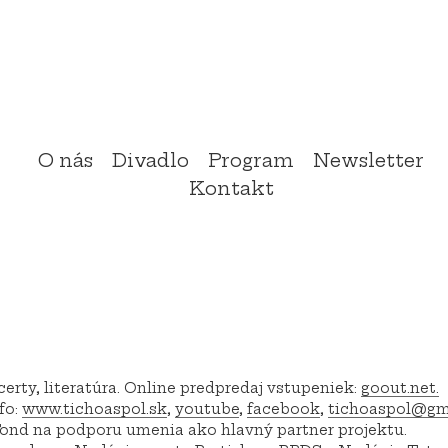
O nás
Divadlo
Program
Newsletter
Kontakt
erty, literatúra. Online predpredaj vstupeniek:
goout.net.
P
fo:
www.tichoaspol.sk
,
youtube
,
facebook
,
tichoaspol@gm
 Fond na podporu umenia ako hlavný partner projektu.