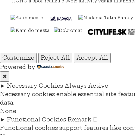
TICHO a spol. realizuje svoje aktivity vďaka finančn
Customize
Reject All
Accept All
Powered by
✖
►
Necessary Cookies
Always Active
Necessary cookies enable essential site featu
data.
None
►
Functional Cookies
Remark
Functional cookies support features like cont