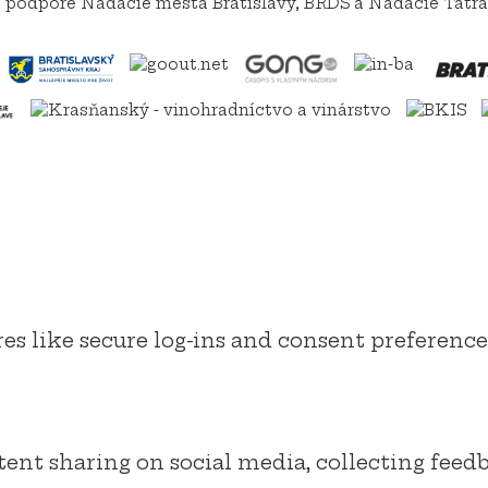
ej podpore Nadácie mesta Bratislavy, BRDS a Nadácie Tatra
res like secure log-ins and consent preferenc
ent sharing on social media, collecting feedb