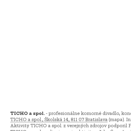
Preskočiť
menu
Ticho a spol
TICHO a spol.
- profesionálne komorné divadlo, konc
TICHO a spol., Školská 14, 811 07 Bratislava
(mapa). In
Aktivity TICHO a spol. z verejných zdrojov podporil