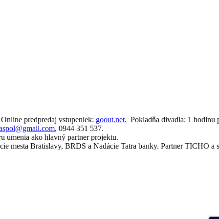
. Online predpredaj vstupeniek:
goout.net.
Pokladňa divadla: 1 hodinu p
oaspol@gmail.com
, 0944 351 537.
ru umenia ako hlavný partner projektu.
cie mesta Bratislavy, BRDS a Nadácie Tatra banky. Partner TICHO a sp