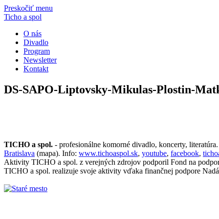
Preskočiť menu
Ticho a spol
O nás
Divadlo
Program
Newsletter
Kontakt
DS-SAPO-Liptovsky-Mikulas-Plostin-Mat
TICHO a spol.
- profesionálne komorné divadlo, koncerty, literatúra
Bratislava
(mapa). Info:
www.tichoaspol.sk
,
youtube
,
facebook
,
tich
Aktivity TICHO a spol. z verejných zdrojov podporil Fond na podpo
TICHO a spol. realizuje svoje aktivity vďaka finančnej podpore Nadá