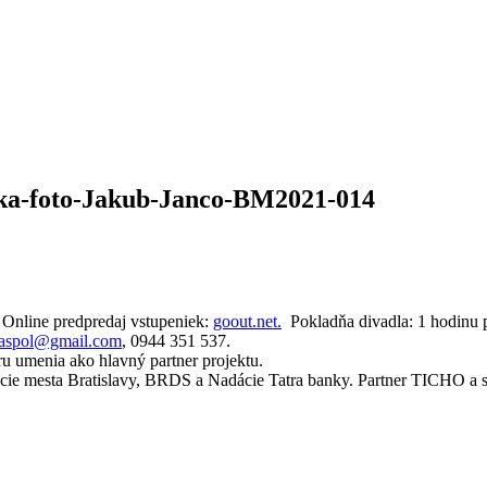
ka-foto-Jakub-Janco-BM2021-014
. Online predpredaj vstupeniek:
goout.net.
Pokladňa divadla: 1 hodinu p
oaspol@gmail.com
, 0944 351 537.
ru umenia ako hlavný partner projektu.
cie mesta Bratislavy, BRDS a Nadácie Tatra banky. Partner TICHO a sp