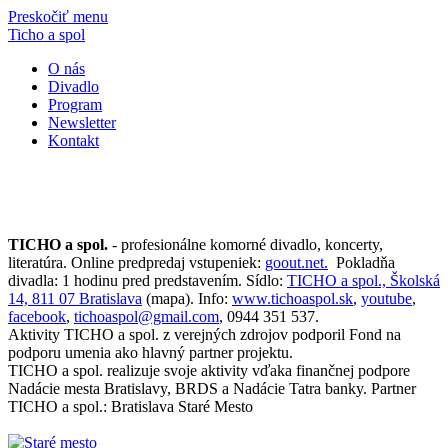
Preskočiť menu
Ticho a spol
O nás
Divadlo
Program
Newsletter
Kontakt
TICHO a spol.
- profesionálne komorné divadlo, koncerty,
literatúra. Online predpredaj vstupeniek:
goout.net.
Pokladňa
divadla: 1 hodinu pred predstavením. Sídlo:
TICHO a spol., Školská
14, 811 07 Bratislava
(mapa). Info:
www.tichoaspol.sk
,
youtube
,
facebook
,
tichoaspol@gmail.com
, 0944 351 537.
Aktivity TICHO a spol. z verejných zdrojov podporil Fond na
podporu umenia ako hlavný partner projektu.
TICHO a spol. realizuje svoje aktivity vďaka finančnej podpore
Nadácie mesta Bratislavy, BRDS a Nadácie Tatra banky. Partner
TICHO a spol.: Bratislava Staré Mesto