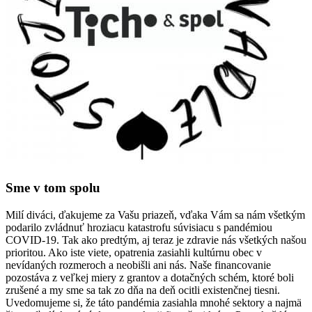
Sme v tom spolu
Milí diváci, ďakujeme za Vašu priazeň, vďaka Vám sa nám všetkým
podarilo zvládnuť hroziacu katastrofu súvisiacu s pandémiou
COVID-19. Tak ako predtým, aj teraz je zdravie nás všetkých našou
prioritou. Ako iste viete, opatrenia zasiahli kultúrnu obec v
nevídaných rozmeroch a neobišli ani nás. Naše financovanie
pozostáva z veľkej miery z grantov a dotačných schém, ktoré boli
zrušené a my sme sa tak zo dňa na deň ocitli existenčnej tiesni.
Uvedomujeme si, že táto pandémia zasiahla mnohé sektory a najmä