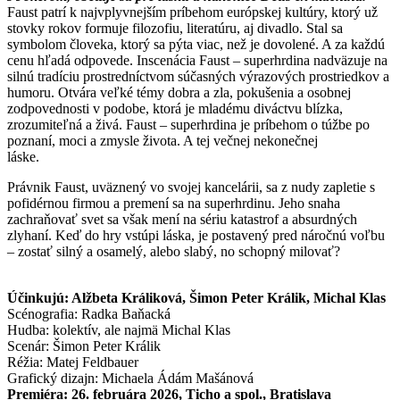
Faust patrí k najvplyvnejším príbehom európskej kultúry, ktorý už
stovky rokov formuje filozofiu, literatúru, aj divadlo. Stal sa
symbolom človeka, ktorý sa pýta viac, než je dovolené. A za každú
cenu hľadá odpovede. Inscenácia Faust – superhrdina nadväzuje na
silnú tradíciu prostredníctvom súčasných výrazových prostriedkov a
humoru. Otvára veľké témy dobra a zla, pokušenia a osobnej
zodpovednosti v podobe, ktorá je mladému diváctvu blízka,
zrozumiteľná a živá. Faust – superhrdina je príbehom o túžbe po
poznaní, moci a zmysle života. A tej večnej nekonečnej
láske.
Právnik Faust, uväznený vo svojej kancelárii, sa z nudy zapletie s
pofidérnou firmou a premení sa na superhrdinu. Jeho snaha
zachraňovať svet sa však mení na sériu katastrof a absurdných
zlyhaní. Keď do hry vstúpi láska, je postavený pred náročnú voľbu
– zostať silný a osamelý, alebo slabý, no schopný milovať?
Účinkujú: Alžbeta Králiková, Šimon Peter Králik, Michal Klas
Scénografia: Radka Baňacká
Hudba: kolektív, ale najmä Michal Klas
Scenár: Šimon Peter Králik
Réžia: Matej Feldbauer
Grafický dizajn: Michaela Ádám Mašánová
Premiéra: 26. februára 2026, Ticho a spol., Bratislava