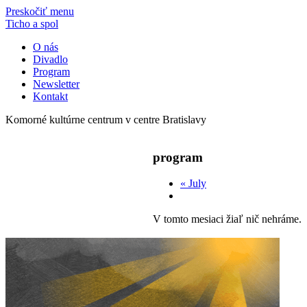
Preskočiť menu
Ticho a spol
O nás
Divadlo
Program
Newsletter
Kontakt
Komorné kultúrne centrum v centre Bratislavy
program
«
July
V tomto mesiaci žiaľ nič nehráme.