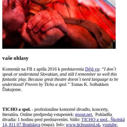
vaše ohlasy
Komentár na FB z apríla 2016 k predstaveniu
Déjà vu
:
“I don´t
speak or understand Slovakian, and still I remember so well this
fantastic play. Because great theatre doesn´t need language to be
understood! Proven by Ticho a spol.”
Tomas K. Solbakken
Ďakujeme.
TICHO a spol.
- profesionálne komorné divadlo, koncerty,
literatúra. Online predpredaj vstupeniek:
goout.net.
Pokladňa
divadla: 1 hodinu pred predstavením. Sídlo:
TICHO a spol., Školská
14, 811 07 Bratislava
(mapa). Info:
www.tichoaspol.sk
,
youtube
,