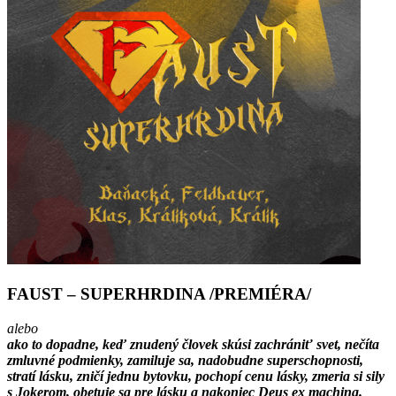
FAUST – SUPERHRDINA /PREMIÉRA/
alebo
ako to dopadne, keď znudený človek skúsi zachrániť svet, nečíta
zmluvné podmienky, zamiluje sa, nadobudne superschopnosti,
stratí lásku, zničí jednu bytovku, pochopí cenu lásky, zmeria si sily
s Jokerom, obetuje sa pre lásku a nakoniec Deus ex machina.