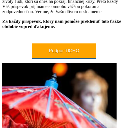
životy ľudí, ktorí sú dnes na pokraji finančnej krízy. Preto každý
Váš príspevok prijímame s omnoho väčšou pokorou a
zodpovednosťou. Veríme, že Vašu dôveru nesklameme.
Za každý príspevok, ktorý nám pomôže preklenúť toto ťažké
obdobie vopred ďakujeme.
Podpor TICHO