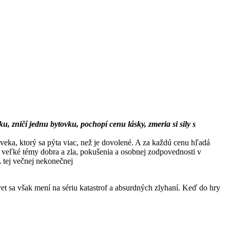
, zničí jednu bytovku, pochopí cenu lásky, zmeria si sily s
oveka, ktorý sa pýta viac, než je dovolené. A za každú cenu hľadá
 veľké témy dobra a zla, pokušenia a osobnej zodpovednosti v
A tej večnej nekonečnej
vet sa však mení na sériu katastrof a absurdných zlyhaní. Keď do hry