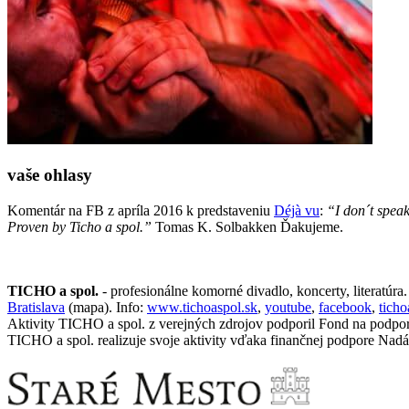
vaše ohlasy
Komentár na FB z apríla 2016 k predstaveniu
Déjà vu
:
“I don´t speak
Proven by Ticho a spol.”
Tomas K. Solbakken Ďakujeme.
TICHO a spol.
- profesionálne komorné divadlo, koncerty, literatúra
Bratislava
(mapa). Info:
www.tichoaspol.sk
,
youtube
,
facebook
,
tich
Aktivity TICHO a spol. z verejných zdrojov podporil Fond na podpo
TICHO a spol. realizuje svoje aktivity vďaka finančnej podpore Nadá