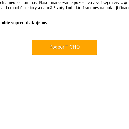
och a neobišli ani nás. Naše financovanie pozostáva z veľkej miery z g
asiahla mnohé sektory a najmä životy ľudí, ktorí sú dnes na pokraji fi
bdobie vopred ďakujeme.
Podpor TICHO