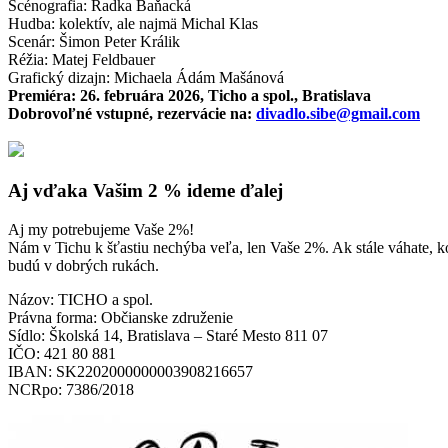
Scénografia: Radka Baňacká
Hudba: kolektív, ale najmä Michal Klas
Scenár: Šimon Peter Králik
Réžia: Matej Feldbauer
Grafický dizajn: Michaela Ádám Mašánová
Premiéra: 26. februára 2026, Ticho a spol., Bratislava
Dobrovoľné vstupné, rezervácie na:
divadlo.sibe@gmail.com
Aj vďaka Vašim 2 % ideme ďalej
Aj my potrebujeme Vaše 2%!
Nám v Tichu k šťastiu nechýba veľa, len Vaše 2%. Ak stále váhate, k
budú v dobrých rukách.
Názov: TICHO a spol.
Právna forma: Občianske združenie
Sídlo: Školská 14, Bratislava – Staré Mesto 811 07
IČO: 421 80 881
IBAN: SK2202000000003908216657
NCRpo: 7386/2018