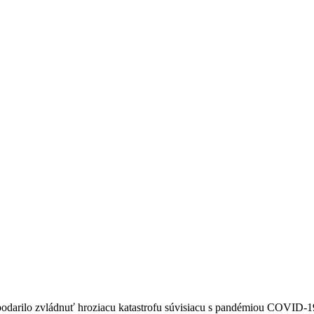
darilo zvládnuť hroziacu katastrofu súvisiacu s pandémiou COVID-19. T