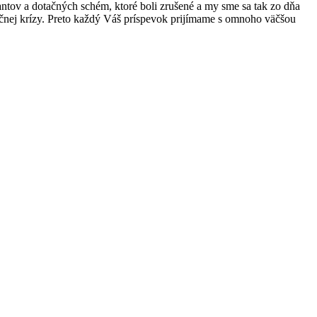
rantov a dotačných schém, ktoré boli zrušené a my sme sa tak zo dňa
nančnej krízy. Preto každý Váš príspevok prijímame s omnoho väčšou