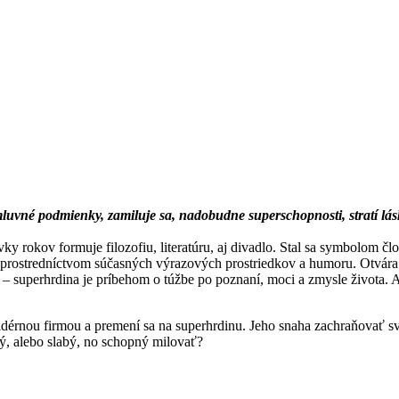
uvné podmienky, zamiluje sa, nadobudne superschopnosti, stratí lásku
vky rokov formuje filozofiu, literatúru, aj divadlo. Stal sa symbolom čl
u prostredníctvom súčasných výrazových prostriedkov a humoru. Otvára
 – superhrdina je príbehom o túžbe po poznaní, moci a zmysle života. 
ofidérnou firmou a premení sa na superhrdinu. Jeho snaha zachraňovať s
lý, alebo slabý, no schopný milovať?