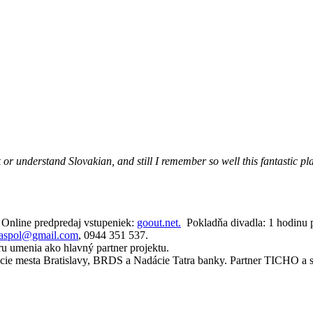
 or understand Slovakian, and still I remember so well this fantastic p
. Online predpredaj vstupeniek:
goout.net.
Pokladňa divadla: 1 hodinu p
oaspol@gmail.com
, 0944 351 537.
ru umenia ako hlavný partner projektu.
cie mesta Bratislavy, BRDS a Nadácie Tatra banky. Partner TICHO a sp