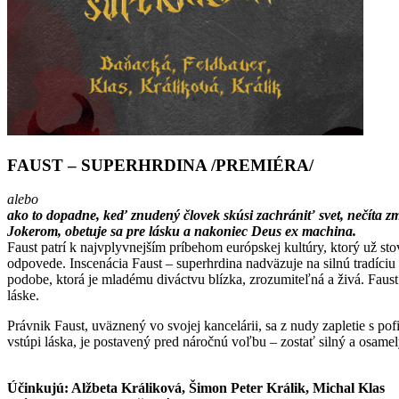
FAUST – SUPERHRDINA /PREMIÉRA/
alebo
ako to dopadne, keď znudený človek skúsi zachrániť svet, nečíta zml
Jokerom, obetuje sa pre lásku a nakoniec Deus ex machina.
Faust patrí k najvplyvnejším príbehom európskej kultúry, ktorý už sto
odpovede. Inscenácia Faust – superhrdina nadväzuje na silnú tradíci
podobe, ktorá je mladému diváctvu blízka, zrozumiteľná a živá. Faust
láske.
Právnik Faust, uväznený vo svojej kancelárii, sa z nudy zapletie s p
vstúpi láska, je postavený pred náročnú voľbu – zostať silný a osame
Účinkujú: Alžbeta Králiková, Šimon Peter Králik, Michal Klas