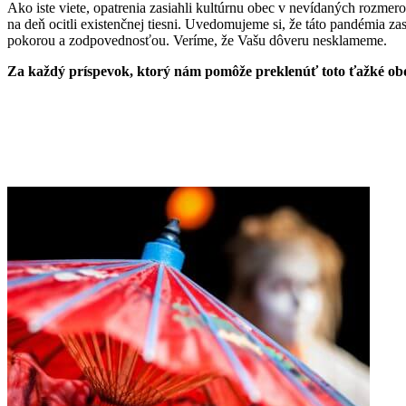
Ako iste viete, opatrenia zasiahli kultúrnu obec v nevídaných rozmer
na deň ocitli existenčnej tiesni. Uvedomujeme si, že táto pandémia z
pokorou a zodpovednosťou. Veríme, že Vašu dôveru nesklameme.
Za každý príspevok, ktorý nám pomôže preklenúť toto ťažké o