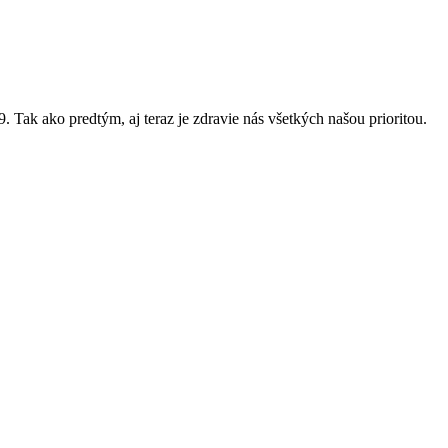
ak ako predtým, aj teraz je zdravie nás všetkých našou prioritou.
rantov a dotačných schém, ktoré boli zrušené a my sme sa tak zo dňa
nančnej krízy. Preto každý Váš príspevok prijímame s omnoho väčšou
lay. Because great theatre doesn´t need language to be understood!