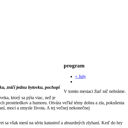
program
«
July
ku, zničí jednu bytovku, pochopí
V tomto mesiaci žiaľ nič nehráme.
veka, ktorý sa pýta viac, než je
ých prostriedkov a humoru. Otvára veľké témy dobra a zla, pokušenia
ní, moci a zmysle života. A tej večnej nekonečnej
vet sa však mení na sériu katastrof a absurdných zlyhaní. Keď do hry