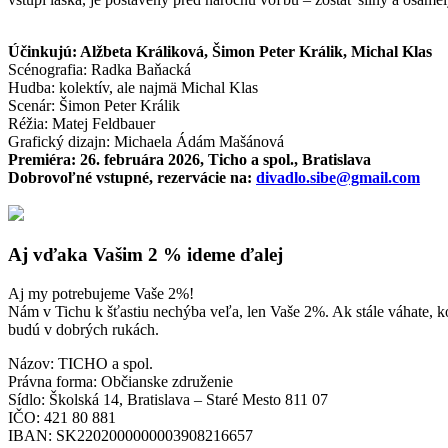
Účinkujú: Alžbeta Králiková, Šimon Peter Králik, Michal Klas
Scénografia: Radka Baňacká
Hudba: kolektív, ale najmä Michal Klas
Scenár: Šimon Peter Králik
Réžia: Matej Feldbauer
Grafický dizajn: Michaela Ádám Mašánová
Premiéra: 26. februára 2026, Ticho a spol., Bratislava
Dobrovoľné vstupné, rezervácie na:
divadlo.sibe@gmail.com
Aj vďaka Vašim 2 % ideme ďalej
Aj my potrebujeme Vaše 2%!
Nám v Tichu k šťastiu nechýba veľa, len Vaše 2%. Ak stále váhate, k
budú v dobrých rukách.
Názov: TICHO a spol.
Právna forma: Občianske združenie
Sídlo: Školská 14, Bratislava – Staré Mesto 811 07
IČO: 421 80 881
IBAN: SK2202000000003908216657