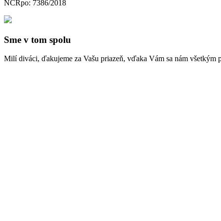
NCRpo: 7386/2018
Sme v tom spolu
Milí diváci, ďakujeme za Vašu priazeň, vďaka Vám sa nám všetkým po
Ako iste viete, opatrenia zasiahli kultúrnu obec v nevídaných rozmer
na deň ocitli existenčnej tiesni. Uvedomujeme si, že táto pandémia z
pokorou a zodpovednosťou. Veríme, že Vašu dôveru nesklameme.
Za každý príspevok, ktorý nám pomôže preklenúť toto ťažké o
vaše ohlasy
Komentár na FB z apríla 2016 k predstaveniu
Déjà vu
:
“I don´t speak
Proven by Ticho a spol.”
Tomas K. Solbakken Ďakujeme.