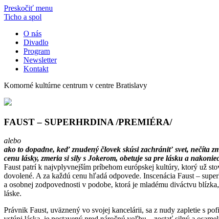
Preskočiť menu
Ticho a spol
O nás
Divadlo
Program
Newsletter
Kontakt
Komorné kultúrne centrum v centre Bratislavy
FAUST – SUPERHRDINA /PREMIÉRA/
alebo
ako to dopadne, keď znudený človek skúsi zachrániť svet, nečíta zm
cenu lásky, zmeria si sily s Jokerom, obetuje sa pre lásku a nakoni
Faust patrí k najvplyvnejším príbehom európskej kultúry, ktorý už stov
dovolené. A za každú cenu hľadá odpovede. Inscenácia Faust – super
a osobnej zodpovednosti v podobe, ktorá je mladému diváctvu blízka, 
láske.
Právnik Faust, uväznený vo svojej kancelárii, sa z nudy zapletie s p
vstúpi láska, je postavený pred náročnú voľbu – zostať silný a osame