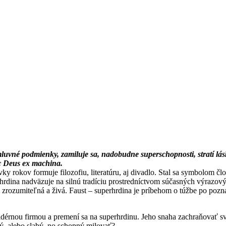
luvné podmienky, zamiluje sa, nadobudne superschopnosti, stratí lás
ec Deus ex machina.
ky rokov formuje filozofiu, literatúru, aj divadlo. Stal sa symbolom člo
hrdina nadväzuje na silnú tradíciu prostredníctvom súčasných výrazov
zrozumiteľná a živá. Faust – superhrdina je príbehom o túžbe po pozna
ofidérnou firmou a premení sa na superhrdinu. Jeho snaha zachraňovať s
lý, alebo slabý, no schopný milovať?