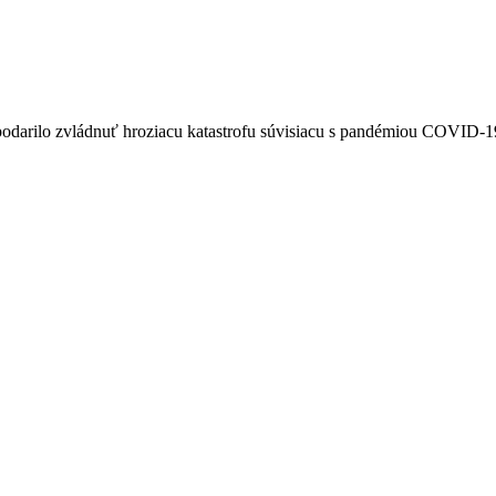
darilo zvládnuť hroziacu katastrofu súvisiacu s pandémiou COVID-19. T
och a neobišli ani nás. Naše financovanie pozostáva z veľkej miery z g
asiahla mnohé sektory a najmä životy ľudí, ktorí sú dnes na pokraji fi
bdobie vopred ďakujeme.
Podpor TICHO
 or understand Slovakian, and still I remember so well this fantastic p