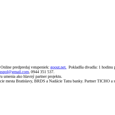
. Online predpredaj vstupeniek:
goout.net.
Pokladňa divadla: 1 hodinu p
oaspol@gmail.com
, 0944 351 537.
ru umenia ako hlavný partner projektu.
cie mesta Bratislavy, BRDS a Nadácie Tatra banky. Partner TICHO a sp