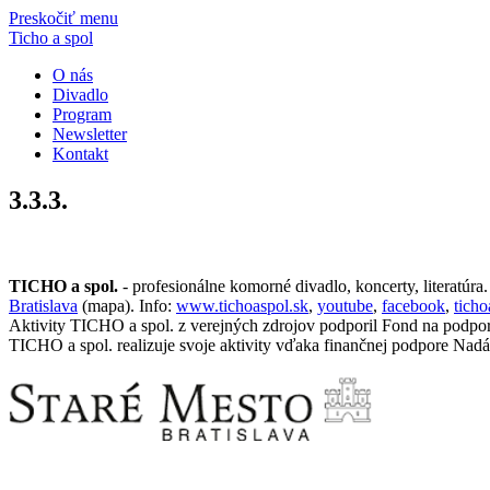
Preskočiť menu
Ticho a spol
O nás
Divadlo
Program
Newsletter
Kontakt
3.3.3.
TICHO a spol.
- profesionálne komorné divadlo, koncerty, literatúra
Bratislava
(mapa). Info:
www.tichoaspol.sk
,
youtube
,
facebook
,
tich
Aktivity TICHO a spol. z verejných zdrojov podporil Fond na podpo
TICHO a spol. realizuje svoje aktivity vďaka finančnej podpore Nadá