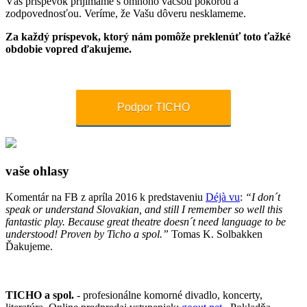
Váš príspevok prijímame s omnoho väčšou pokorou a
zodpovednosťou. Veríme, že Vašu dôveru nesklameme.
Za každý príspevok, ktorý nám pomôže preklenúť toto ťažké
obdobie vopred ďakujeme.
Podpor TICHO
vaše ohlasy
Komentár na FB z apríla 2016 k predstaveniu
Déjà vu
:
“I don´t
speak or understand Slovakian, and still I remember so well this
fantastic play. Because great theatre doesn´t need language to be
understood! Proven by Ticho a spol.”
Tomas K. Solbakken
Ďakujeme.
TICHO a spol.
- profesionálne komorné divadlo, koncerty,