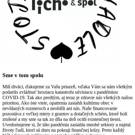
Sme v tom spolu
Milí diváci, ďakujeme za Vašu priazeň, vďaka Vám sa nám všetkým
podarilo zvládnuť hroziacu katastrofu súvisiacu s pandémiou
COVID-19. Tak ako predtým, aj teraz je zdravie nás všetkých našou
prioritou. Ako iste viete, opatrenia zasiahli kultúrnu obec v
nevídaných rozmeroch a neobišli ani nás. Naše financovanie
pozostáva z veľkej miery z grantov a dotačných schém, ktoré boli
zrušené a my sme sa tak zo dňa na deň ocitli existenčnej tiesni.
Uvedomujeme si, že táto pandémia zasiahla mnohé sektory a najmä
životy ľudí, ktorí sú dnes na pokraji finančnej krízy. Preto každý