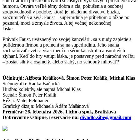
silnú tradíciu prostredníctvom súčasných výrazových prostriedkov a
humoru. Otvára veľké témy dobra a zla, pokušenia a osobnej
zodpovednosti v podobe, ktorá je mladému diváctvu blízka,
zrozumiteľná a živá. Faust – superhrdina je príbehom o túžbe po
poznaní, moci a zmysle života. A tej večnej nekonečnej
láske.
Právnik Faust, uväznený vo svojej kancelárii, sa z nudy zapletie s
pofidérnou firmou a premení sa na superhrdinu. Jeho snaha
zachraňovať svet sa však mení na sériu katastrof a absurdných
zlyhaní. Keď do hry vstúpi láska, je postavený pred náročnú voľbu
– zostať silný a osamelý, alebo slabý, no schopný milovať?
Účinkujú: Alžbeta Králiková, Šimon Peter Králik, Michal Klas
Scénografia: Radka Baňacká
Hudba: kolektív, ale najmä Michal Klas
Scenár: Šimon Peter Králik
Réžia: Matej Feldbauer
Grafický dizajn: Michaela Ádám Mašánová
Premiéra: 26. februára 2026, Ticho a spol., Bratislava
Dobrovoľné vstupné, rezervácie na:
divadlo.sibe@gmail.com