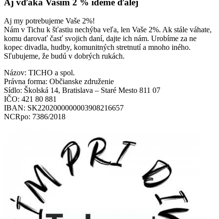
Aj vďaka Vašim 2 % ideme ďalej
Aj my potrebujeme Vaše 2%!
Nám v Tichu k šťastiu nechýba veľa, len Vaše 2%. Ak stále váhate,
komu darovať časť svojich daní, dajte ich nám. Urobíme za ne
kopec divadla, hudby, komunitných stretnutí a mnoho iného.
Sľubujeme, že budú v dobrých rukách.
Názov: TICHO a spol.
Právna forma: Občianske združenie
Sídlo: Školská 14, Bratislava – Staré Mesto 811 07
IČO: 421 80 881
IBAN: SK2202000000003908216657
NCRpo: 7386/2018