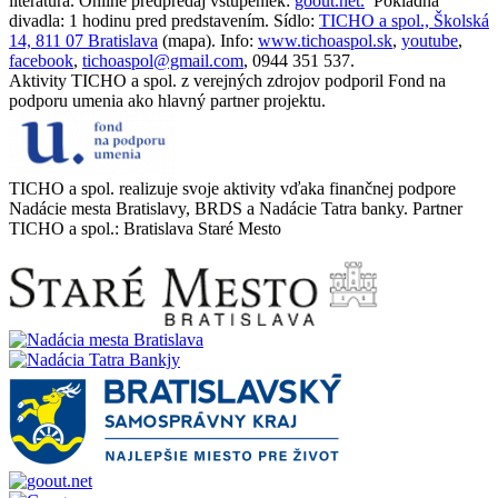
literatúra. Online predpredaj vstupeniek:
goout.net.
Pokladňa
divadla: 1 hodinu pred predstavením. Sídlo:
TICHO a spol., Školská
14, 811 07 Bratislava
(mapa). Info:
www.tichoaspol.sk
,
youtube
,
facebook
,
tichoaspol@gmail.com
, 0944 351 537.
Aktivity TICHO a spol. z verejných zdrojov podporil Fond na
podporu umenia ako hlavný partner projektu.
TICHO a spol. realizuje svoje aktivity vďaka finančnej podpore
Nadácie mesta Bratislavy, BRDS a Nadácie Tatra banky. Partner
TICHO a spol.: Bratislava Staré Mesto