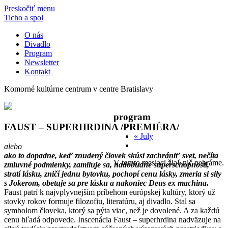
Preskočiť menu
Ticho a spol
O nás
Divadlo
Program
Newsletter
Kontakt
Komorné kultúrne centrum v centre Bratislavy
program
FAUST – SUPERHRDINA /PREMIÉRA/
«
July
alebo
ako to dopadne, keď znudený človek skúsi zachrániť svet, nečíta
V tomto mesiaci žiaľ nič nehráme.
zmluvné podmienky, zamiluje sa, nadobudne superschopnosti,
stratí lásku, zničí jednu bytovku, pochopí cenu lásky, zmeria si sily
s Jokerom, obetuje sa pre lásku a nakoniec Deus ex machina.
Faust patrí k najvplyvnejším príbehom európskej kultúry, ktorý už
stovky rokov formuje filozofiu, literatúru, aj divadlo. Stal sa
symbolom človeka, ktorý sa pýta viac, než je dovolené. A za každú
cenu hľadá odpovede. Inscenácia Faust – superhrdina nadväzuje na