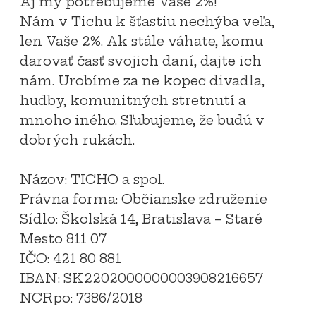
Aj my potrebujeme Vaše 2%!
Nám v Tichu k šťastiu nechýba veľa,
len Vaše 2%. Ak stále váhate, komu
darovať časť svojich daní, dajte ich
nám. Urobíme za ne kopec divadla,
hudby, komunitných stretnutí a
mnoho iného. Sľubujeme, že budú v
dobrých rukách.
Názov: TICHO a spol.
Právna forma: Občianske združenie
Sídlo: Školská 14, Bratislava – Staré
Mesto 811 07
IČO: 421 80 881
IBAN: SK2202000000003908216657
NCRpo: 7386/2018