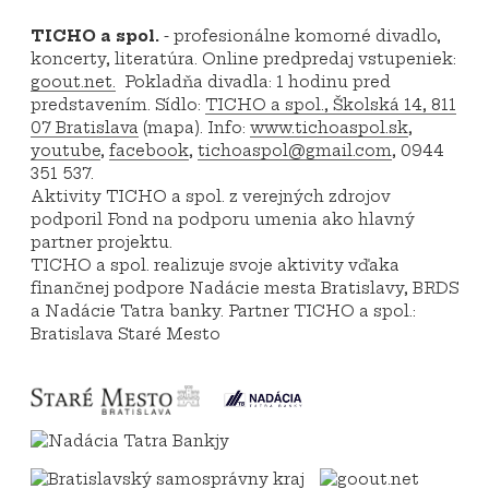
TICHO a spol.
- profesionálne komorné divadlo,
koncerty, literatúra. Online predpredaj vstupeniek:
goout.net.
Pokladňa divadla: 1 hodinu pred
predstavením. Sídlo:
TICHO a spol., Školská 14, 811
07 Bratislava
(mapa). Info:
www.tichoaspol.sk
,
youtube
,
facebook
,
tichoaspol@gmail.com
, 0944
351 537.
Aktivity TICHO a spol. z verejných zdrojov
podporil Fond na podporu umenia ako hlavný
partner projektu.
TICHO a spol. realizuje svoje aktivity vďaka
finančnej podpore Nadácie mesta Bratislavy, BRDS
a Nadácie Tatra banky. Partner TICHO a spol.:
Bratislava Staré Mesto