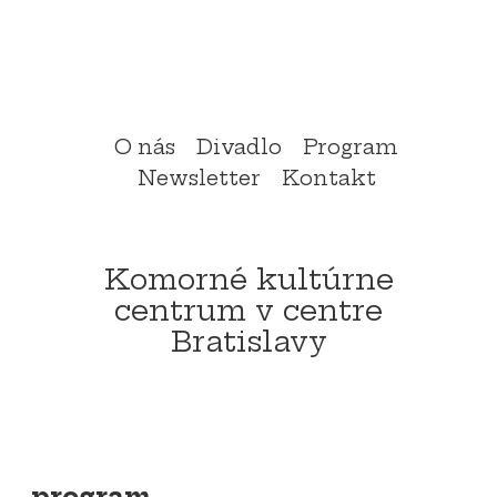
Preskočiť
menu
ol
O nás
Divadlo
Program
Newsletter
Kontakt
Komorné kultúrne
centrum v centre
Bratislavy