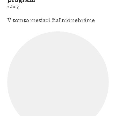
program
«
July
V tomto mesiaci žiaľ nič nehráme.