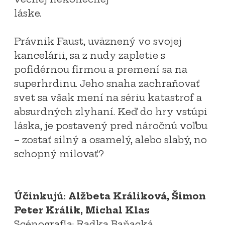
láske.
Právnik Faust, uväznený vo svojej
kancelárii, sa z nudy zapletie s
pofidérnou firmou a premení sa na
superhrdinu. Jeho snaha zachraňovať
svet sa však mení na sériu katastrof a
absurdných zlyhaní. Keď do hry vstúpi
láska, je postavený pred náročnú voľbu
– zostať silný a osamelý, alebo slabý, no
schopný milovať?
Účinkujú: Alžbeta Králiková, Šimon
Peter Králik, Michal Klas
Scénografia: Radka Baňacká