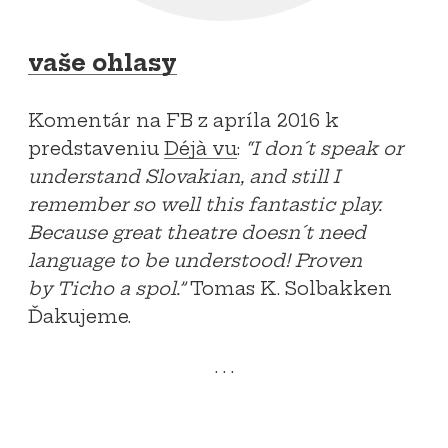
vaše ohlasy
Komentár na FB z apríla 2016 k
predstaveniu
Déjà vu
:
“I don´t speak or
understand Slovakian, and still I
remember so well this fantastic play.
Because great theatre doesn´t need
language to be understood! Proven
by Ticho a spol.”
Tomas K. Solbakken
Ďakujeme.