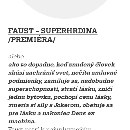
FAUST – SUPERHRDINA
/PREMIÉRA/
alebo
ako to dopadne, keď znudený človek
skúsi zachrániť svet, nečíta zmluvné
podmienky, zamiluje sa, nadobudne
superschopnosti, stratí lásku, zničí
jednu bytovku, pochopí cenu lásky,
zmeria si sily s Jokerom, obetuje sa
pre lásku a nakoniec Deus ex
machina.
Faust patrí k najvplyvnejším