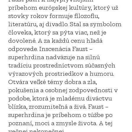
príbehom európskej kultúry, ktorý už
stovky rokov formuje filozofiu,
literatúru, aj divadlo. Stal sa symbolom
človeka, ktorý sa pýta viac, než je
dovolené. A za každú cenu hľadá
odpovede. Inscenácia Faust –
superhrdina nadväzuje na silnú
tradíciu prostredníctvom súčasných
výrazových prostriedkov a humoru.
Otvára veľké témy dobra a zla,
pokušenia a osobnej zodpovednosti v
podobe, ktorá je mladému diváctvu
blízka, zrozumiteľná a živá. Faust –
superhrdina je príbehom o túžbe po
poznaní, moci a zmysle života. A tej
večnej nekonečnej