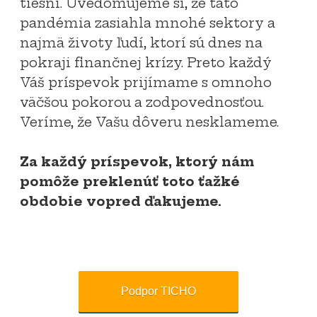
tiesni. Uvedomujeme si, že táto
pandémia zasiahla mnohé sektory a
najmä životy ľudí, ktorí sú dnes na
pokraji finančnej krízy. Preto každý
Váš príspevok prijímame s omnoho
väčšou pokorou a zodpovednosťou.
Veríme, že Vašu dôveru nesklameme.
Za každý príspevok, ktorý nám
pomôže preklenúť toto ťažké
obdobie vopred ďakujeme.
Podpor TICHO