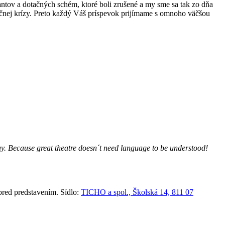
rantov a dotačných schém, ktoré boli zrušené a my sme sa tak zo dňa
nančnej krízy. Preto každý Váš príspevok prijímame s omnoho väčšou
lay. Because great theatre doesn´t need language to be understood!
red predstavením. Sídlo:
TICHO a spol., Školská 14, 811 07