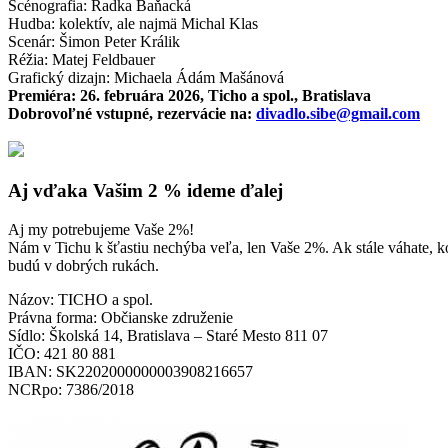
Scénografia: Radka Baňacká
Hudba: kolektív, ale najmä Michal Klas
Scenár: Šimon Peter Králik
Réžia: Matej Feldbauer
Grafický dizajn: Michaela Ádám Mašánová
Premiéra: 26. februára 2026, Ticho a spol., Bratislava
Dobrovoľné vstupné, rezervácie na:
divadlo.sibe@gmail.com
Aj vďaka Vašim 2 % ideme ďalej
Aj my potrebujeme Vaše 2%!
Nám v Tichu k šťastiu nechýba veľa, len Vaše 2%. Ak stále váhate, k
budú v dobrých rukách.
Názov: TICHO a spol.
Právna forma: Občianske združenie
Sídlo: Školská 14, Bratislava – Staré Mesto 811 07
IČO: 421 80 881
IBAN: SK2202000000003908216657
NCRpo: 7386/2018