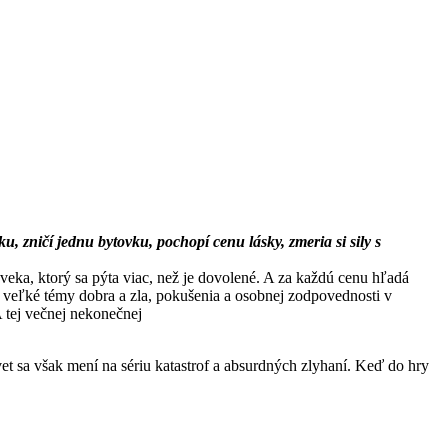
, zničí jednu bytovku, pochopí cenu lásky, zmeria si sily s
oveka, ktorý sa pýta viac, než je dovolené. A za každú cenu hľadá
 veľké témy dobra a zla, pokušenia a osobnej zodpovednosti v
A tej večnej nekonečnej
vet sa však mení na sériu katastrof a absurdných zlyhaní. Keď do hry