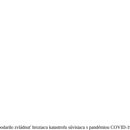
darilo zvládnuť hroziacu katastrofu súvisiacu s pandémiou COVID-19. T