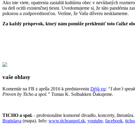
Ako iste viete, opatrenia zasiahli kultúrnu obec v nevídaných rozmer
na deň ocitli existenčnej tiesni. Uvedomujeme si, že táto pandémia z
pokorou a zodpovednosťou. Veríme, že Vašu dôveru nesklameme.
Za každý príspevok, ktorý nám pomôže preklenúť toto ťažké o
vaše ohlasy
Komentár na FB z apríla 2016 k predstaveniu
Déjà vu
:
“I don´t speak
Proven by Ticho a spol.”
Tomas K. Solbakken Ďakujeme.
TICHO a spol.
- profesionálne komorné divadlo, koncerty, literatúra
Bratislava
(mapa). Info:
www.tichoaspol.sk
,
youtube
,
facebook
,
tich