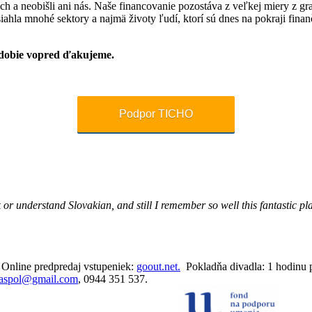
och a neobišli ani nás. Naše financovanie pozostáva z veľkej miery z g
asiahla mnohé sektory a najmä životy ľudí, ktorí sú dnes na pokraji fi
bdobie vopred ďakujeme.
Podpor TICHO
 or understand Slovakian, and still I remember so well this fantastic p
. Online predpredaj vstupeniek:
goout.net.
Pokladňa divadla: 1 hodinu p
oaspol@gmail.com
, 0944 351 537.