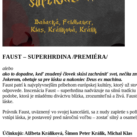
FAUST – SUPERHRDINA /PREMIÉRA/
alebo
ako to dopadne, keď znudený človek skúsi zachrániť svet, nečíta zml
Jokerom, obetuje sa pre lásku a nakoniec Deus ex machina.
Faust patrí k najvplyvnejším príbehom európskej kultúry, ktorý už sto
odpovede. Inscenácia Faust – superhrdina nadväzuje na silnú tradíci
podobe, ktorá je mladému diváctvu blízka, zrozumiteľná a živá. Faust
láske.
Právnik Faust, uväznený vo svojej kancelárii, sa z nudy zapletie s p
vstúpi láska, je postavený pred náročnú voľbu – zostať silný a osame
Účinkujú: Alžbeta Králiková, Šimon Peter Králik, Michal Klas