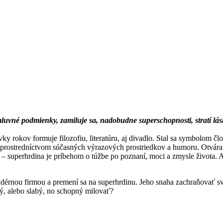
uvné podmienky, zamiluje sa, nadobudne superschopnosti, stratí lásku
vky rokov formuje filozofiu, literatúru, aj divadlo. Stal sa symbolom čl
u prostredníctvom súčasných výrazových prostriedkov a humoru. Otvára
 – superhrdina je príbehom o túžbe po poznaní, moci a zmysle života. 
ofidérnou firmou a premení sa na superhrdinu. Jeho snaha zachraňovať s
lý, alebo slabý, no schopný milovať?